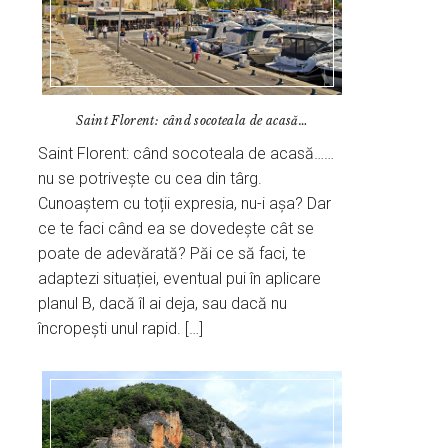
Saint Florent: când socoteala de acasă…
Saint Florent: când socoteala de acasă……
nu se potrivește cu cea din târg.
Cunoaștem cu toții expresia, nu-i așa? Dar
ce te faci când ea se dovedește cât se
poate de adevărată? Păi ce să faci, te
adaptezi situației, eventual pui în aplicare
planul B, dacă îl ai deja, sau dacă nu
încropești unul rapid. […]