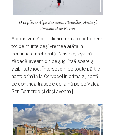
O zi plină: Alpe Baravex, Etroubles, Aosta și
Jambonul de Bosses
A doua zi în Alpii Italieni urma s-o petrecem
tot pe munte deși vremea arăta în
continuare mohorâtă. Ninsese, așa că
zăpadă aveam din belșug, însă soare și
vizibilitate ioc. Întorsesem pe toate părțile
harta primită la Cervacol în prima zi, hartă
ce conținea traseele de iarnă pe pe Valea
San Bernardo și deși aveam […]