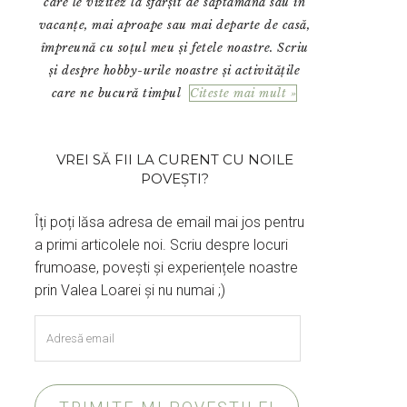
care le vizitez la sfârșit de săptămână sau în
vacanțe, mai aproape sau mai departe de casă,
împreună cu soțul meu și fetele noastre. Scriu
și despre hobby-urile noastre și activitățile
care ne bucură timpul
Citeste mai mult »
VREI SĂ FII LA CURENT CU NOILE
POVEȘTI?
Îți poți lăsa adresa de email mai jos pentru
a primi articolele noi. Scriu despre locuri
frumoase, povești și experiențele noastre
prin Valea Loarei și nu numai ;)
Adresă
email