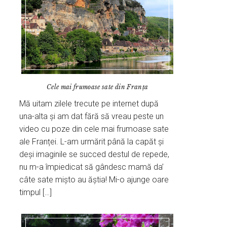
Cele mai frumoase sate din Franța
Mă uitam zilele trecute pe internet după
una-alta și am dat fără să vreau peste un
video cu poze din cele mai frumoase sate
ale Franței. L-am urmărit până la capăt și
deși imaginile se succed destul de repede,
nu m-a împiedicat să gândesc mamă da’
câte sate mișto au ăștia! Mi-o ajunge oare
timpul […]