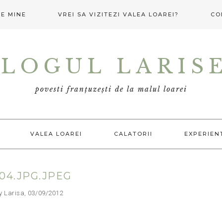
E MINE
VREI SA VIZITEZI VALEA LOAREI?
CO
LOGUL LARIS
povesti franțuzești de la malul loarei
VALEA LOAREI
CALATORII
EXPERIEN
04.JPG.JPEG
arisa, 03/09/2012