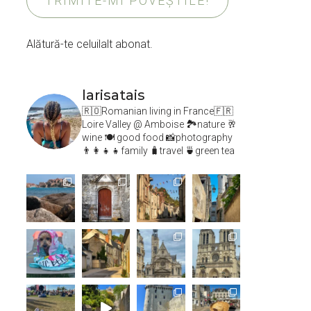
TRIMITE-MI POVEȘTILE!
Alătură-te celuilalt abonat.
larisatais
🇷🇴Romanian living in France🇫🇷
Loire Valley @ Amboise
🏞️nature 🥂
wine 🍽 good food 📸photography
👨‍👩‍👧‍👧family 🧳travel 🍵green tea