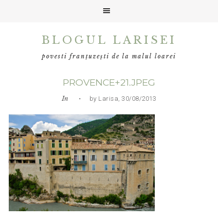
Skip
Skip
Skip
BLOGUL LARISEI
to
to
to
primary
main
primary
povesti franțuzești de la malul loarei
navigation
content
sidebar
PROVENCE+21.JPEG
In
• by Larisa, 30/08/2013