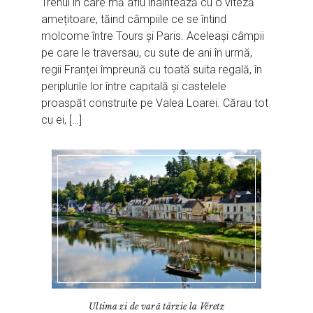
Trenul în care mă aflu înaintează cu o viteză
amețitoare, tăind câmpiile ce se întind
molcome între Tours și Paris. Aceleași câmpii
pe care le traversau, cu sute de ani în urmă,
regii Franței împreună cu toată suita regală, în
periplurile lor între capitală și castelele
proaspăt construite pe Valea Loarei. Cărau tot
cu ei, […]
Ultima zi de vară târzie la Véretz