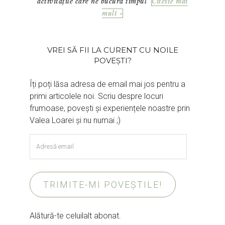
activitățile care ne bucură timpul
Citeste mai
mult »
VREI SĂ FII LA CURENT CU NOILE
POVEȘTI?
Îți poți lăsa adresa de email mai jos pentru a
primi articolele noi. Scriu despre locuri
frumoase, povești și experiențele noastre prin
Valea Loarei și nu numai ;)
Adresă
email
TRIMITE-MI POVEȘTILE!
Alătură-te celuilalt abonat.