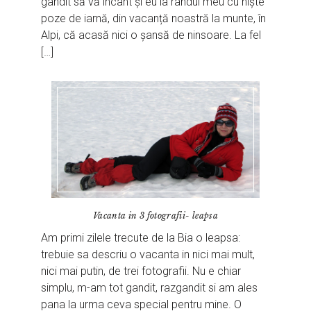
gândit să vă încânt și eu la rândul meu cu niște
poze de iarnă, din vacanță noastră la munte, în
Alpi, că acasă nici o șansă de ninsoare. La fel
[…]
Vacanta in 3 fotografii- leapsa
Am primi zilele trecute de la Bia o leapsa:
trebuie sa descriu o vacanta in nici mai mult,
nici mai putin, de trei fotografii. Nu e chiar
simplu, m-am tot gandit, razgandit si am ales
pana la urma ceva special pentru mine. O