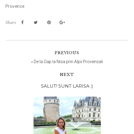
Provence
Share
PREVIOUS
«
De la Gap la Nisa prin Alpii Provensali
NEXT
Bara
SALUT! SUNT LARISA :)
principală