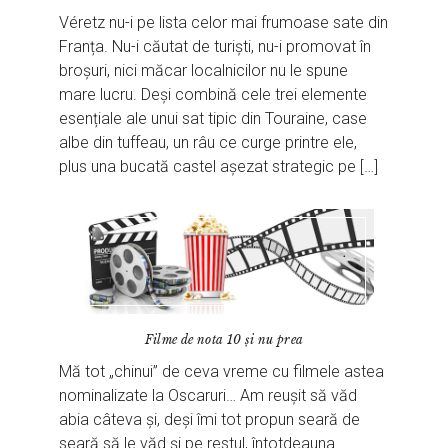
Véretz nu-i pe lista celor mai frumoase sate din
Franța. Nu-i căutat de turiști, nu-i promovat în
broșuri, nici măcar localnicilor nu le spune
mare lucru. Deși combină cele trei elemente
esențiale ale unui sat tipic din Touraine, case
albe din tuffeau, un râu ce curge printre ele,
plus una bucată castel așezat strategic pe […]
Filme de nota 10 și nu prea
Mă tot „chinui” de ceva vreme cu filmele astea
nominalizate la Oscaruri… Am reușit să văd
abia câteva și, deși îmi tot propun seară de
seară să le văd și pe restul, întotdeauna