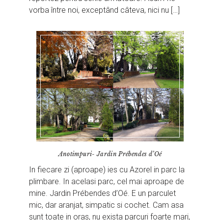
vorba între noi, exceptând câteva, nici nu […]
Anotimpuri- Jardin Prébendes d’Oé
In fiecare zi (aproape) ies cu Azorel in parc la
plimbare. In acelasi parc, cel mai aproape de
mine. Jardin Prébendes d’Oé. E un parculet
mic, dar aranjat, simpatic si cochet. Cam asa
sunt toate in oras, nu exista parcuri foarte mari,