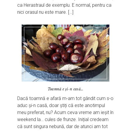
ca Herastraul de exemplu. E normal, pentru ca
nici orasul nu este mare. […]
Toamnă e și-n casă…
Dacă toamnă e afară m-am tot gândit cum s-o
aduc și-n casă, doar știți că este anotimpul
meu preferat, nu? Acum ceva vreme am ieșit în
weekend la… cules de frunze. Inițial credeam
că sunt singura nebună, dar de atunci am tot