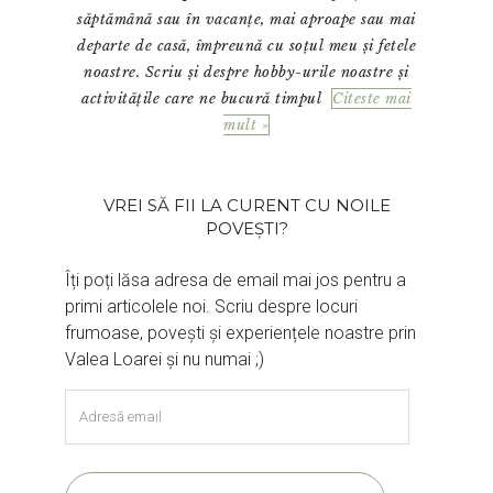
săptămână sau în vacanțe, mai aproape sau mai
departe de casă, împreună cu soțul meu și fetele
noastre. Scriu și despre hobby-urile noastre și
activitățile care ne bucură timpul
Citeste mai
mult »
VREI SĂ FII LA CURENT CU NOILE
POVEȘTI?
Îți poți lăsa adresa de email mai jos pentru a
primi articolele noi. Scriu despre locuri
frumoase, povești și experiențele noastre prin
Valea Loarei și nu numai ;)
Adresă
email