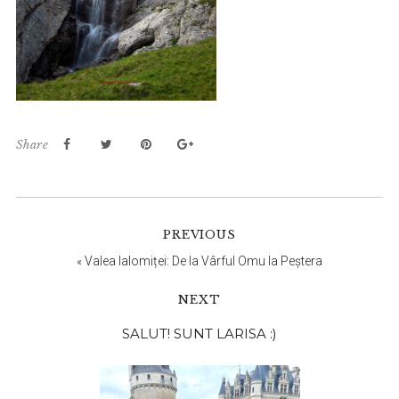
Share
PREVIOUS
«
Valea Ialomiței: De la Vârful Omu la Peștera
NEXT
Bara
SALUT! SUNT LARISA :)
principală