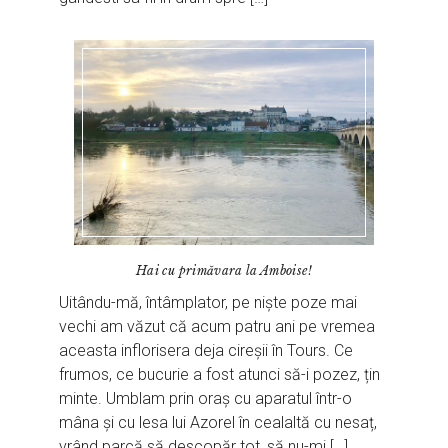
Hai cu primăvara la Amboise!
Uitându-mă, întâmplator, pe niște poze mai
vechi am văzut că acum patru ani pe vremea
aceasta inflorisera deja cireșii în Tours. Ce
frumos, ce bucurie a fost atunci să-i pozez, țin
minte. Umblam prin oraș cu aparatul într-o
mâna și cu lesa lui Azorel în cealaltă cu nesaț,
vrând parcă să descopăr tot, să nu-mi […]