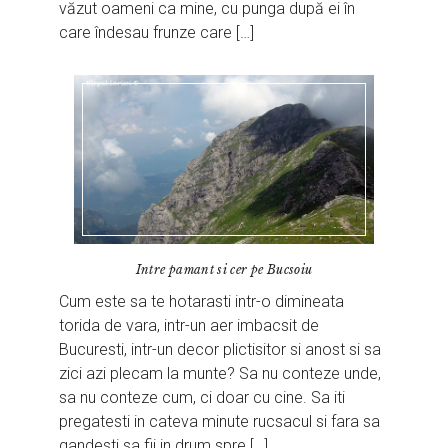
văzut oameni ca mine, cu punga după ei în
care îndesau frunze care […]
Intre pamant si cer pe Bucsoiu
Cum este sa te hotarasti intr-o dimineata
torida de vara, intr-un aer imbacsit de
Bucuresti, intr-un decor plictisitor si anost si sa
zici azi plecam la munte? Sa nu conteze unde,
sa nu conteze cum, ci doar cu cine. Sa iti
pregatesti in cateva minute rucsacul si fara sa
gandesti sa fii in drum spre […]