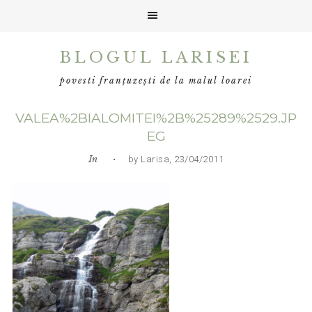
Skip
Skip
Skip
BLOGUL LARISEI
to
to
to
primary
main
primary
povesti franțuzești de la malul loarei
navigation
content
sidebar
VALEA%2BIALOMITEI%2B%25289%2529.JP
EG
In
• by Larisa, 23/04/2011