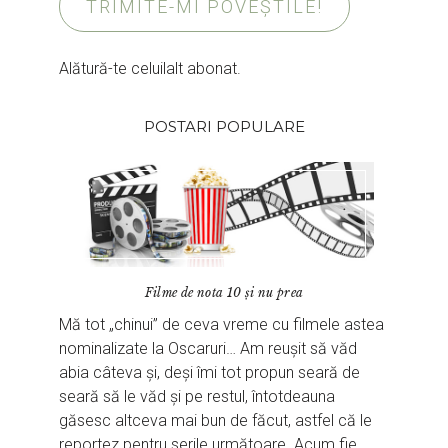
TRIMITE-MI POVEȘTILE!
Alătură-te celuilalt abonat.
POSTARI POPULARE
Filme de nota 10 și nu prea
Mă tot „chinui” de ceva vreme cu filmele astea
nominalizate la Oscaruri… Am reușit să văd
abia câteva și, deși îmi tot propun seară de
seară să le văd și pe restul, întotdeauna
găsesc altceva mai bun de făcut, astfel că le
reportez pentru serile următoare. Acum fie