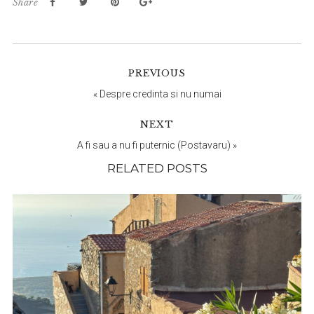
Share
Reader
PREVIOUS
Interactions
«
Despre credinta si nu numai
NEXT
A fi sau a nu fi puternic (Postavaru)
»
RELATED POSTS