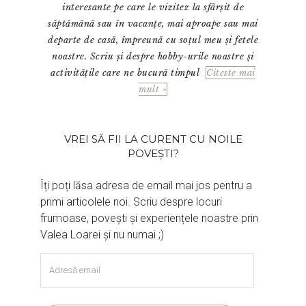
interesante pe care le vizitez la sfârșit de
săptămână sau în vacanțe, mai aproape sau mai
departe de casă, împreună cu soțul meu și fetele
noastre. Scriu și despre hobby-urile noastre și
activitățile care ne bucură timpul
Citeste mai
mult »
VREI SĂ FII LA CURENT CU NOILE
POVEȘTI?
Îți poți lăsa adresa de email mai jos pentru a
primi articolele noi. Scriu despre locuri
frumoase, povești și experiențele noastre prin
Valea Loarei și nu numai ;)
Adresă
email