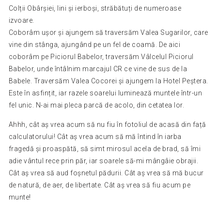
Colții Obârșiei, lini și ierboși, străbătuți de numeroase
izvoare.
Coborâm ușor și ajungem să traversăm Valea Sugarilor, care
vine din stânga, ajungând pe un fel de coamă. De aici
coborâm pe Piciorul Babelor, traversăm Vâlcelul Piciorul
Babelor, unde întâlnim marcajul CR ce vine de sus de la
Babele. Traversăm Valea Cocorei și ajungem la Hotel Peștera.
Este în asfințit, iar razele soarelui luminează muntele într-un
fel unic. N-ai mai pleca parcă de acolo, din cetatea lor.
Ahhh, cât aș vrea acum să nu fiu în fotoliul de acasă din față
calculatorului! Cât aș vrea acum să mă întind în iarba
fragedă și proaspătă, să simt mirosul acela de brad, să îmi
adie vântul rece prin păr, iar soarele să-mi mângâie obrajii.
Cât aș vrea să aud foșnetul pădurii. Cât aș vrea să mă bucur
de natură, de aer, de libertate. Cât aș vrea să fiu acum pe
munte!