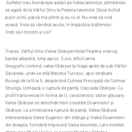
Sufletul meu hoinărește astăzi pe Valea Ialomiței, plimbându-
se agale de la Vârful Omu la Peștera Ialomiței. Dacă închid
puțin ochii, parcă mă plimb și eu cu el. Nu vrea să vină
acasă. Vrea să rămână acolo, în împărăția înălțimilor.
Vreți să-l însoțiți și voi?
Traseu: Vârful Omu-Valea Obârșiei-Hotel Peștera, marcaj
bandă albastră, timp aprox. 3 ore, dificil iarna.
Geografic vorbind, valea Obârșiei își trage apele de sub Vârful
Găvanele, unde se află Mecetul Turcesc, apoi străbate
Bucegii de la N la S, despărțind Culmea Principală de Culmea
Strunga. Urmează o ruptură de pantă, Cascada Obârșiei. Cu
profil transversal în formă de U, caracteristic văilor glaciare,
Valea Obârșiei se deschide între coastele Doamnelor și
Obârșiei. La următoarea ruptură de pantă, Valea Obârșiei
intersectează Valea Sugarilor din stânga și Valea Doamnelor
din dreapta, formând împreună Valea Ialomiței, care imediat