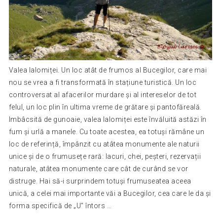
Valea Ialomiței. Un loc atât de frumos al Bucegilor, care mai
nou se vrea a fi transformată în stațiune turistică. Un loc
controversat al afacerilor murdare și al intereselor de tot
felul, un loc plin în ultima vreme de grătare și pantofăreală.
Imbâcsită de gunoaie, valea Ialomiței este învăluită astăzi în
fum și urlă a manele. Cu toate acestea, ea totuși rămâne un
loc de referință, împânzit cu atâtea monumente ale naturii
unice și de o frumusețe rară: lacuri, chei, peșteri, rezervații
naturale, atâtea monumente care cât de curând se vor
distruge. Hai să-i surprindem totuși frumuseatea aceea
unică, a celei mai importante văi a Bucegilor, cea care le da și
forma specifică de „U” întors …