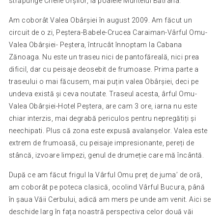
străpunge Cheile Urșilor, la poalele Muntelui Bătrâna.
Am coborât Valea Obârșiei în august 2009. Am făcut un
circuit de o zi, Peștera-Babele-Crucea Caraiman-Vârful Omu-
Valea Obârșiei- Peștera, întrucât înnoptam la Cabana
Zănoaga. Nu este un traseu nici de pantofăreală, nici prea
dificil, dar cu peisaje deosebit de frumoase. Prima parte a
traseului o mai făcusem, mai puțin valea Obârșiei, deci pe
undeva există și ceva noutate. Traseul acesta, ârful Omu-
Valea Obârșiei-Hotel Peștera, are cam 3 ore, iarna nu este
chiar interzis, mai degrabă periculos pentru nepregătiți și
neechipati. Plus că zona este expusă avalanșelor. Valea este
extrem de frumoasă, cu peisaje impresionante, pereți de
stâncă, izvoare limpezi, genul de drumeție care mă încântă.
După ce am făcut frigul la Vârful Omu preț de juma’ de oră,
am coborât pe poteca clasică, ocolind Vârful Bucura, până
în șaua Văii Cerbului, adică am mers pe unde am venit. Aici se
deschide larg în fața noastră perspectiva celor două văi