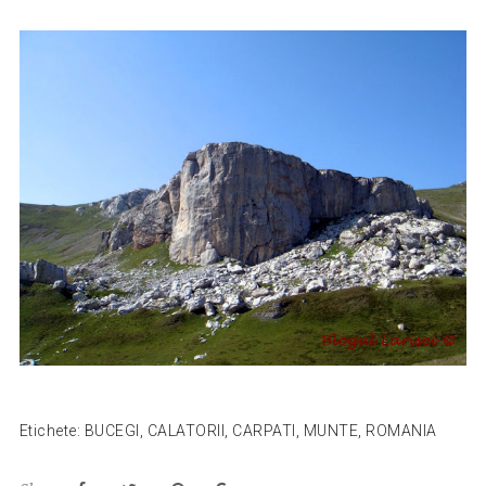
Etichete:
BUCEGI
,
CALATORII
,
CARPATI
,
MUNTE
,
ROMANIA