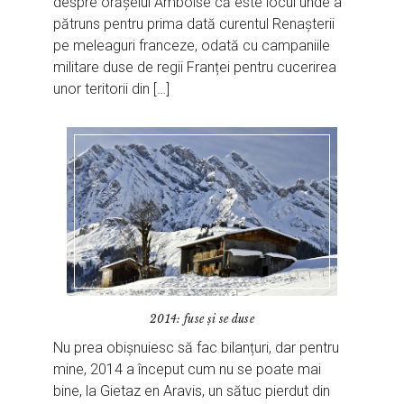
despre orășelul Amboise că este locul unde a
pătruns pentru prima dată curentul Renașterii
pe meleaguri franceze, odată cu campaniile
militare duse de regii Franței pentru cucerirea
unor teritorii din […]
2014: fuse și se duse
Nu prea obișnuiesc să fac bilanțuri, dar pentru
mine, 2014 a început cum nu se poate mai
bine, la Gietaz en Aravis, un sătuc pierdut din