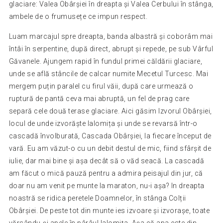
glaciare: Valea Obârșiei în dreapta și Valea Cerbului în stânga,
ambele de o frumusețe ce impun respect.
Luam marcajul spre dreapta, banda albastră și coborâm mai
întâi în serpentine, după direct, abrupt și repede, pe sub Vârful
Găvanele. Ajungem rapid în fundul primei căldării glaciare,
unde se află stâncile de calcar numite Mecetul Turcesc. Mai
mergem puțin paralel cu firul văii, după care urmează o
ruptură de pantă ceva mai abruptă, un fel de prag care
separă cele două terase glaciare. Aici găsim Izvorul Obârșiei,
locul de unde izvorăște Ialomița și unde se revarsă într-o
cascadă învolburată, Cascada Obârșiei, la fiecare început de
vară. Eu am văzut-o cu un debit destul de mic, fiind sfârșit de
iulie, dar mai bine și așa decât să o văd seacă. La cascadă
am făcut o mică pauză pentru a admira peisajul din jur, că
doar nu am venit pe munte la maraton, nu-i așa? In dreapta
noastră se ridica peretele Doamnelor, în stânga Colții
Obârșiei. De peste tot din munte ies izvoare și izvorașe, toate
vărsându-și apele în pârâul Ialomița. Așa că apa este din