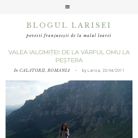
Skip
Skip
Skip
BLOGUL LARISEI
to
to
to
primary
main
primary
povesti franțuzești de la malul loarei
navigation
content
sidebar
VALEA IALOMIȚEI: DE LA VÂRFUL OMU LA
PEȘTERA
In
CALATORII
,
ROMANIA
• by Larisa, 23/04/2011