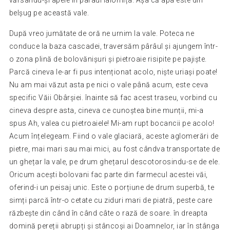
belșug pe această vale.
După vreo jumătate de oră ne urnim la vale. Poteca ne
conduce la baza cascadei, traversăm pârâul și ajungem într-
o zona plină de bolovănișuri și pietroaie risipite pe pajiște.
Parcă cineva le-ar fi pus intenționat acolo, niște uriași poate!
Nu am mai văzut asta pe nici o vale până acum, este ceva
specific Văii Obârșiei. înainte să fac acest traseu, vorbind cu
cineva despre asta, cineva ce cunoștea bine munții, mi-a
spus Ah, valea cu pietroaiele! Mi-am rupt bocancii pe acolo!
Acum înțelegeam. Fiind o vale glaciară, aceste aglomerări de
pietre, mai mari sau mai mici, au fost cândva transportate de
un ghețar la vale, pe drum ghețarul descotorosindu-se de ele.
Oricum acești bolovani fac parte din farmecul acestei văi,
oferind-i un peisaj unic. Este o porțiune de drum superbă, te
simți parcă într-o cetate cu ziduri mari de piatră, peste care
răzbește din când în când câte o rază de soare. în dreapta
domină pereții abrupți și stâncoși ai Doamnelor, iar în stânga