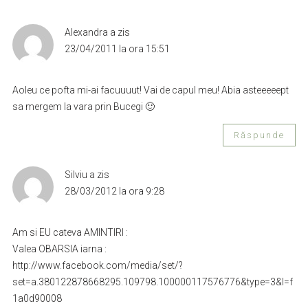
Alexandra
a zis
23/04/2011 la ora 15:51
Aoleu ce pofta mi-ai facuuuut! Vai de capul meu! Abia asteeeeept
sa mergem la vara prin Bucegi 🙂
Răspunde
Silviu
a zis
28/03/2012 la ora 9:28
Am si EU cateva AMINTIRI :
Valea OBARSIA iarna :
http://www.facebook.com/media/set/?
set=a.380122878668295.109798.100000117576776&type=3&l=f
1a0d90008