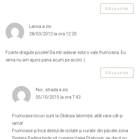
Răspunde
Larisa
a zis
28/03/2012 la ora 12:20
Foarte dragute pozele! Da intr-adevar este o vale frumoasa. Eu
iarna nu am ajuns pana acum pe acolo :(.
Răspunde
Noi , strada
a zis
05/10/2015 la ora 7:43
Frumoase locuri sunt la Obârșia Ialomiței, atât vara cât și
iarna!
Frumoase și încă destul de izolate și curate: din păcate zona
Peștera Padina tinde să copieze Valea Prahovei, iar dacă nu