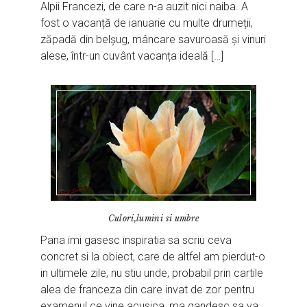
Alpii Francezi, de care n-a auzit nici naiba. A
fost o vacanță de ianuarie cu multe drumeții,
zăpadă din belșug, mâncare savuroasă și vinuri
alese, într-un cuvânt vacanța ideală […]
Culori,lumini si umbre
Pana imi gasesc inspiratia sa scriu ceva
concret si la obiect, care de altfel am pierdut-o
in ultimele zile, nu stiu unde, probabil prin cartile
alea de franceza din care invat de zor pentru
examenul ce vine acusica, ma gandesc sa va