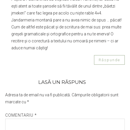
ești atent ai toate șansele să fii tăvălit de unul dintre „băetzi
jmekeri” care fac legea pe acolo cu niște rable 4×4.
Jandarmeria montană pare a nu avea nimic de spus … păcat!
Cum de altfel este păcat și de scriitura de mai sus: prea multe
greșeli gramaticale și ortografice pentru a nu te enerva! O
recitire și o corectură a textului nu omoară pe nimeni – ci ar
aduce numai câștig!
Răspunde
LASĂ UN RĂSPUNS
Adresa ta de email nu va fi publicată.
Câmpurile obligatorii sunt
marcate cu
*
COMENTARIU
*