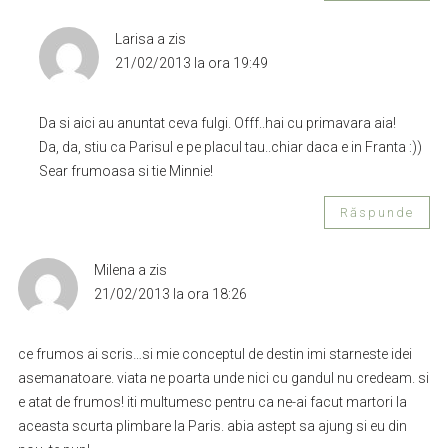
Larisa
a zis
21/02/2013 la ora 19:49
Da si aici au anuntat ceva fulgi. Offf..hai cu primavara aia!
Da, da, stiu ca Parisul e pe placul tau..chiar daca e in Franta :))
Sear frumoasa si tie Minnie!
Răspunde
Milena
a zis
21/02/2013 la ora 18:26
ce frumos ai scris…si mie conceptul de destin imi starneste idei
asemanatoare. viata ne poarta unde nici cu gandul nu credeam. si
e atat de frumos! iti multumesc pentru ca ne-ai facut martori la
aceasta scurta plimbare la Paris. abia astept sa ajung si eu din