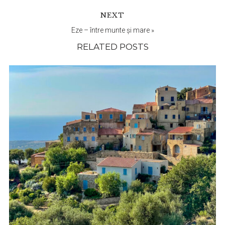
NEXT
Eze – între munte și mare
»
RELATED POSTS