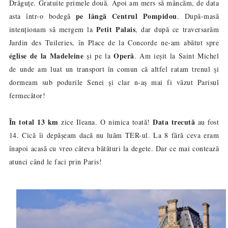
Drăguțe. Gratuite primele două. Apoi am mers să mâncăm, de data
pe lângă Centrul Pompidou
asta într-o bodegă
. După-masă
Petit Palais
intenționam să mergem la
, dar după ce traversarăm
Jardin de
s
Tuileries, în Place de la Concorde ne-am abătut spre
église de la Madeleine
Operă
și pe la
. Am ieșit la Saint Michel
de unde am luat un transport în comun că altfel ratam trenul și
dormeam sub podurile Senei și clar n-aș mai fi văzut Parisul
fermecător!
În total 13 km
Data trecută
zice Ileana. O nimica toată!
au fost
14. Cică îi depășeam dacă nu luăm TER-ul. La 8 fără ceva eram
înapoi acasă cu vreo câteva bătături la degete. Dar ce mai contează
atunci când le faci prin Paris!