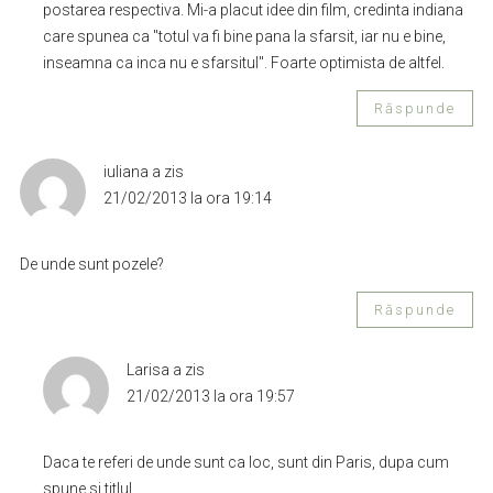
postarea respectiva. Mi-a placut idee din film, credinta indiana
care spunea ca "totul va fi bine pana la sfarsit, iar nu e bine,
inseamna ca inca nu e sfarsitul". Foarte optimista de altfel.
Răspunde
iuliana
a zis
21/02/2013 la ora 19:14
De unde sunt pozele?
Răspunde
Larisa
a zis
21/02/2013 la ora 19:57
Daca te referi de unde sunt ca loc, sunt din Paris, dupa cum
spune si titlul.