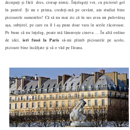
decupați și fără dres, ciorap nimic. Înțelegeți voi, cu piciorul gol
în pantof. Și nu e prima, credeți-mă pe cuvânt, am studiat bine
picioarele oamenilor
!
Că să nu mai zic că în sus avea un pulov
ă
ra
ș
așa, subțirel, pe care eu îl l-aș pune doar vara în serile răcoroase.
Pe bune că nu înțeleg, poate mă lămurește cineva … În altă ordine
ieri fusei la Paris
de idei,
să-mi plimb picioarele pe acolo,
picioare bine încălțate și să o văd pe Ileana.