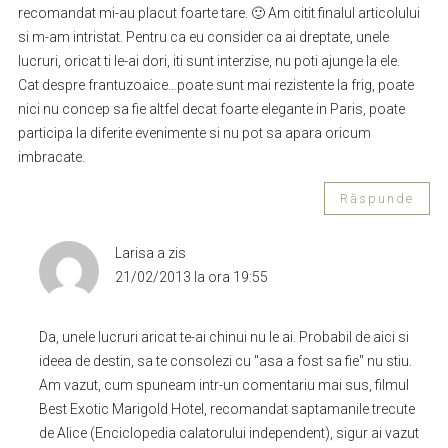
recomandat mi-au placut foarte tare. 🙂 Am citit finalul articolului
si m-am intristat. Pentru ca eu consider ca ai dreptate, unele
lucruri, oricat ti le-ai dori, iti sunt interzise, nu poti ajunge la ele.
Cat despre frantuzoaice…poate sunt mai rezistente la frig, poate
nici nu concep sa fie altfel decat foarte elegante in Paris, poate
participa la diferite evenimente si nu pot sa apara oricum
imbracate.
Răspunde
Larisa
a zis
21/02/2013 la ora 19:55
Da, unele lucruri aricat te-ai chinui nu le ai. Probabil de aici si
ideea de destin, sa te consolezi cu "asa a fost sa fie" nu stiu.
Am vazut, cum spuneam intr-un comentariu mai sus, filmul
Best Exotic Marigold Hotel, recomandat saptamanile trecute
de Alice (Enciclopedia calatorului independent), sigur ai vazut