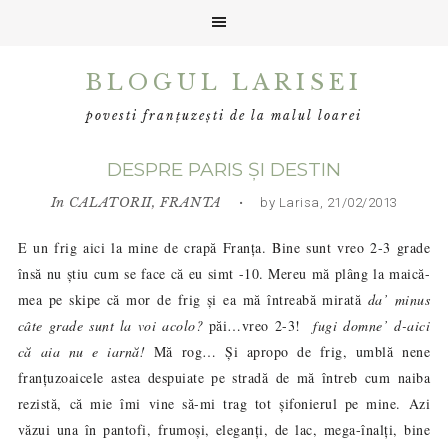
Skip
Skip
Skip
BLOGUL LARISEI
to
to
to
primary
main
primary
povesti franțuzești de la malul loarei
navigation
content
sidebar
DESPRE PARIS ȘI DESTIN
In
CALATORII
,
FRANTA
• by Larisa, 21/02/2013
E un frig aici la mine de crapă Franța. Bine sunt vreo 2-3 grade
însă nu știu cum se face că eu simt -10. Mereu mă plâng la maică-
mea pe skipe că mor de frig și ea mă întreabă mirată
da’ minus
câte grade sunt la voi acolo?
păi…vreo 2-3!
fugi domne’ d-aici
că aia nu e iarnă!
Mă rog… Și apropo de frig, umblă nene
franțuzoaicele astea despuiate pe stradă de mă întreb cum naiba
rezistă, că mie îmi vine să-mi trag tot șifonierul pe mine. Azi
văzui una în pantofi, frumoși, eleganți
,
de lac, mega-înalți, bine