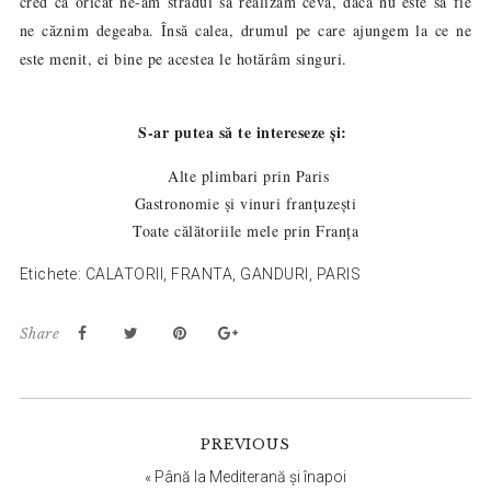
cred că oricât ne-am strădui să realizăm ceva, dacă nu este să fie
ne căznim degeaba. Însă calea, drumul pe care ajungem la ce ne
este menit, ei bine pe acestea le hotărâm singuri.
S-ar putea să te intereseze și:
Alte plimbari prin Paris
Gastronomie și vinuri franțuzești
Toate călătoriile mele prin Franța
Etichete:
CALATORII
,
FRANTA
,
GANDURI
,
PARIS
Share
Reader
PREVIOUS
Interactions
«
Până la Mediterană și înapoi