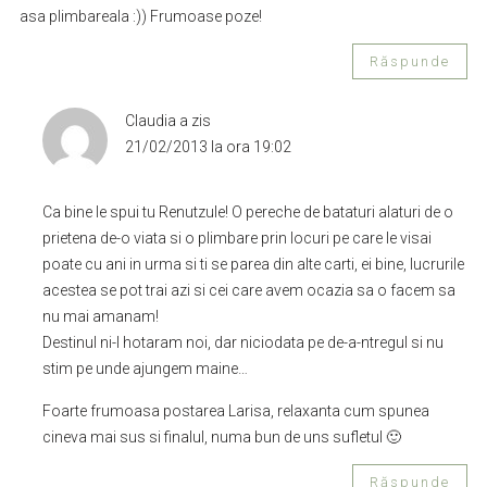
asa plimbareala :)) Frumoase poze!
Răspunde
Claudia
a zis
21/02/2013 la ora 19:02
Ca bine le spui tu Renutzule! O pereche de bataturi alaturi de o
prietena de-o viata si o plimbare prin locuri pe care le visai
poate cu ani in urma si ti se parea din alte carti, ei bine, lucrurile
acestea se pot trai azi si cei care avem ocazia sa o facem sa
nu mai amanam!
Destinul ni-l hotaram noi, dar niciodata pe de-a-ntregul si nu
stim pe unde ajungem maine…
Foarte frumoasa postarea Larisa, relaxanta cum spunea
cineva mai sus si finalul, numa bun de uns sufletul 🙂
Răspunde