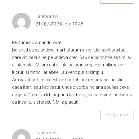
Larisa
a zis
21/02/2013 la ora 19:48
Multumesc amandurora!
Da, cred ca pe undeva mai hotaram si noi, dar sunt si situatii
care vin de la sine, pe undeva cred. Sau cel putin mie asa mi s-
a intamplat. Mi-am dat silinta sa se intample o multime de
lucruri si nimic. Iar altele …au venit pur si simplu.
Am vazut un film recent, pe care chiar il recomand, nu stiu
daca il stiti sau l-ati vazut, unde o vorba indiana spunea ceva
de genul "totul va fi bine pana la sfarsit, iar nu e bine, inseamna
ca inca nu e sfarsitul". Mi-a placut!
Răspunde
Larisa
a zis