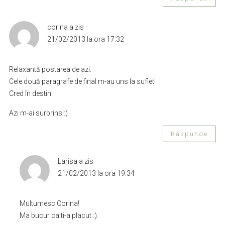
corina
a zis
21/02/2013 la ora 17:32
Relaxantă postarea de azi.
Cele două paragrafe de final m-au uns la suflet!
Cred în destin!
Azi m-ai surprins!:)
Răspunde
Larisa
a zis
21/02/2013 la ora 19:34
Multumesc Corina!
Ma bucur ca ti-a placut :).