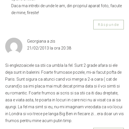
Daca ma intrebi de unde le am, din propriul aparat foto, facute
de mine, fireste!
Răspunde
Georgiana
a zis
21/02/2013 la ora 20:38
Si englezoaicele sa stii ca umbla la fel. Sunt 2 grade afara si ele
deja sunt in balerini. Foarte frumoase pozele, mi-ai facut pofta de
Paris. Sunt sigura ca atunci cand voi merge a 2-a oara ( cat de
curand)o sa imi placa mai mult decat prima data si il voi simti si
eu romantic. Foarte frumos ai scris si sa stii ca iti dau dreptate,
asa e viata asta, te poarta in locuri in care nici nu ai visat ca ai sa
ajungi. La fel ma simt si eu, nu-mi imaginam vreodata ca voi locui
in Londra si voi trece pe langa Big Ben in fiecare zi….era doar un vis
frumos pentru mine acum putin timp.