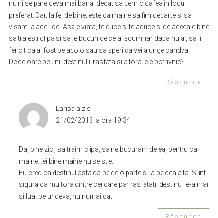
nu ni se pare ceva mai banal decat sa bem o cafea in locul
preferat. Dar, la fel de bine, este ca maine sa fim departe si sa
visam la acel loc. Asa e viata, te duce si te aduce si de aceea e bine
sa traiesti clipa si sa te bucuri de ce ai acum, iar daca nu ai, sa fii
fericit ca ai fost pe acolo sau sa speri ca vei ajunge candva.
De ce oare pe unii destinul ii rasfata si altora le e potrivnic?
Răspunde
Larisa
a zis
21/02/2013 la ora 19:34
Da, bine zici, sa traim clipa, sa ne bucuram de ea, pentru ca
maine…ei bine maine nu se stie.
Eu cred ca destinul asta da pe de o parte si ia pe cealalta. Sunt
sigura ca multora dintre cei care par rasfatati, destinul le-a mai
si luat pe undeva, nu numai dat.
Răspunde