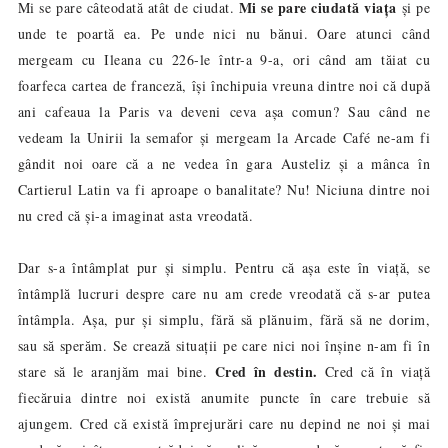
Mi se pare ciudată viața
Mi se pare câteodată atât de ciudat.
și pe
unde te poartă ea. Pe unde nici nu bănui. Oare atunci când
mergeam cu Ileana cu 226-le într-a 9-a, ori când am tăiat cu
foarfeca cartea de franceză, își închipuia vreuna dintre noi că după
ani cafeaua la Paris va deveni ceva așa comun? Sau când ne
vedeam la Unirii la semafor și mergeam la Arcade Café ne-am fi
gândit noi oare că a ne vedea în gara Austeliz și a mânca în
Cartierul Latin va fi aproape o banalitate? Nu! Niciuna dintre noi
nu cred că și-a imaginat asta vreodată.
Dar s-a întâmplat pur și simplu. Pentru că așa este în viață, se
întâmplă lucruri despre care nu am crede vreodată că s-ar putea
întâmpla. Așa, pur și simplu, fără să plănuim, fără să ne dorim,
sau să sperăm. Se crează situații pe care nici noi înșine n-am fi în
Cred în destin.
stare să le aranjăm mai bine.
Cred că în viață
fiecăruia dintre noi există anumite puncte în care trebuie să
ajungem. Cred că există împrejurări care nu depind ne noi și mai