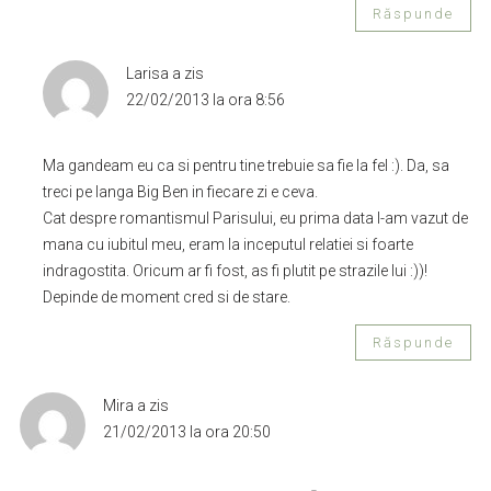
Răspunde
Larisa
a zis
22/02/2013 la ora 8:56
Ma gandeam eu ca si pentru tine trebuie sa fie la fel :). Da, sa
treci pe langa Big Ben in fiecare zi e ceva.
Cat despre romantismul Parisului, eu prima data l-am vazut de
mana cu iubitul meu, eram la inceputul relatiei si foarte
indragostita. Oricum ar fi fost, as fi plutit pe strazile lui :))!
Depinde de moment cred si de stare.
Răspunde
Mira
a zis
21/02/2013 la ora 20:50