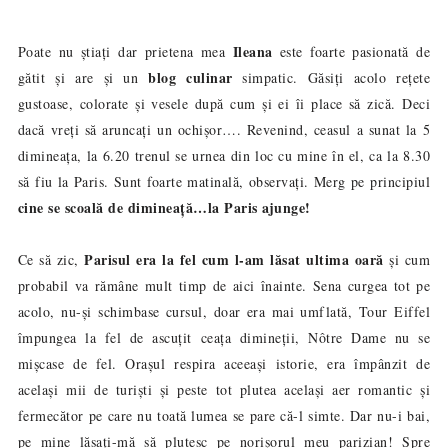
Ileana
Poate nu știați dar prietena mea
este foarte pasionată de
blog culinar
gătit și are și un
simpatic. Găsiți acolo rețete
gustoase, colorate și vesele după cum și ei îi place să zică. Deci
dacă vreți să aruncați un ochișor…. Revenind, ceasul a sunat la 5
dimineaț
a
, la 6.20 trenul se urnea din loc cu mine în el, c
a
la 8.30
să fiu la Paris. Sunt foarte matinală, observați. Merg pe principiul
cine se scoală de dimineață…la Paris ajunge!
Parisul era la fel cum l-am lăsat ultima oară
Ce să zic,
și cum
probabil va rămâne mult timp de aici înainte. Sena curgea tot pe
acolo, nu-și schimbase cursul, doar era mai umflată, Tour Eiffel
împungea la fel de ascuțit ceața dimineții, Nôtre Dame nu se
mișcase de fel. Orașul respira aceeași istorie, era împânzit de
același mii de turiști și peste tot plutea același aer romantic și
fermecător pe care nu toată lumea se pare că-l simte. Dar nu-i b
a
i,
pe mine lăsați-mă să plutesc pe norișorul meu parizian! Spre