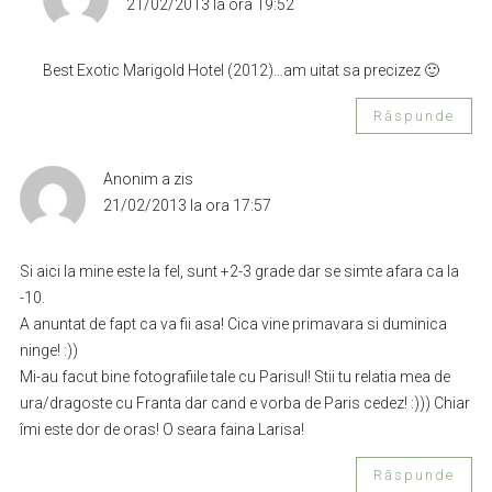
21/02/2013 la ora 19:52
Best Exotic Marigold Hotel (2012)…am uitat sa precizez 🙂
Răspunde
Anonim
a zis
21/02/2013 la ora 17:57
Si aici la mine este la fel, sunt +2-3 grade dar se simte afara ca la
-10.
A anuntat de fapt ca va fii asa! Cica vine primavara si duminica
ninge! :))
Mi-au facut bine fotografiile tale cu Parisul! Stii tu relatia mea de
ura/dragoste cu Franta dar cand e vorba de Paris cedez! :))) Chiar
îmi este dor de oras! O seara faina Larisa!
Răspunde