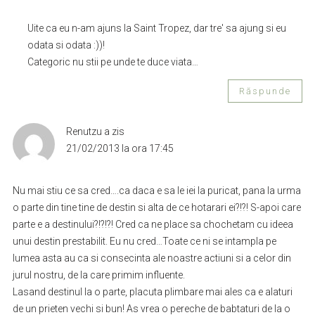
Uite ca eu n-am ajuns la Saint Tropez, dar tre' sa ajung si eu
odata si odata :))!
Categoric nu stii pe unde te duce viata…
Răspunde
Renutzu
a zis
21/02/2013 la ora 17:45
Nu mai stiu ce sa cred….ca daca e sa le iei la puricat, pana la urma
o parte din tine tine de destin si alta de ce hotarari ei?!?! S-apoi care
parte e a destinului?!?!?! Cred ca ne place sa chochetam cu ideea
unui destin prestabilit. Eu nu cred…Toate ce ni se intampla pe
lumea asta au ca si consecinta ale noastre actiuni si a celor din
jurul nostru, de la care primim influente.
Lasand destinul la o parte, placuta plimbare mai ales ca e alaturi
de un prieten vechi si bun! As vrea o pereche de babtaturi de la o