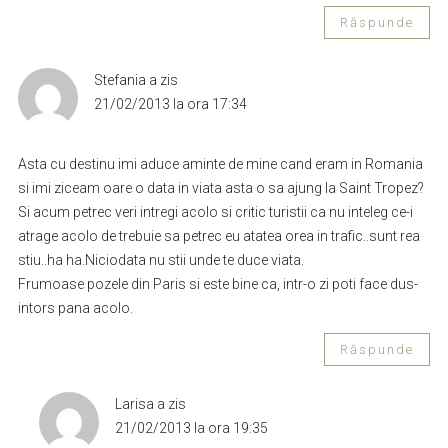
Răspunde
Stefania
a zis
21/02/2013 la ora 17:34
Asta cu destinu imi aduce aminte de mine cand eram in Romania
si imi ziceam oare o data in viata asta o sa ajung la Saint Tropez?
Si acum petrec veri intregi acolo si critic turistii ca nu inteleg ce-i
atrage acolo de trebuie sa petrec eu atatea orea in trafic..sunt rea
stiu..ha ha.Niciodata nu stii unde te duce viata.
Frumoase pozele din Paris si este bine ca, intr-o zi poti face dus-
intors pana acolo.
Răspunde
Larisa
a zis
21/02/2013 la ora 19:35