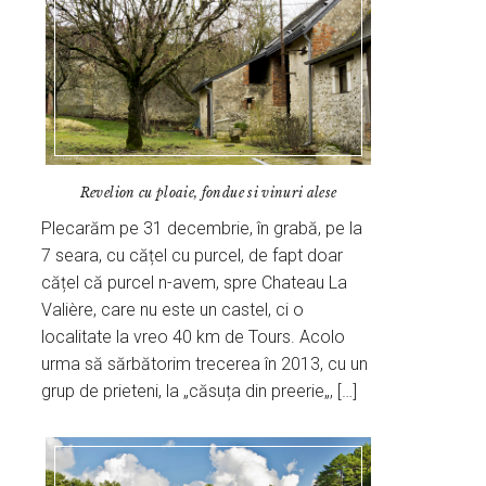
Revelion cu ploaie, fondue si vinuri alese
Plecarăm pe 31 decembrie, în grabă, pe la
7 seara, cu cățel cu purcel, de fapt doar
cățel că purcel n-avem, spre Chateau La
Valière, care nu este un castel, ci o
localitate la vreo 40 km de Tours. Acolo
urma să sărbătorim trecerea în 2013, cu un
grup de prieteni, la „căsuța din preerie„, […]