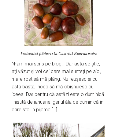
Festivalul pădurii la Castelul Bourdaisière
N-am mai scris pe blog… Dar asta se știe,
ați văzut și voi cei care mai sunteți pe aici,
n-are rost să mă plâng. Nu reușesc și cu
asta basta, încep să mă obișnuiesc cu
ideea. Dar pentru că astăzi este o duminică
liniștită de ianuarie, genul ăla de duminică în
care stai în pijama […]