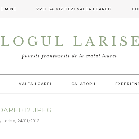
E MINE
VREI SA VIZITEZI VALEA LOAREI?
CO
LOGUL LARIS
povesti franțuzești de la malul loarei
VALEA LOAREI
CALATORII
EXPERIEN
OAREI+12.JPEG
arisa, 24/01/2013