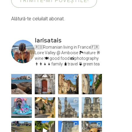
TRIMITE-MI POVEȘTILE!
Alătură-te celuilalt abonat.
larisatais
🇷🇴Romanian living in France🇫🇷
Loire Valley @ Amboise
🏞️nature 🥂
wine 🍽 good food 📸photography
👨‍👩‍👧‍👧family 🧳travel 🍵green tea