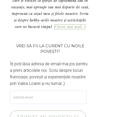
care le vizitez la sfârșit de săptămână sau în
vacanțe, mai aproape sau mai departe de casă,
împreună cu soțul meu și fetele noastre. Scriu
și despre hobby-urile noastre și activitățile
care ne bucură timpul
Citeste mai mult »
VREI SĂ FII LA CURENT CU NOILE
POVEȘTI?
Îți poți lăsa adresa de email mai jos pentru
a primi articolele noi. Scriu despre locuri
frumoase, povești și experiențele noastre
prin Valea Loarei și nu numai ;)
Adresă
email