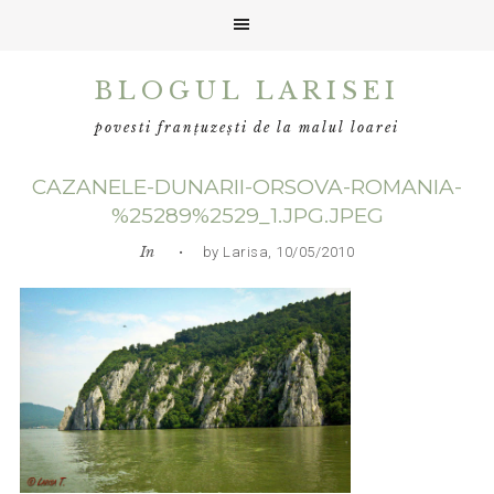
Skip
Skip
Skip
BLOGUL LARISEI
to
to
to
primary
main
primary
povesti franțuzești de la malul loarei
navigation
content
sidebar
CAZANELE-DUNARII-ORSOVA-ROMANIA-
%25289%2529_1.JPG.JPEG
In
• by Larisa, 10/05/2010