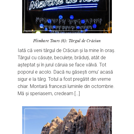
Plimbare Tours (6): Târgul de Crăciun
Iată că veni târgul de Crăciun și la mine în oraș.
Târgul cu căsuțe, beculețe, brăduți, atât de
așteptat și în jurul căruia se face vâlvă. Tot
poporul e acolo. Dacă nu găsești omu’ acasă
sigur e la târg. Totul a fost pregătit din vreme
chiar. Montară francezii luminile din octombrie.
Mă și speriasem, credeam […]