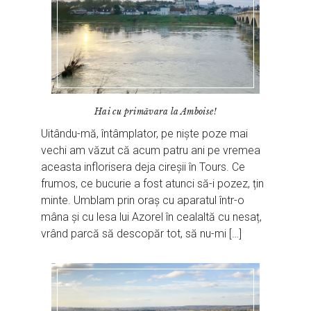
Hai cu primăvara la Amboise!
Uitându-mă, întâmplator, pe niște poze mai
vechi am văzut că acum patru ani pe vremea
aceasta inflorisera deja cireșii în Tours. Ce
frumos, ce bucurie a fost atunci să-i pozez, țin
minte. Umblam prin oraș cu aparatul într-o
mâna și cu lesa lui Azorel în cealaltă cu nesaț,
vrând parcă să descopăr tot, să nu-mi […]