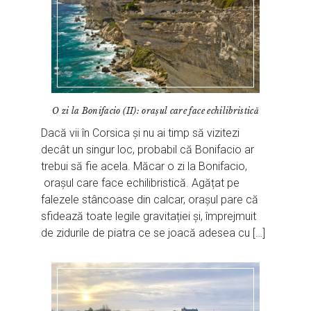
O zi la Bonifacio (II): orașul care face echilibristică
Dacă vii în Corsica și nu ai timp să vizitezi
decât un singur loc, probabil că Bonifacio ar
trebui să fie acela. Măcar o zi la Bonifacio,
orașul care face echilibristică. Agățat pe
falezele stâncoase din calcar, orașul pare că
sfidează toate legile gravitației și, împrejmuit
de zidurile de piatra ce se joacă adesea cu […]