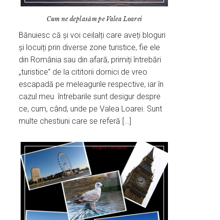
Cum ne deplasăm pe Valea Loarei
Bănuiesc că și voi ceilalți care aveți bloguri
și locuiți prin diverse zone turistice, fie ele
din România sau din afară, primiți întrebări
„turistice” de la cititorii dornici de vreo
escapadă pe meleagurile respective, iar în
cazul meu întrebarile sunt desigur despre
ce, cum, când, unde pe Valea Loarei. Sunt
multe chestiuni care se referă […]