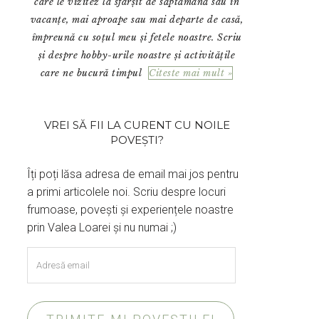
care le vizitez la sfârșit de săptămână sau în
vacanțe, mai aproape sau mai departe de casă,
împreună cu soțul meu și fetele noastre. Scriu
și despre hobby-urile noastre și activitățile
care ne bucură timpul
Citeste mai mult »
VREI SĂ FII LA CURENT CU NOILE
POVEȘTI?
Îți poți lăsa adresa de email mai jos pentru
a primi articolele noi. Scriu despre locuri
frumoase, povești și experiențele noastre
prin Valea Loarei și nu numai ;)
Adresă
email