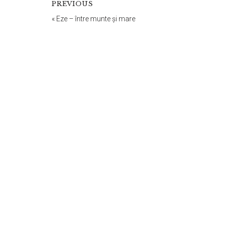
PREVIOUS
«
Eze – între munte și mare