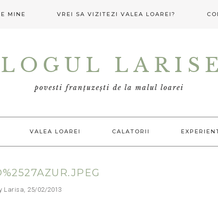
E MINE
VREI SA VIZITEZI VALEA LOAREI?
CO
LOGUL LARIS
povesti franțuzești de la malul loarei
VALEA LOAREI
CALATORII
EXPERIEN
D%2527AZUR.JPEG
arisa, 25/02/2013