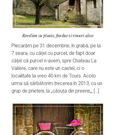
Revelion cu ploaie, fondue si vinuri alese
Plecarăm pe 31 decembrie, în grabă, pe la
7 seara, cu cățel cu purcel, de fapt doar
cățel că purcel n-avem, spre Chateau La
Valière, care nu este un castel, ci o
localitate la vreo 40 km de Tours. Acolo
urma să sărbătorim trecerea în 2013, cu un
grup de prieteni, la „căsuța din preerie„, […]