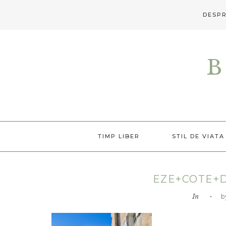
DESPR
Skip
Skip
Skip
to
to
to
B
primary
main
primary
navigation
content
sidebar
TIMP LIBER
STIL DE VIATA
EZE+COTE+
In
• by L