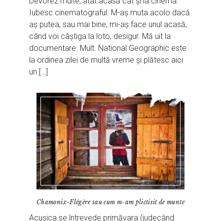
Devorez multe, atât acasă cât și la cinema.
Iubesc cinematograful. M-aș muta acolo dacă
aș putea, sau mai bine, mi-aș face unul acasă,
când voi câștiga la loto, desigur. Mă uit la
documentare. Mult. National Geographic este
la ordinea zilei de multă vreme și plătesc aici
un […]
Chamonix-Flégère sau cum m-am plictisit de munte
Acușica se întrevede primăvara (judecând