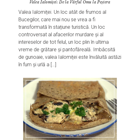
Valea Ialomiței: De la Vârful Omu la Peștera
Valea Ialomiței. Un loc atât de frumos al
Bucegilor, care mai nou se vrea a fi
transformată în stațiune turistică. Un loc
controversat al afacerilor murdare și al
intereselor de tot felul, un loc plin în ultima
vreme de grătare și pantofăreală. Imbâcsită
de gunoaie, valea Ialomiței este învăluită astăzi
în fum și urlă a […]