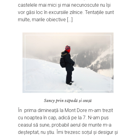
castelele mai mici și mai necunoscute nu își
vor găsi loc în excursiile zilnice. Tentațiile sunt
multe, marile obiective […]
Sancy prin zăpadă și ceață
În prima dimineață la Mont Dore m-am trezit
cu noaptea în cap, adică pe la 7. N-am pus
ceasul să sune, probabil aerul de munte m-a
deșteptat, nu știu. Îmi trezesc soțul și desigur și