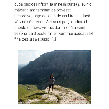
după ghioceii înfloriți la mine în curte) și eu nici
măcar n-am terminat de povestit
despre vacanța de iarnă de anul trecut, dacă
vă vine să credeți. Am scris parțial articolul
acesta de ceva vreme, dar fiindcă a venit
sezonul cald peste mine n-am mai apucat să-l
finalizez și să-l public; […]