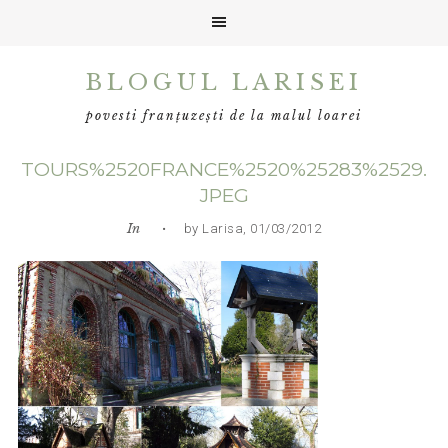
Skip
Skip
Skip
BLOGUL LARISEI
to
to
to
primary
main
primary
povesti franțuzești de la malul loarei
navigation
content
sidebar
TOURS%2520FRANCE%2520%25283%2529.
JPEG
In
• by Larisa, 01/03/2012