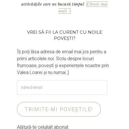
activitățile care ne bucură timpul
Citeste mai
mult »
VREI SĂ FII LA CURENT CU NOILE
POVEȘTI?
Îți poți lăsa adresa de email mai jos pentru a
primi articolele noi. Scriu despre locuri
frumoase, povești și experiențele noastre prin
Valea Loarei și nu numai ;)
Adresă
email
TRIMITE-MI POVEȘTILE!
Alătură-te celuilalt abonat.