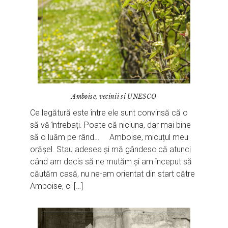
Amboise, vecinii si UNESCO
Ce legătură este între ele sunt convinsă că o
să vă întrebați. Poate că niciuna, dar mai bine
să o luăm pe rând… Amboise, micuțul meu
orășel. Stau adesea și mă gândesc că atunci
când am decis să ne mutăm și am început să
căutăm casă, nu ne-am orientat din start către
Amboise, ci […]