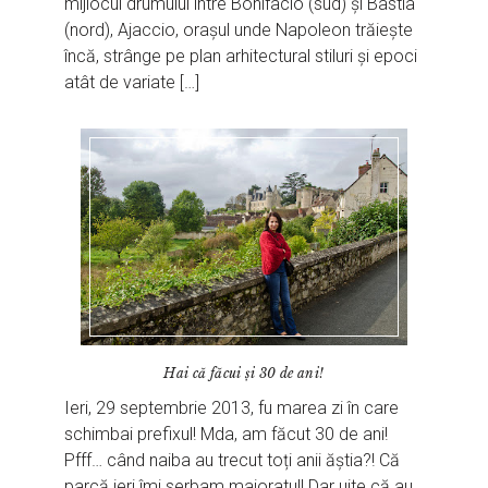
mijlocul drumului între Bonifacio (sud) și Bastia
(nord), Ajaccio, orașul unde Napoleon trăiește
încă, strânge pe plan arhitectural stiluri și epoci
atât de variate […]
Hai că făcui și 30 de ani!
Ieri, 29 septembrie 2013, fu marea zi în care
schimbai prefixul! Mda, am făcut 30 de ani!
Pfff… când naiba au trecut toți anii ăștia?! Că
parcă ieri îmi serbam majoratul! Dar uite că au