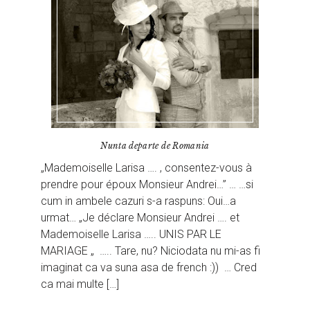
Nunta departe de Romania
„Mademoiselle Larisa …. , consentez-vous à
prendre pour époux Monsieur Andrei…” … …si
cum in ambele cazuri s-a raspuns: Oui…a
urmat… „Je déclare Monsieur Andrei …. et
Mademoiselle Larisa ….. UNIS PAR LE
MARIAGE „ ….. Tare, nu? Niciodata nu mi-as fi
imaginat ca va suna asa de french :)) … Cred
ca mai multe […]