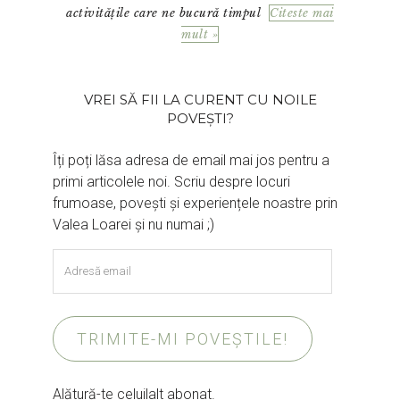
activitățile care ne bucură timpul
Citeste mai
mult »
VREI SĂ FII LA CURENT CU NOILE
POVEȘTI?
Îți poți lăsa adresa de email mai jos pentru a
primi articolele noi. Scriu despre locuri
frumoase, povești și experiențele noastre prin
Valea Loarei și nu numai ;)
Adresă
email
TRIMITE-MI POVEȘTILE!
Alătură-te celuilalt abonat.