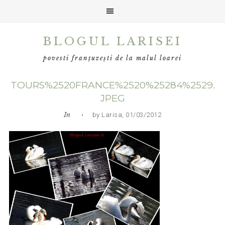
Skip
Skip
Skip
BLOGUL LARISEI
to
to
to
primary
main
primary
povesti franțuzești de la malul loarei
navigation
content
sidebar
TOURS%2520FRANCE%2520%25284%2529.
JPEG
In
• by Larisa, 01/03/2012