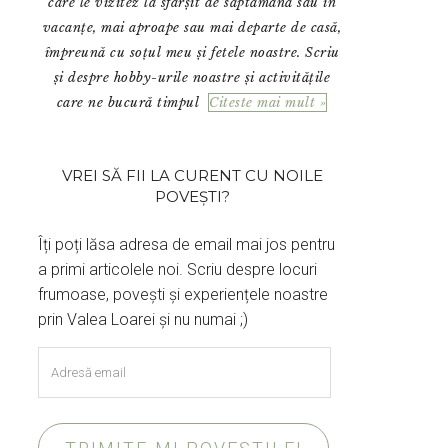
care le vizitez la sfârșit de săptămână sau în
vacanțe, mai aproape sau mai departe de casă,
împreună cu soțul meu și fetele noastre. Scriu
și despre hobby-urile noastre și activitățile
care ne bucură timpul
Citeste mai mult »
VREI SĂ FII LA CURENT CU NOILE
POVEȘTI?
Îți poți lăsa adresa de email mai jos pentru
a primi articolele noi. Scriu despre locuri
frumoase, povești și experiențele noastre
prin Valea Loarei și nu numai ;)
Adresă
email