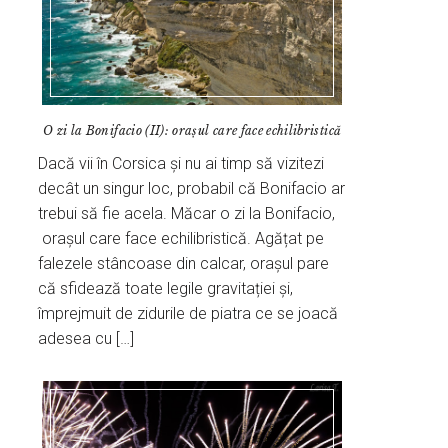
O zi la Bonifacio (II): orașul care face echilibristică
Dacă vii în Corsica și nu ai timp să vizitezi
decât un singur loc, probabil că Bonifacio ar
trebui să fie acela. Măcar o zi la Bonifacio,
orașul care face echilibristică. Agățat pe
falezele stâncoase din calcar, orașul pare
că sfidează toate legile gravitației și,
împrejmuit de zidurile de piatra ce se joacă
adesea cu […]