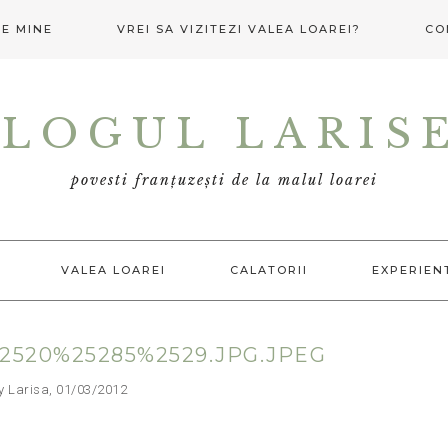
E MINE
VREI SA VIZITEZI VALEA LOAREI?
CO
LOGUL LARIS
povesti franțuzești de la malul loarei
VALEA LOAREI
CALATORII
EXPERIEN
520%25285%2529.JPG.JPEG
arisa, 01/03/2012