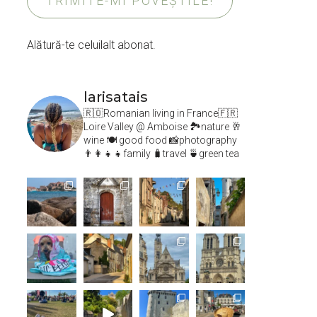
TRIMITE-MI POVEȘTILE!
Alătură-te celuilalt abonat.
larisatais
🇷🇴Romanian living in France🇫🇷
Loire Valley @ Amboise
🏞️nature 🥂
wine 🍽 good food 📸photography
👨‍👩‍👧‍👧family 🧳travel 🍵green tea