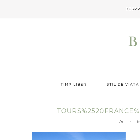
DESPR
Skip
Skip
Skip
to
to
to
B
primary
main
primary
navigation
content
sidebar
TIMP LIBER
STIL DE VIATA
TOURS%2520FRANCE%2
In
• by L