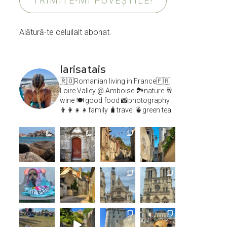
TRIMITE-MI POVEȘTILE!
Alătură-te celuilalt abonat.
larisatais
🇷🇴Romanian living in France🇫🇷
Loire Valley @ Amboise
🏞️nature 🥂
wine 🍽 good food 📸photography
👨‍👩‍👧‍👧family 🧳travel 🍵green tea