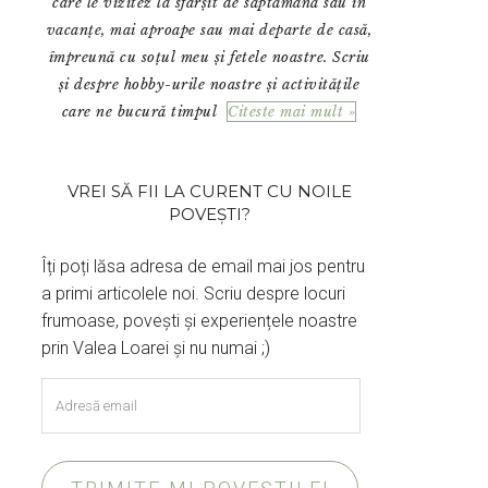
care le vizitez la sfârșit de săptămână sau în
vacanțe, mai aproape sau mai departe de casă,
împreună cu soțul meu și fetele noastre. Scriu
și despre hobby-urile noastre și activitățile
care ne bucură timpul
Citeste mai mult »
VREI SĂ FII LA CURENT CU NOILE
POVEȘTI?
Îți poți lăsa adresa de email mai jos pentru
a primi articolele noi. Scriu despre locuri
frumoase, povești și experiențele noastre
prin Valea Loarei și nu numai ;)
Adresă
email