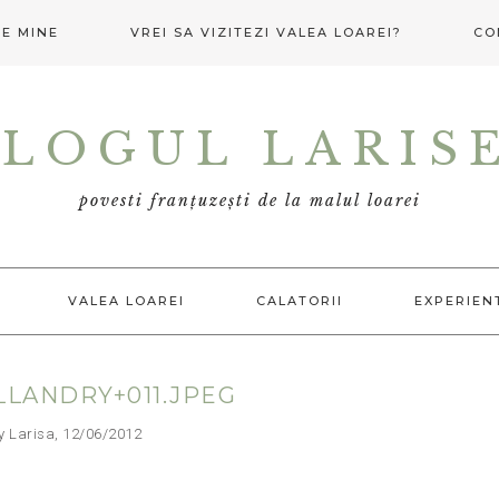
E MINE
VREI SA VIZITEZI VALEA LOAREI?
CO
LOGUL LARIS
povesti franțuzești de la malul loarei
VALEA LOAREI
CALATORII
EXPERIEN
LLANDRY+011.JPEG
arisa, 12/06/2012