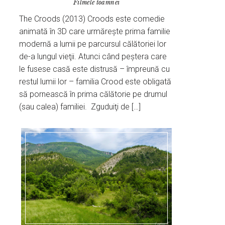
Filmele toamnei
The Croods (2013) Croods este comedie
animată în 3D care urmăreşte prima familie
modernă a lumii pe parcursul călătoriei lor
de-a lungul vieţii. Atunci când peştera care
le fusese casă este distrusă – împreună cu
restul lumii lor – familia Crood este obligată
să pornească în prima călătorie pe drumul
(sau calea) familiei. Zguduiţi de […]