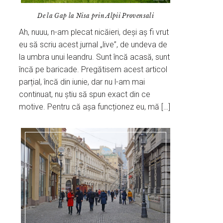
De la Gap la Nisa prin Alpii Provensali
Ah, nuuu, n-am plecat nicăieri, deși aș fi vrut
eu să scriu acest jurnal „live”, de undeva de
la umbra unui leandru. Sunt încă acasă, sunt
încă pe baricade. Pregătisem acest articol
parțial, încă din iunie, dar nu l-am mai
continuat, nu știu să spun exact din ce
motive. Pentru că așa funcționez eu, mă […]