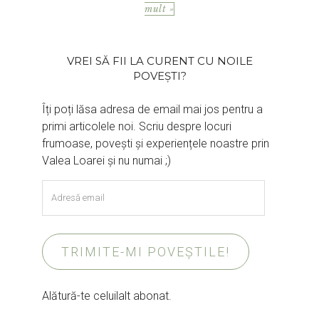
mult »
VREI SĂ FII LA CURENT CU NOILE
POVEȘTI?
Îți poți lăsa adresa de email mai jos pentru a
primi articolele noi. Scriu despre locuri
frumoase, povești și experiențele noastre prin
Valea Loarei și nu numai ;)
Adresă
email
TRIMITE-MI POVEȘTILE!
Alătură-te celuilalt abonat.