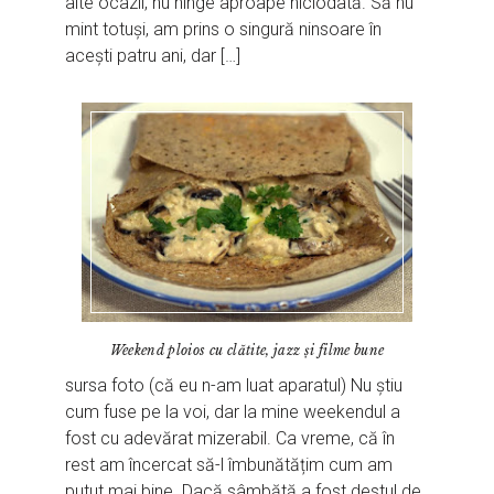
alte ocazii, nu ninge aproape niciodată. Să nu
mint totuși, am prins o singură ninsoare în
acești patru ani, dar […]
Weekend ploios cu clătite, jazz și filme bune
sursa foto (că eu n-am luat aparatul) Nu știu
cum fuse pe la voi, dar la mine weekendul a
fost cu adevărat mizerabil. Ca vreme, că în
rest am încercat să-l îmbunătățim cum am
putut mai bine. Dacă sâmbătă a fost destul de