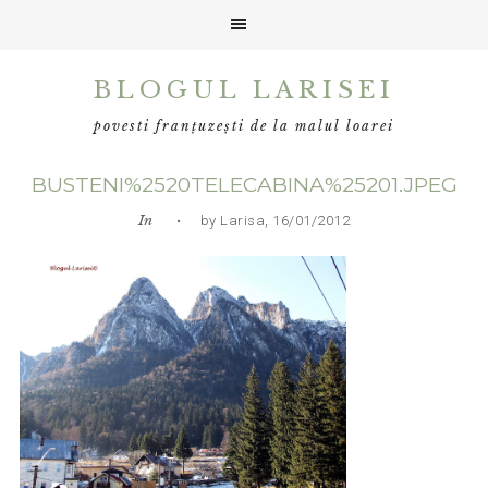
Skip
Skip
Skip
BLOGUL LARISEI
to
to
to
primary
main
primary
povesti franțuzești de la malul loarei
navigation
content
sidebar
BUSTENI%2520TELECABINA%25201.JPEG
In
• by Larisa, 16/01/2012