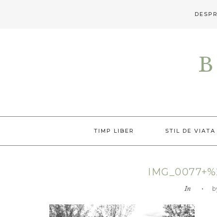
DESPR
Skip
Skip
Skip
to
to
to
B
primary
main
primary
navigation
content
sidebar
TIMP LIBER
STIL DE VIATA
IMG_0077+%
In
• by L