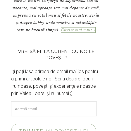
care le vizitez la sfârșit de săptămână sau în
vacanțe, mai aproape sau mai departe de casă,
împreună cu soțul meu și fetele noastre. Scriu
și despre hobby-urile noastre și activitățile
care ne bucură timpul
Citeste mai mult »
VREI SĂ FII LA CURENT CU NOILE
POVEȘTI?
Îți poți lăsa adresa de email mai jos pentru
a primi articolele noi. Scriu despre locuri
frumoase, povești și experiențele noastre
prin Valea Loarei și nu numai ;)
Adresă
email