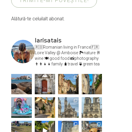
TRIMITE-MI POVEȘTILE!
Alătură-te celuilalt abonat.
larisatais
🇷🇴Romanian living in France🇫🇷
Loire Valley @ Amboise
🏞️nature 🥂
wine 🍽 good food 📸photography
👨‍👩‍👧‍👧family 🧳travel 🍵green tea