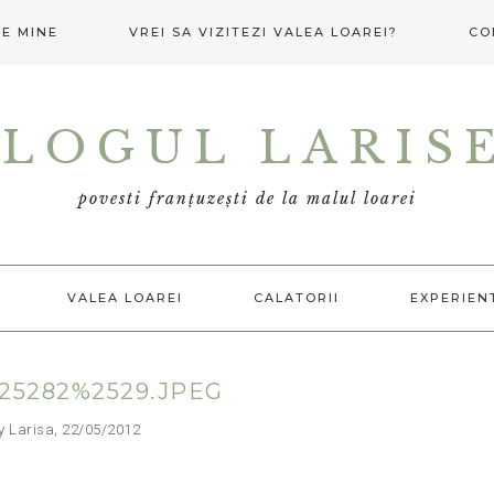
E MINE
VREI SA VIZITEZI VALEA LOAREI?
CO
LOGUL LARIS
povesti franțuzești de la malul loarei
VALEA LOAREI
CALATORII
EXPERIEN
25282%2529.JPEG
arisa, 22/05/2012