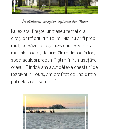
În căutarea cireșilor înfloriți din Tours
Nu există, firește, un traseu tematic al
cireșilor înfloriti din Tours. Nici nu ar fi prea
mulți de văzut, cireșii nu-s chiar vedete la
malurile Loarei, dar îi întâlnim din loc în loc,
spectaculoși precum îi știm, înfrumusețând
orașul. Fiindcă am avut câteva chestiuni de
rezolvat în Tours, am profitat de una dintre
puținele zile însorite […]