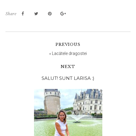
Share
PREVIOUS
«
Lacătele dragostei
NEXT
Bara
SALUT! SUNT LARISA :)
principală