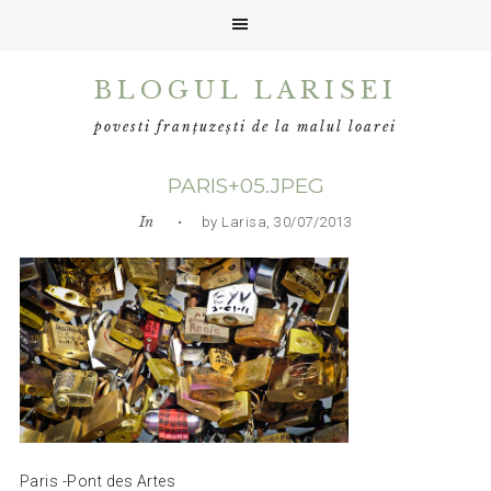
Skip
Skip
Skip
BLOGUL LARISEI
to
to
to
primary
main
primary
povesti franțuzești de la malul loarei
navigation
content
sidebar
PARIS+05.JPEG
In
• by Larisa, 30/07/2013
Paris -Pont des Artes