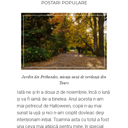
POSTARI POPULARE
Jardin des Prébandes, micuța oază de verdeață din
Tours
Iată-ne și în a doua zi de noiembrie, încă o lună
și va fi iarnă de-a binelea. Anul acesta n-am
mai petrecut de Halloween, copiii n-au mai
sunat la ușă și nici n-am cioplit dovleac deși
intenționam inițial. Toamna asta cu totul a fost
una ceva mai atipică pentru mine, în special