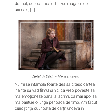
de fapt, de ziua mea), dintr-un magazin de
animale, […]
Hoțul de Cărți – filmul și cartea
Nu mi se întâmplă foarte des să citesc cartea
înainte să văd filmul și nici ca vreo poveste să
mă emoționeze până la lacrimi, ca mai apoi să
mă bântuie o lungă perioadă de timp. Am făcut
cunoștință cu „hoața de cărți” undeva în