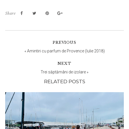
Share
Reader
PREVIOUS
Interactions
«
Amintiri cu parfum de Provence (Iulie 2018)
NEXT
Trei săptămâni de izolare
»
RELATED POSTS