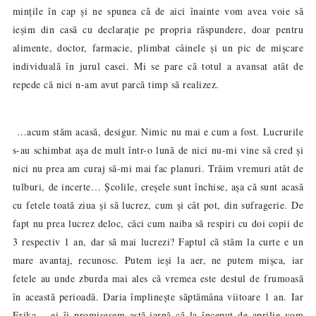
mințile în cap și ne spunea că de aici înainte vom avea voie să
ieșim din casă cu declarație pe propria răspundere, doar pentru
alimente, doctor, farmacie, plimbat câinele și un pic de mișcare
individuală în jurul casei. Mi se pare că totul a avansat atât de
repede că nici n-am avut parcă timp să realizez.
…acum stăm acasă, desigur. Nimic nu mai e cum a fost. Lucrurile
s-au schimbat așa de mult într-o lună de nici nu-mi vine să cred și
nici nu prea am curaj să-mi mai fac planuri. Trăim vremuri atât de
tulburi, de incerte… Școlile, creșele sunt închise, așa că sunt acasă
cu fetele toată ziua și să lucrez, cum și cât pot, din sufragerie. De
fapt nu prea lucrez deloc, căci cum naiba să respiri cu doi copii de
3 respectiv 1 an, dar să mai lucrezi? Faptul că stăm la curte e un
mare avantaj, recunosc. Putem ieși la aer, ne putem mișca, iar
fetele au unde zburda mai ales că vremea este destul de frumoasă
în această perioad
ă
. Daria împlinește săptămâna viitoare 1 an. Iar
Erika… ei îi promisesem astă-iarnă că la început de aprilie vom