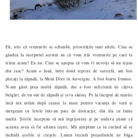
Eh, uite că vremurile se schimbă, prioritățile sunt altele. Cine se
gândea la începutul acestui an că vom trăi vremurile pe care le
trăim acum? Eu nu. Cine se aștepta că vom fi nevoiți să nu ieșim
din case? Acum o lună, între două reprize de varicelă, am fost
plecați la zăpadă, la Mont Dore în Auvergne. A fost foarte frumos.
N-am găsit prea multă zăpadă, dar a fost suficientă de câțiva
bulgări, de un om de zăpadă și ceva săniuș. Pe la început de martie
încă mă uităm după cazare la mare pentru vacanța de vară și
mergeam cu fetele într-un parc de distracție, din ăla cu lume
multă. Știrile începeau să mă îngrijoreze și pe undeva știam că
aceasta avea să fie ultima ieșire. Mă așteptam ca în curând să se
închidă școlile și creșele. Lunea trecută președintele ne băga