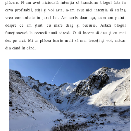
plăcere. N-am avut niciodată intenția să transform blogul ăsta în
ceva profitabil, știți și voi asta, n-am avut nici intenția să strâng
vreo comunitate în jurul lui. Am scris doar așa, cum am putut,
despre ce am știut, cu mare drag și bucurie. Astăzi blogul
funcționează la această nouă adresă. O să încerc să dau și eu mai
des pe aici. Mi-ar plăcea foarte mult să mai treceți și voi, măcar
din când în când.