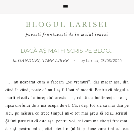
Skip
Skip
Skip
BLOGUL LARISEI
to
to
to
primary
main
primary
povesti franțuzești de la malul loarei
navigation
content
sidebar
DACĂ AȘ MAI FI SCRIS PE BLOG…
In
GANDURI
,
TIMP LIBER
• by Larisa, 23/03/2020
… nu neapărat cum o făceam „pe vremuri”, dar măcar așa, din
când în când, poate că nu l-aș fi lăsat să moară. Pentru că blogul a
murit efectiv la începutul acestui an, odată cu indiferența mea și
lipsa chefului de a mă ocupa de el. Căci deși tot zic să mai dau pe
aici, pe măsură ce trece timpul mi-e tot mai greu să reiau scrisul.
Și îmi pare rău că este așa, pentru voi, cei care mă citeați frecvent,
dar și pentru mine, căci pierd o (altă) pasiune care îmi aducea