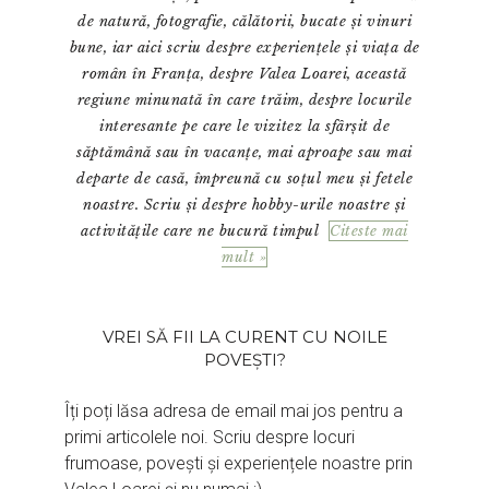
de natură, fotografie, călătorii, bucate și vinuri
bune, iar aici scriu despre experiențele și viața de
român în Franța, despre Valea Loarei, această
regiune minunată în care trăim, despre locurile
interesante pe care le vizitez la sfârșit de
săptămână sau în vacanțe, mai aproape sau mai
departe de casă, împreună cu soțul meu și fetele
noastre. Scriu și despre hobby-urile noastre și
activitățile care ne bucură timpul
Citeste mai
mult »
VREI SĂ FII LA CURENT CU NOILE
POVEȘTI?
Îți poți lăsa adresa de email mai jos pentru a
primi articolele noi. Scriu despre locuri
frumoase, povești și experiențele noastre prin