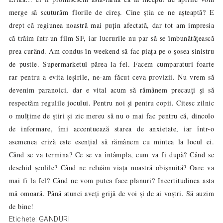
merge să scuturăm florile de cireș. Cine știa ce ne așteaptă? E
drept că regiunea noastră mai puțin afectată, dar tot am impresia
că trăim într-un film SF, iar lucrurile nu par să se îmbunătățească
prea curând. Am condus în weekend să fac piața pe o șosea sinistru
de pustie. Supermarketul părea la fel. Facem cumparaturi foarte
rar pentru a evita ieșirile, ne-am făcut ceva provizii. Nu vrem să
devenim paranoici, dar e vital acum să rămânem precauți și să
respectăm regulile jocului. Pentru noi și pentru copii. Citesc zilnic
o mulțime de știri și zic mereu să nu o mai fac pentru că, dincolo
de informare, îmi accentuează starea de anxietate, iar într-o
asemenea criză este esențial să rămânem cu mintea la locul ei.
Când se va termina? Ce se va întâmpla, cum va fi după? Când se
deschid școlile? Când ne reluăm viața noastră obișnuită? Oare va
mai fi la fel? Când ne vom putea face planuri? Incertitudinea asta
mă omoară. Până atunci aveți grijă de voi și de ai voștri. Să auzim
de bine!
Etichete:
GANDURI