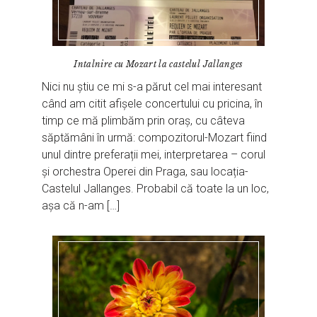
Intalnire cu Mozart la castelul Jallanges
Nici nu știu ce mi s-a părut cel mai interesant
când am citit afișele concertului cu pricina, în
timp ce mă plimbăm prin oraș, cu câteva
săptămâni în urmă: compozitorul-Mozart fiind
unul dintre preferații mei, interpretarea – corul
și orchestra Operei din Praga, sau locația-
Castelul Jallanges. Probabil că toate la un loc,
așa că n-am […]