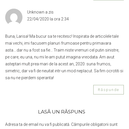
Unknown
a zis
22/04/2020 la ora 2:34
Buna, Larisa! Ma bucur sa te recitesc! Inspirata de articolele tale
mai vechi, imi facusem planuri frumoase pentru primavara
asta….dar nu a fost sa fie… Traim niste vremuri cel putin sinistre,
pe care, eu una, nu mi le-am putut imagina vreodata. Am avut
asteptari mult prea mari de la acest an, 2020: suna frumos,
simetric, dar va fi de neuitat intr-un mod neplacut. Sa fim ocrotiti si
sa nu ne pierdem speranta!
Răspunde
LASĂ UN RĂSPUNS
Adresa ta de email nu va fi publicată.
Câmpurile obligatorii sunt