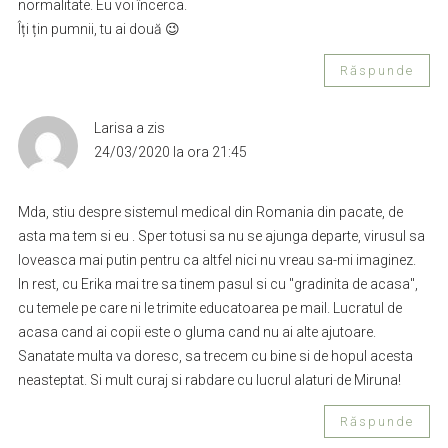
normalitate. Eu voi încerca.
Îți țin pumnii, tu ai două 😉
Răspunde
Larisa
a zis
24/03/2020 la ora 21:45
Mda, stiu despre sistemul medical din Romania din pacate, de
asta ma tem si eu . Sper totusi sa nu se ajunga departe, virusul sa
loveasca mai putin pentru ca altfel nici nu vreau sa-mi imaginez.
In rest, cu Erika mai tre sa tinem pasul si cu "gradinita de acasa",
cu temele pe care ni le trimite educatoarea pe mail. Lucratul de
acasa cand ai copii este o gluma cand nu ai alte ajutoare.
Sanatate multa va doresc, sa trecem cu bine si de hopul acesta
neasteptat. Si mult curaj si rabdare cu lucrul alaturi de Miruna!
Răspunde