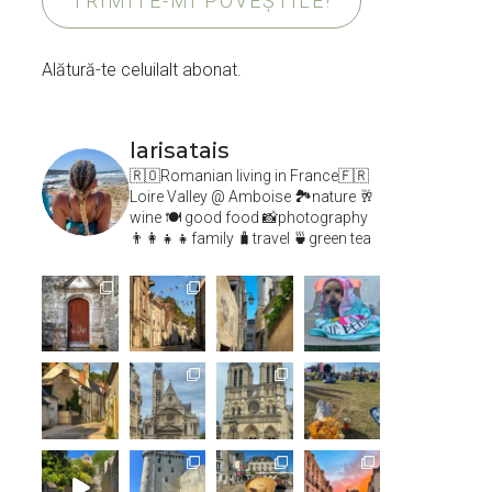
TRIMITE-MI POVEȘTILE!
Alătură-te celuilalt abonat.
larisatais
🇷🇴Romanian living in France🇫🇷
Loire Valley @ Amboise
🏞️nature 🥂
wine 🍽 good food 📸photography
👨‍👩‍👧‍👧family 🧳travel 🍵green tea