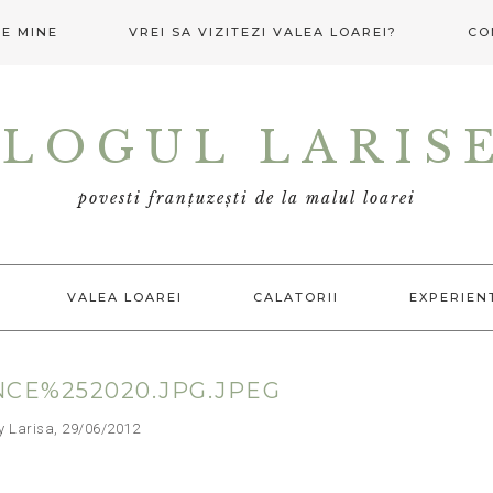
E MINE
VREI SA VIZITEZI VALEA LOAREI?
CO
LOGUL LARIS
povesti franțuzești de la malul loarei
VALEA LOAREI
CALATORII
EXPERIEN
CE%252020.JPG.JPEG
arisa, 29/06/2012