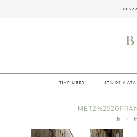
DESPR
Skip
Skip
Skip
to
to
to
B
primary
main
primary
navigation
content
sidebar
TIMP LIBER
STIL DE VIATA
METZ%2520FRAN
In
• by L