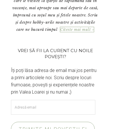
care le vizitez la sfârșit de săptămână sau în
vacanțe, mai aproape sau mai departe de casă,
împreună cu soțul meu și fetele noastre. Scriu
și despre hobby-urile noastre și activitățile
care ne bucură timpul
Citeste mai mult »
VREI SĂ FII LA CURENT CU NOILE
POVEȘTI?
Îți poți lăsa adresa de email mai jos pentru
a primi articolele noi. Scriu despre locuri
frumoase, povești și experiențele noastre
prin Valea Loarei și nu numai ;)
Adresă
email