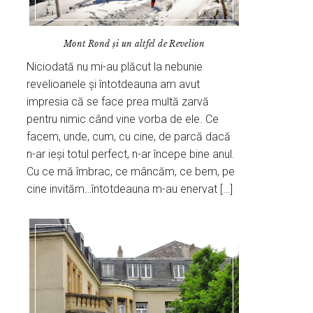
Mont Rond și un altfel de Revelion
Niciodată nu mi-au plăcut la nebunie
revelioanele și întotdeauna am avut
impresia că se face prea multă zarvă
pentru nimic când vine vorba de ele. Ce
facem, unde, cum, cu cine, de parcă dacă
n-ar ieși totul perfect, n-ar începe bine anul.
Cu ce mă îmbrac, ce mâncăm, ce bem, pe
cine invităm…întotdeauna m-au enervat […]