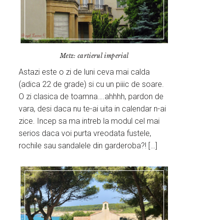
Metz: cartierul imperial
Astazi este o zi de luni ceva mai calda
(adica 22 de grade) si cu un piiic de soare.
O zi clasica de toamna….ahhhh, pardon de
vara, desi daca nu te-ai uita in calendar n-ai
zice. Incep sa ma intreb la modul cel mai
serios daca voi purta vreodata fustele,
rochile sau sandalele din garderoba?! […]