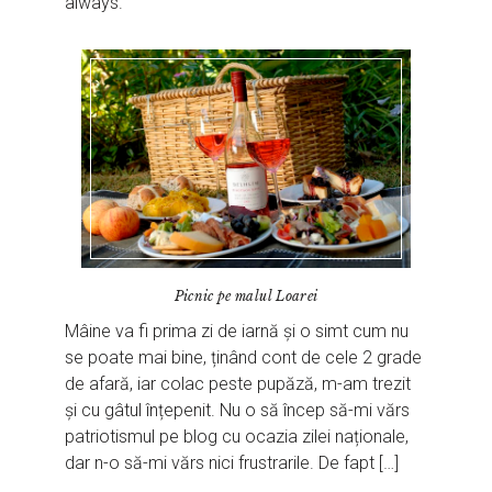
always.
Picnic pe malul Loarei
Mâine va fi prima zi de iarnă și o simt cum nu
se poate mai bine, ținând cont de cele 2 grade
de afară, iar colac peste pupăză, m-am trezit
și cu gâtul înțepenit. Nu o să încep să-mi vărs
patriotismul pe blog cu ocazia zilei naționale,
dar n-o să-mi vărs nici frustrarile. De fapt […]