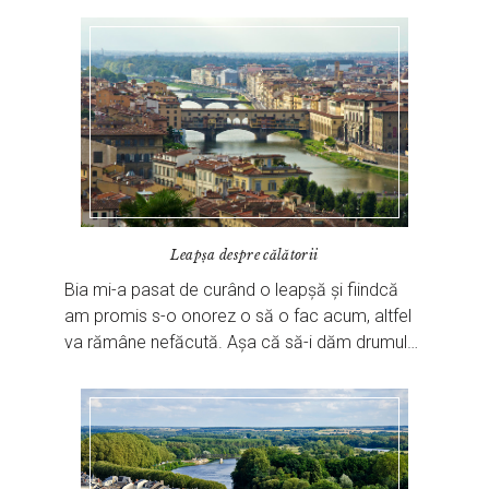
Leapșa despre călătorii
Bia mi-a pasat de curând o leapșă și fiindcă
am promis s-o onorez o să o fac acum, altfel
va rămâne nefăcută. Așa că să-i dăm drumul…