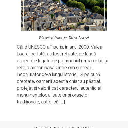
Piatră și lemn pe Valea Loarei
Când UNESCO a înscris, în anul 2000, Valea
Loarei pe listă, au fost reținute, pe lângă
aspectele legate de patrimoniul remarcabil, și
relația armonioasă dintre om și mediul
înconjurător de-a lungul istoriei. Și pe bună
dreptate, oamenii aceștia chiar au păstrat,
protejat și valorificat caracterul autentic al
monumentelor, al satelor și orașelor
tradiționale, astfel că […]
COPYRIGHT © 2025 BLOGUL LARISEI