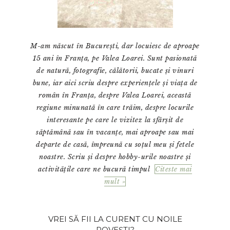
M-am născut în București, dar locuiesc de aproape
15 ani în Franța, pe Valea Loarei. Sunt pasionată
de natură, fotografie, călătorii, bucate și vinuri
bune, iar aici scriu despre experiențele și viața de
român în Franța, despre Valea Loarei, această
regiune minunată în care trăim, despre locurile
interesante pe care le vizitez la sfârșit de
săptămână sau în vacanțe, mai aproape sau mai
departe de casă, împreună cu soțul meu și fetele
noastre. Scriu și despre hobby-urile noastre și
activitățile care ne bucură timpul
Citeste mai
mult »
VREI SĂ FII LA CURENT CU NOILE
POVEȘTI?