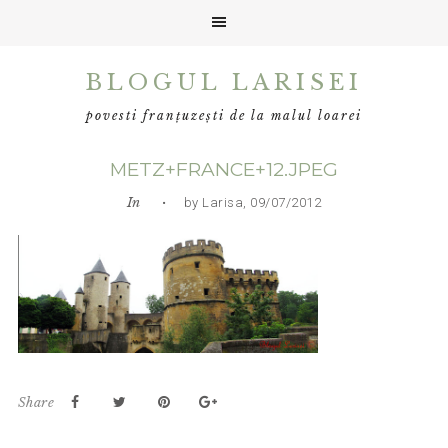
Skip
Skip
Skip
BLOGUL LARISEI
to
to
to
primary
main
primary
povesti franțuzești de la malul loarei
navigation
content
sidebar
METZ+FRANCE+12.JPEG
In
• by Larisa, 09/07/2012
Share