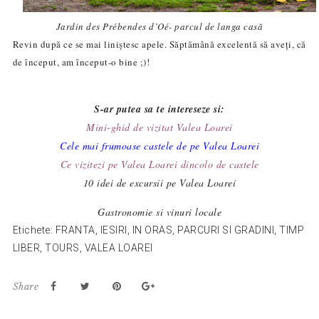
Jardin
des
Prébendes
d’Oé- parcul de langa cas
ă
Revin după ce se mai liniștesc apele. Săptămână excelentă să aveți, că
de
început,
am început-o bine ;)!
S-ar putea sa te intereseze si:
Mini-ghid de vizitat Valea Loarei
Cele mai frumoase castele de pe Valea Loarei
Ce vizitezi pe Valea Loarei dincolo de castele
10 idei de excursii pe Valea Loarei
Gastronomie si vinuri locale
Etichete:
FRANTA
,
IESIRI
,
IN ORAS
,
PARCURI SI GRADINI
,
TIMP
LIBER
,
TOURS
,
VALEA LOAREI
Share