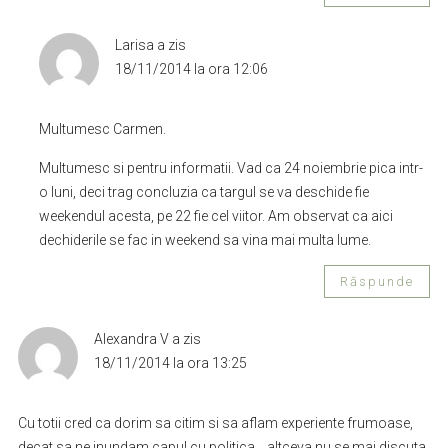
Larisa
a zis
18/11/2014 la ora 12:06
Multumesc Carmen.
Multumesc si pentru informatii. Vad ca 24 noiembrie pica intr-
o luni, deci trag concluzia ca targul se va deschide fie
weekendul acesta, pe 22 fie cel viitor. Am observat ca aici
dechiderile se fac in weekend sa vina mai multa lume.
Răspunde
Alexandra V
a zis
18/11/2014 la ora 13:25
Cu totii cred ca dorim sa citim si sa aflam experiente frumoase,
decat sa ne inundam capul cu politica… altceva nu se mai discuta