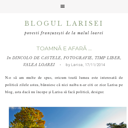
Skip
Skip
Skip
BLOGUL LARISEI
to
to
to
primary
main
primary
povesti franțuzești de la malul loarei
navigation
content
sidebar
TOAMNĂ E AFARĂ …
In
DINCOLO DE CASTELE
,
FOTOGRAFIE
,
TIMP LIBER
,
VALEA LOAREI
• by Larisa, 17/11/2014
N-o să am multe de spus, oricum toată lumea este interesată de
politică
zilele astea
, bănuiesc că nici naiba n-ar citi ce zice Larisa pe
blog, asta dacă nu începe și Larisa să facă politică, desigur.