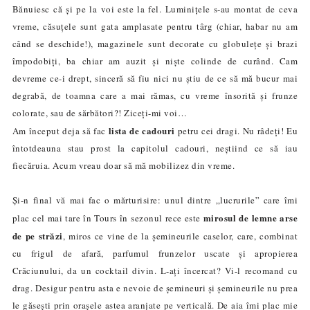
Bănuiesc că și pe la voi este la fel. Luminițele s-au montat de ceva
vreme, căsuțele sunt gata amplasate pentru târg (chiar, habar nu am
când se deschide!), magazinele sunt decorate cu globulețe și brazi
împodobiți, ba chiar am auzit și niște colinde de curând. Cam
devreme ce-i drept, sinceră să fiu nici nu știu de ce să mă bucur mai
degrabă, de toamna care a mai rămas, cu vreme însorită și frunze
colorate, sau de sărbători?! Ziceți-mi voi…
lista de cadouri
Am început deja să fac
petru cei dragi. Nu râdeți! Eu
întotdeauna stau prost la capitolul cadouri, neștiind ce să iau
fiecăruia. Acum vreau doar să mă mobilizez din vreme.
Și-n final vă mai fac o mărturisire: unul dintre „lucrurile” care îmi
mirosul de lemne arse
plac cel mai tare
în Tours
în sezonul rece este
de pe străzi
, miros ce vine de la șemineurile caselor, care, combinat
cu frigul de afară, parfumul frunzelor uscate și apropierea
Crăciunului, da un cocktail divin. L-ați încercat? Vi-l recomand cu
drag. Desigur pentru asta e nevoie de șemineuri și
șemineurile
nu prea
le găsești prin orașele astea aranjate pe verticală. De aia îmi plac mie