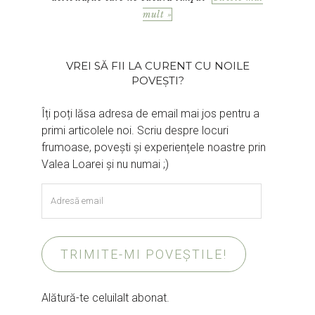
mult »
VREI SĂ FII LA CURENT CU NOILE
POVEȘTI?
Îți poți lăsa adresa de email mai jos pentru a
primi articolele noi. Scriu despre locuri
frumoase, povești și experiențele noastre prin
Valea Loarei și nu numai ;)
Adresă
email
TRIMITE-MI POVEȘTILE!
Alătură-te celuilalt abonat.