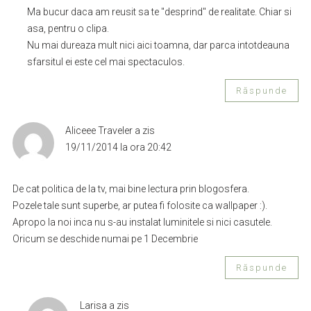
Ma bucur daca am reusit sa te "desprind" de realitate. Chiar si
asa, pentru o clipa.
Nu mai dureaza mult nici aici toamna, dar parca intotdeauna
sfarsitul ei este cel mai spectaculos.
Răspunde
Aliceee Traveler
a zis
19/11/2014 la ora 20:42
De cat politica de la tv, mai bine lectura prin blogosfera.
Pozele tale sunt superbe, ar putea fi folosite ca wallpaper :).
Apropo la noi inca nu s-au instalat luminitele si nici casutele.
Oricum se deschide numai pe 1 Decembrie
Răspunde
Larisa
a zis