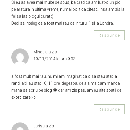
Si eu as avea mai multe de spus, ba cred ca am luat-o un pic
pe aratura in ultima vreme, numai politica citesc, insa am zis la
fel sa las blogul curat :).
Deci sa inteleg ca a fost mai rau ca in turul 1 si la Londra.
Răspunde
Mihaela
a zis
19/11/2014 la ora 9:03
a fost mult mai rau. nu mi am imaginat ca o sa stau atat la
rand. altii au stat 10, 11 ore, degeaba. de aia ma cam manca
mana sa scriu pe blog 😀 dar am zis pas, am eu alte spatii de
exorcizare :-p
Răspunde
Larisa
a zis