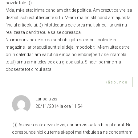
pozele tale. :))
Mda, mi-a stat inima cand am citit de politica. Am crezut ca vrei sa
dezbati subiectul fierbinte si tu. M-am mai linistit cand am ajuns la
finalul articolului. :)) Intotdeauna ce e prea mult strica. Iar unii nu
realizeaza cand trebuie sa se opreasca.
Nu imi convine deloc ca sunt obligata sa ascult colinde in
magazine. Iar bradutii sunt si ei deja impodobiti. M-am uitat de trei
ori in calendar, am vazut ca e inca noiembrie(pe 17 se intampla
totul) si nu am inteles ce e cu graba asta. Sincer, pe mine ma
oboseste tot circul asta.
Răspunde
Larisa
a zis
20/11/2014 la ora 11:54
:))) As avea cate ceva de zis, dar am zis sa las blogul curat. Nu
corespunde nici cu tema si-apoi mai trebuie sa ne concentram