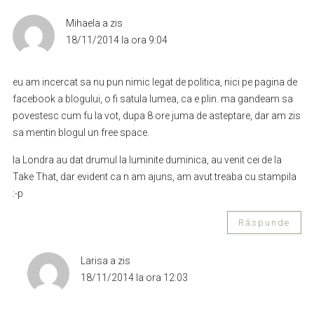
Mihaela
a zis
18/11/2014 la ora 9:04
eu am incercat sa nu pun nimic legat de politica, nici pe pagina de
facebook a blogului, o fi satula lumea, ca e plin. ma gandeam sa
povestesc cum fu la vot, dupa 8 ore juma de asteptare, dar am zis
sa mentin blogul un free space.
la Londra au dat drumul la luminite duminica, au venit cei de la
Take That, dar evident ca n am ajuns, am avut treaba cu stampila
:-p
Răspunde
Larisa
a zis
18/11/2014 la ora 12:03