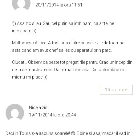
20/11/2014 la ora 11:51
:)) Asa zic si eu. Sau cel putin sa imbinam, ca altfel ne
intoxicam :))
Multumesc Alicee. A fost una dintre putinele zile de toamna
asta cand am avut chef sa ies cu aparatul prin parc.
Ciudat… Observ ca peste tot pregatirile pentru Craciun incep din
ce in ce mai devreme. Dar e mai bine asa. Din octombrie nici
mie nu-mi place :))
Răspunde
Nice
a zis
19/11/2014 la ora 20:44
Deci in Tours s-a ascuns soarele! 😛 E bine si asa, macar il vad in