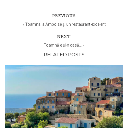
Reader
PREVIOUS
Interactions
«
Toamna la Amboise și un restaurant excelent
NEXT
Toamnă e și-n casă…
»
RELATED POSTS