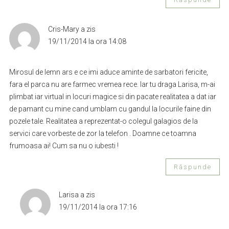
Cris-Mary
a zis
19/11/2014 la ora 14:08
Mirosul de lemn ars e ce imi aduce aminte de sarbatori fericite,
fara el parca nu are farmec vremea rece. Iar tu draga Larisa, m-ai
plimbat iar virtual in locuri magice si din pacate realitatea a dat iar
de pamant cu mine cand umblam cu gandul la locurile faine din
pozele tale. Realitatea a reprezentat-o colegul galagios de la
servici care vorbeste de zor la telefon . Doamne ce toamna
frumoasa ai! Cum sa nu o iubesti !
Răspunde
Larisa
a zis
19/11/2014 la ora 17:16