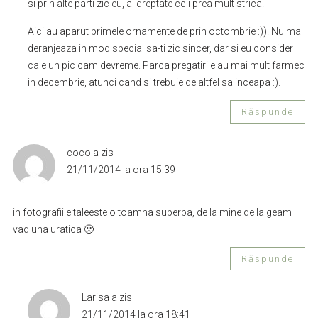
si prin alte parti zic eu, ai dreptate ce-i prea mult strica.
Aici au aparut primele ornamente de prin octombrie :)). Nu ma
deranjeaza in mod special sa-ti zic sincer, dar si eu consider
ca e un pic cam devreme. Parca pregatirile au mai mult farmec
in decembrie, atunci cand si trebuie de altfel sa inceapa :).
Răspunde
coco
a zis
21/11/2014 la ora 15:39
in fotografiile taleeste o toamna superba, de la mine de la geam
vad una uratica 🙁
Răspunde
Larisa
a zis
21/11/2014 la ora 18:41