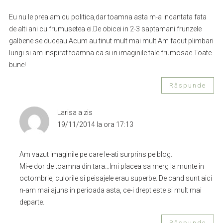
Eu nu le prea am cu politica,dar toamna asta m-a incantata fata
de alti ani cu frumusetea ei.De obicei in 2-3 saptamani frunzele
galbene se duceau.Acum au tinut mult mai mult.Am facut plimbari
lungi si am inspirat toamna ca si in imaginile tale frumosae.Toate
bune!
Răspunde
Larisa
a zis
19/11/2014 la ora 17:13
Am vazut imaginile pe care le-ati surprins pe blog.
Mi-e dor de toamna din tara…Imi placea sa merg la munte in
octombrie, culorile si peisajele erau superbe. De cand sunt aici
n-am mai ajuns in perioada asta, ce-i drept este si mult mai
departe.
Răspunde