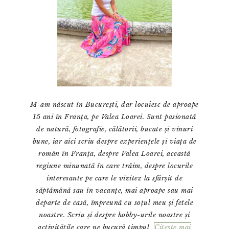
M-am născut în București, dar locuiesc de aproape
15 ani în Franța, pe Valea Loarei. Sunt pasionată
de natură, fotografie, călătorii, bucate și vinuri
bune, iar aici scriu despre experiențele și viața de
român în Franța, despre Valea Loarei, această
regiune minunată în care trăim, despre locurile
interesante pe care le vizitez la sfârșit de
săptămână sau în vacanțe, mai aproape sau mai
departe de casă, împreună cu soțul meu și fetele
noastre. Scriu și despre hobby-urile noastre și
activitățile care ne bucură timpul
Citeste mai