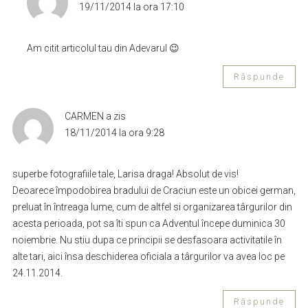
19/11/2014 la ora 17:10
Am citit articolul tau din Adevarul 😉
Răspunde
CARMEN
a zis
18/11/2014 la ora 9:28
superbe fotografiile tale, Larisa draga! Absolut de vis!
Deoarece împodobirea bradului de Craciun este un obicei german,
preluat în întreaga lume, cum de altfel si organizarea târgurilor din
acesta perioada, pot sa îti spun ca Adventul începe duminica 30
noiembrie. Nu stiu dupa ce principii se desfasoara activitatile în
alte tari, aici însa deschiderea oficiala a târgurilor va avea loc pe
24.11.2014.
Răspunde