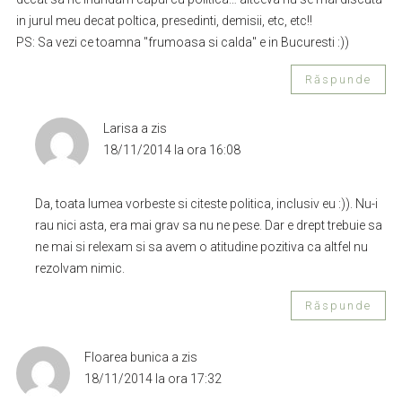
in jurul meu decat poltica, presedinti, demisii, etc, etc!!
PS: Sa vezi ce toamna "frumoasa si calda" e in Bucuresti :))
Răspunde
Larisa
a zis
18/11/2014 la ora 16:08
Da, toata lumea vorbeste si citeste politica, inclusiv eu :)). Nu-i
rau nici asta, era mai grav sa nu ne pese. Dar e drept trebuie sa
ne mai si relexam si sa avem o atitudine pozitiva ca altfel nu
rezolvam nimic.
Răspunde
Floarea bunica
a zis
18/11/2014 la ora 17:32