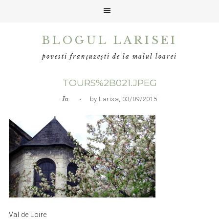
Skip
Skip
Skip
BLOGUL LARISEI
to
to
to
primary
main
primary
povesti franțuzești de la malul loarei
navigation
content
sidebar
TOURS%2B021.JPEG
In
• by Larisa, 03/09/2015
Val de Loire