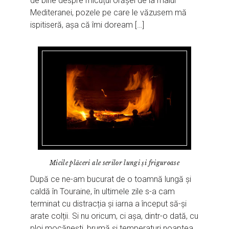
de bine despre micuțul orășel de la malul
Mediteranei, pozele pe care le văzusem mă
ispitiseră, așa că îmi doream […]
Micile plăceri ale serilor lungi și friguroase
După ce ne-am bucurat de o toamnă lungă și
caldă în Touraine, în ultimele zile s-a cam
terminat cu distracția și iarna a început să-și
arate colții. Si nu oricum, ci așa, dintr-o dată, cu
ploi mocănești, brumă și temperaturi noaptea