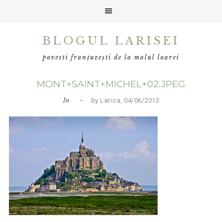
Skip
Skip
Skip
BLOGUL LARISEI
to
to
to
primary
main
primary
povesti franțuzești de la malul loarei
navigation
content
sidebar
MONT+SAINT+MICHEL+02.JPEG
In
• by Larisa, 04/06/2013