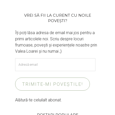
VREI SĂ FII LA CURENT CU NOILE
POVEȘTI?
Îți poți lăsa adresa de email mai jos pentru a
primi articolele noi. Scriu despre locuri
frumoase, povești și experiențele noastre prin
Valea Loarei și nu numai ;)
Adresă
email
TRIMITE-MI POVEȘTILE!
Alătură-te celuilalt abonat.
POSTARI POPULARE