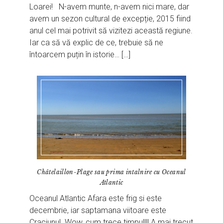
Loarei! N-avem munte, n-avem nici mare, dar
avem un sezon cultural de excepție, 2015 fiind
anul cel mai potrivit să vizitezi această regiune.
Iar ca să vă explic de ce, trebuie să ne
întoarcem puțin în istorie… […]
Châtelaillon-Plage sau prima intalnire cu Oceanul
Atlantic
Oceanul Atlantic Afara este frig si este
decembrie, iar saptamana viitoare este
Craciunul. Wow, cum trece timpul!!! A mai trecut