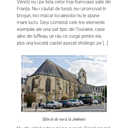
Véretz nu-i pe lista celor mai frumoase sate din
Franța. Nu-i căutat de turiști, nu-i promovat în
broșuri, nici măcar localnicilor nu le spune
mare lucru. Deși combină cele trei elemente
esențiale ale unui sat tipic din Touraine, case
albe din tuffeau, un râu ce curge printre ele,
plus una bucată castel așezat strategic pe […]
Sfârșit de vară la Amboise