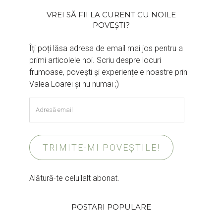
VREI SĂ FII LA CURENT CU NOILE
POVEȘTI?
Îți poți lăsa adresa de email mai jos pentru a
primi articolele noi. Scriu despre locuri
frumoase, povești și experiențele noastre prin
Valea Loarei și nu numai ;)
Adresă
email
TRIMITE-MI POVEȘTILE!
Alătură-te celuilalt abonat.
POSTARI POPULARE