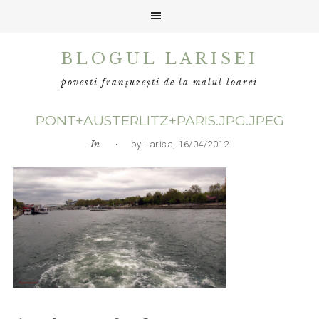
Skip
Skip
Skip
BLOGUL LARISEI
to
to
to
primary
main
primary
povesti franțuzești de la malul loarei
navigation
content
sidebar
PONT+AUSTERLITZ+PARIS.JPG.JPEG
In
• by Larisa, 16/04/2012