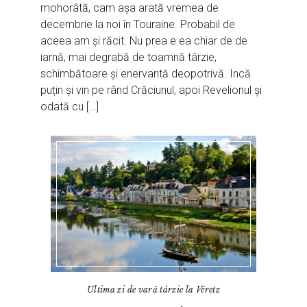
mohorâtă, cam așa arată vremea de
decembrie la noi în Touraine. Probabil de
aceea am și răcit. Nu prea e ea chiar de de
iarnă, mai degrabă de toamnă târzie,
schimbătoare și enervantă deopotrivă. Incă
puțin și vin pe rând Crăciunul, apoi Revelionul și
odată cu […]
Ultima zi de vară târzie la Véretz