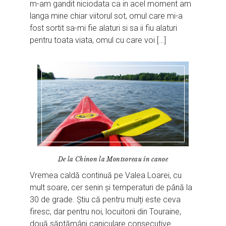
m-am gandit niciodata ca in acel moment am
langa mine chiar viitorul sot, omul care mi-a
fost sortit sa-mi fie alaturi si sa ii fiu alaturi
pentru toata viata, omul cu care voi […]
De la Chinon la Montsoreau în canoe
Vremea caldă continuă pe Valea Loarei, cu
mult soare, cer senin și temperaturi de până la
30 de grade. Știu că pentru mulți este ceva
firesc, dar pentru noi, locuitorii din Touraine,
două săptămâni caniculare consecutive