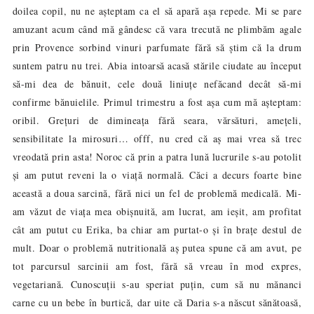
doilea copil, nu ne așteptam ca el să apară așa repede. Mi se pare
amuzant acum când mă gândesc că vara trecută ne plimbăm agale
prin Provence sorbind vinuri parfumate fără să știm că la drum
suntem patru nu trei. Abia intoarsă acasă stările ciudate au început
să-mi dea de bănuit, cele două liniuțe nefăcand decât să-mi
confirme bănuielile. Primul trimestru a fost așa cum mă așteptam:
oribil. Grețuri de dimineața fără seara, vărsături, amețeli,
sensibilitate la mirosuri… offf, nu cred că aș mai vrea să trec
vreodată prin asta! Noroc că prin a patra lună lucrurile s-au potolit
și am putut reveni la o viață normală. Căci a decurs foarte bine
această a doua sarcină, fără nici un fel de problemă medicală. Mi-
am văzut de viața mea obișnuită, am lucrat, am ieșit, am profitat
cât am putut cu Erika, ba chiar am purtat-o și în brațe destul de
mult. Doar o problemă nutritională aș putea spune că am avut, pe
tot parcursul sarcinii am fost, fără să vreau în mod expres,
vegetariană. Cunoscuții s-au speriat puțin, cum să nu mănanci
carne cu un bebe în burtică, dar uite că Daria s-a născut sănătoasă,