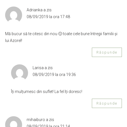
Adrianka
a zis
08/09/2019 la ora 17:48
Mă bucur să te citesc din nou 🙂 toate cele bune întregii familii și
lui Azorel!
Răspunde
Larisa
a zis
08/09/2019 la ora 19:36
Îți mulțumesc din suflet! La fel îți doresc!
Răspunde
mihaiburo
a zis
08/09/2019 la ora 21:14