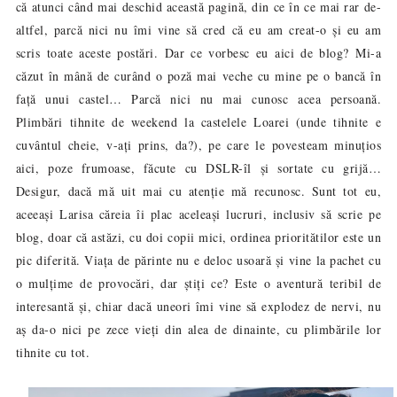
că atunci când mai deschid această pagină, din ce în ce mai rar de-
altfel, parcă nici nu îmi vine să cred că eu am creat-o și eu am
scris toate aceste postări. Dar ce vorbesc eu aici de blog? Mi-a
căzut în mână de curând o poză mai veche cu mine pe o bancă în
față unui castel… Parcă nici nu mai cunosc acea persoană.
Plimbări tihnite de weekend la castelele Loarei (unde tihnite e
cuvântul cheie, v-ați prins, da?), pe care le povesteam minuțios
aici, poze frumoase, făcute cu DSLR-îl și sortate cu grijă…
Desigur, dacă mă uit mai cu atenție mă recunosc. Sunt tot eu,
aceeași Larisa căreia îi plac aceleași lucruri, inclusiv să scrie pe
blog, doar că astăzi, cu doi copii mici, ordinea prioritătilor este un
pic diferită. Viața de părinte nu e deloc usoară și vine la pachet cu
o mulțime de provocări, dar știți ce? Este o aventură teribil de
interesantă și, chiar dacă uneori îmi vine să explodez de nervi, nu
aș da-o nici pe zece vieți din alea de dinainte, cu plimbările lor
tihnite cu tot.