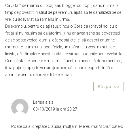
Ca „sfat” de mamă cu blog sau blogger cu copil, când nu mai e
timp de povestit în stilul de pe vremuri, ajută să te canalizezi pe ce
vrei cu adevărat să rămână în urmă.
De exemplu, pentru că ați reușit încă o Corsica (bravo! noi cu o
fetiță și nu reușim să călătorim…), nu ar avea sens să povestești
ce se poate vedea, cum și cât costă etc. ci să descrii anumite
momente, cum s-au jucat fetele, un asfințit cu zece minute de
liniște, o întâmplare neașteptată, nervii sau bucuriile sau revelațiile.
Genul ăsta de scriere e mult mai fluent, nu necesită documentare,
îți ia puțin timp și te vei simți și bine că ai pus deoparte încă o
amintire pentru când vor fi fetele mari.
Răspunde
Larisa
a zis
03/10/2019 la ora 20:27
Poate ca ai dreptate Claudia, mulțam! Mereu mai “scriu” câte-o