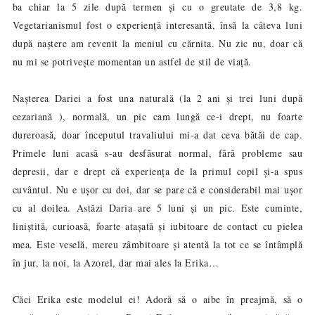
ba chiar la 5 zile după termen și cu o greutate de 3,8 kg.
Vegetarianismul fost o experiență interesantă, însă la câteva luni
după naștere am revenit la meniul cu cărnita. Nu zic nu, doar că
nu mi se potrivește momentan un astfel de stil de viață.
Nașterea Dariei a fost una naturală (la 2 ani și trei luni după
cezariană ), normală, un pic cam lungă ce-i drept, nu foarte
dureroasă, doar începutul travaliului mi-a dat ceva bătăi de cap.
Primele luni acasă s-au desfăsurat normal, fără probleme sau
depresii, dar e drept că experiența de la primul copil și-a spus
cuvântul. Nu e ușor cu doi, dar se pare că e considerabil mai ușor
cu al doilea. Astăzi Daria are 5 luni și un pic. Este cuminte,
liniștită, curioasă, foarte atașată și iubitoare de contact cu pielea
mea. Este veselă, mereu zâmbitoare și atentă la tot ce se întâmplă
în jur, la noi, la Azorel, dar mai ales la Erika…
Căci Erika este modelul ei! Adoră să o aibe în preajmă, să o