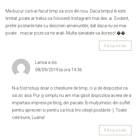
Ma bucur ca ti-ai facut timp sa scrii din nou. Daca timpul iti este
limitat ,poate ar trebui sa folosesti Instagram mai des ☺. Evident,
prefer postarile tale cu descrieri amanuntite, dat daca nu se mai
poate …macar poze sa ne arati. Multa sanatate va doresc! ��
Răspunde
Larisa
a zis
08/09/2019 la ora 19:36
N-a fost totuși doar o chestiune de timp, ci și de dispoziție ca
sa zic asa. Pur și simplu nu am mai găsit dispoziția aceea de a
impartasi impresii pe blog, din pacate. Îți mulțumesc din suflet
pentru aprecieri si pentru ca încă îmi citești postările :). Toate
cele bune, Luana!
Răspunde