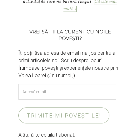
activitățile care ne bucură timpul
Citeste mai
mult »
VREI SĂ FII LA CURENT CU NOILE
POVEȘTI?
Îți poți lăsa adresa de email mai jos pentru a
primi articolele noi. Scriu despre locuri
frumoase, povești și experiențele noastre prin
Valea Loarei și nu numai ;)
Adresă
email
TRIMITE-MI POVEȘTILE!
Alătură-te celuilalt abonat.