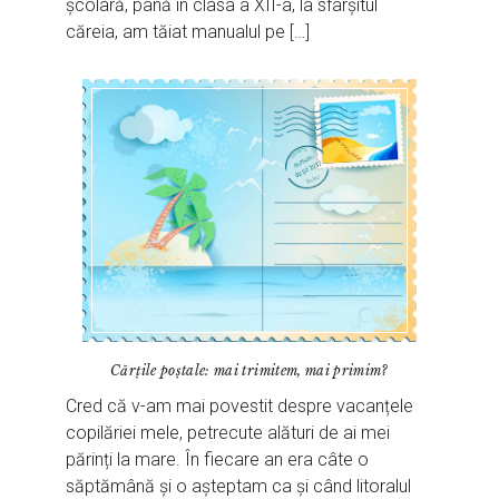
școlară, până în clasa a XII-a, la sfârșitul
căreia, am tăiat manualul pe […]
Cărțile poștale: mai trimitem, mai primim?
Cred că v-am mai povestit despre vacanțele
copilăriei mele, petrecute alături de ai mei
părinți la mare. În fiecare an era câte o
săptămână și o așteptam ca și când litoralul