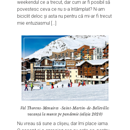
weekendul ce a trecut, dar cum ar fi posibil să
povestesc ceva ce nu s-a întâmplat? N-am
biciclit deloc și asta nu pentru că mi-ar fi trecut
mie entuziasmul […]
Val Thorens-Menuires -Saint-Martin-de-Belleville:
vacanță la munte pe pandemie (ediția 2020)
Nu vreau să sune a clișeu, dar îmi place iarna.