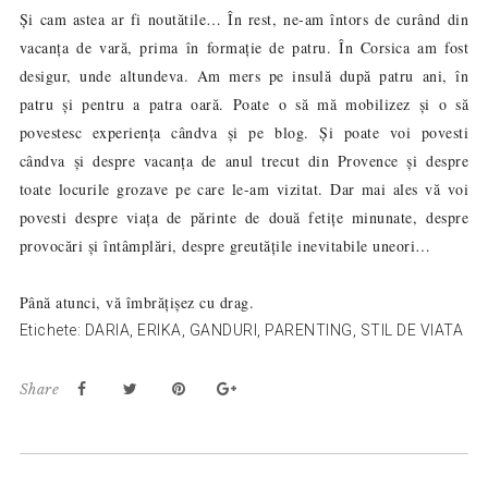
Și cam astea ar fi noutătile… În rest, ne-am întors de curând din
vacanța de vară, prima în formație de patru. În Corsica am fost
desigur, unde altundeva. Am mers pe insulă după patru ani, în
patru și pentru a patra oară. Poate o să mă mobilizez și o să
povestesc experiența cândva și pe blog. Și poate voi povesti
cândva și despre vacanța de anul trecut din Provence și despre
toate locurile grozave pe care le-am vizitat. Dar mai ales vă voi
povesti despre viața de părinte de două fetițe minunate, despre
provocări și întâmplări, despre greutățile inevitabile uneori…
Până atunci, vă îmbrățișez cu drag.
Etichete:
DARIA
,
ERIKA
,
GANDURI
,
PARENTING
,
STIL DE VIATA
Share