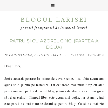
Skip
Skip
Skip
BLOGUL LARISEI
to
to
to
primary
main
primary
povesti franțuzești de la malul loarei
navigation
content
sidebar
PATRU ȘI CU AZOREL CINCI (PARTEA A
DOUA)
In
PARINTEALA
,
STIL DE VIATA
• by Larisa, 08/09/2019
Dragii mei,
Scriu această postare în minte de ceva vreme, însă abia acum am
ajuns să o și pun pe tastatură. Cu cât trece mai mult timp cu atât
parcă mă indepărtez de acest blog și îmi este din ce în ce mai greu
să reiau scrisul. Timpul liber este acum mai puțin, iar atunci când
este parcă nu mai rămane destul și pentru blog. Ca să nu mai zic