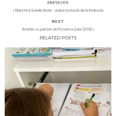
Reader
PREVIOUS
Interactions
«
Marché à la belle étoile – piața nocturnă de la Amboise
NEXT
Amintiri cu parfum de Provence (Iulie 2018)
»
RELATED POSTS