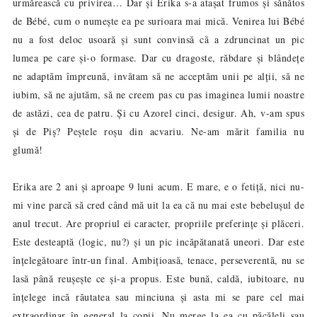
urmărească cu privirea… Dar și Erika s-a atașat frumos și sănătos
de Bébé, cum o numește ea pe surioara mai mică. Venirea lui Bébé
nu a fost deloc usoară și sunt convinsă că a zdruncinat un pic
lumea pe care și-o formase. Dar cu dragoste, răbdare și blândețe
ne adaptăm împreună, invătam să ne acceptăm unii pe alții, să ne
iubim, să ne ajutăm, să ne creem pas cu pas imaginea lumii noastre
de astăzi, cea de patru. Și cu Azorel cinci, desigur. Ah, v-am spus
și de Piș? Peștele roșu din acvariu. Ne-am mărit familia nu
glumă!
Erika are 2 ani și aproape 9 luni acum. E mare, e o fetiță, nici nu-
mi vine parcă să cred când mă uit la ea că nu mai este bebelușul de
anul trecut. Are propriul ei caracter, propriile preferințe și plăceri.
Este desteaptă (logic, nu?) și un pic incăpătanată uneori. Dar este
înțelegătoare într-un final. Ambițioasă, tenace, perseverentă, nu se
lasă până reușește ce și-a propus. Este bună, caldă, iubitoare, nu
înțelege incă răutatea sau minciuna și asta mi se pare cel mai
extraordinar în general la copii. Nu merge la ea cu păcăleli sau