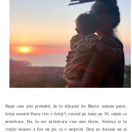
După cum știți probabil, de la sfârșitul lui Martie suntem patru,
fetița noastră Daria (tot o fetiță!) venind pe lume pe 30, odată cu
primăvara. Da, la noi primăvara vine mai târziu. Venirea ei în
viețile noastre a fost un pic ca o surpriză. Deși ne doream un al