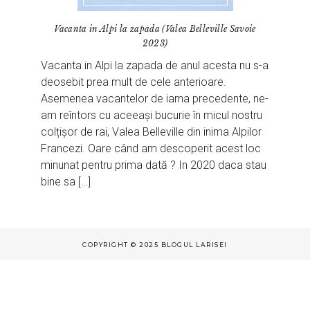
Vacanta in Alpi la zapada (Valea Belleville Savoie
2023)
Vacanta in Alpi la zapada de anul acesta nu s-a
deosebit prea mult de cele anterioare.
Asemenea vacantelor de iarna precedente, ne-
am reîntors cu aceeași bucurie în micul nostru
colțișor de rai, Valea Belleville din inima Alpilor
Francezi. Oare când am descoperit acest loc
minunat pentru prima dată ? In 2020 daca stau
bine sa […]
COPYRIGHT © 2025 BLOGUL LARISEI