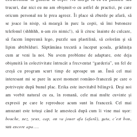
trucuri, dar nici eu nu am obișnuit-o cu astfel de practici, pe care
oricum personal nu le prea agreez. Îi place să zburde pe afară, să
se joace în nisip, să meargă în parc la copii, să îmi butoneze
telefonul (shhhhh, n-am zis nimic!), să îi citesc înainte de culcare,
să facem împreună lego, puzzle sau plastilină, să colorăm și să
lipim abtibilduri. Săptămâna trecută a început școala, grădinița
cum ar veni la noi. Nu avem probleme de adaptare, este deja
obișnuită în colectivitate întrucât a frecventat “garderia”, un fel de
creșă cu program scurt timp de aproape un an. Însă cel mai
interesant mi se pare în acest moment româno-franceză pe care o
potrivește după bunul plac. Erika este inevitabil bilingvă. Deși noi
am vorbit natural cu ea, în romană, cele mai multe cuvinte și
expresii pe care le reproduce acum sunt în franceză. Cel mai
amuzant este totuși când le amestecă după cum îi vine mai ușor:
bouche, nez, yeux, cap,
on va jouer afa (afară)
,
gata, c’est bon
,
sau
encore apa
….