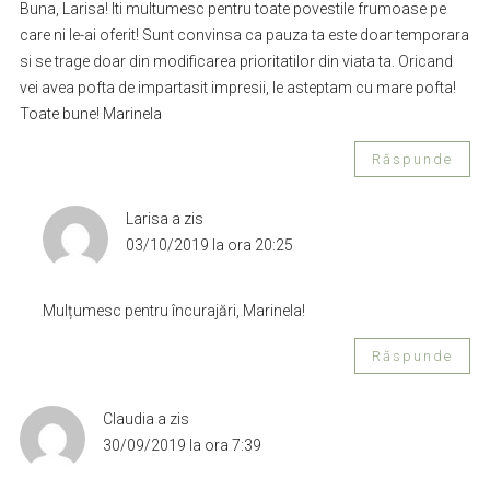
Buna, Larisa! Iti multumesc pentru toate povestile frumoase pe
care ni le-ai oferit! Sunt convinsa ca pauza ta este doar temporara
si se trage doar din modificarea prioritatilor din viata ta. Oricand
vei avea pofta de impartasit impresii, le asteptam cu mare pofta!
Toate bune! Marinela
Răspunde
Larisa
a zis
03/10/2019 la ora 20:25
Mulțumesc pentru încurajări, Marinela!
Răspunde
Claudia
a zis
30/09/2019 la ora 7:39