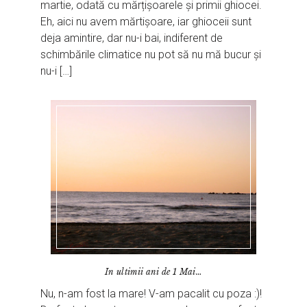
martie, odată cu mărțișoarele și primii ghiocei.
Eh, aici nu avem mărtișoare, iar ghioceii sunt
deja amintire, dar nu-i bai, indiferent de
schimbările climatice nu pot să nu mă bucur și
nu-i […]
In ultimii ani de 1 Mai…
Nu, n-am fost la mare! V-am pacalit cu poza :)!