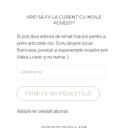
VREI SĂ FII LA CURENT CU NOILE
POVEȘTI?
Îți poți lăsa adresa de email mai jos pentru a
primi articolele noi. Scriu despre locuri
frumoase, povești și experiențele noastre prin
Valea Loarei și nu numai ;)
Adresă
email
TRIMITE-MI POVEȘTILE!
Alătură-te celuilalt abonat.
POSTARI POPULARE