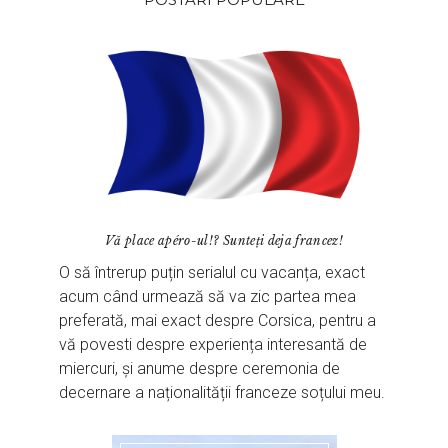
Vă place apéro-ul!? Sunteți deja francez!
O să întrerup puțin serialul cu vacanța, exact
acum când urmează să va zic partea mea
preferată, mai exact despre Corsica, pentru a
vă povesti despre experiența interesantă de
miercuri, și anume despre ceremonia de
decernare a naționalității franceze soțului meu.