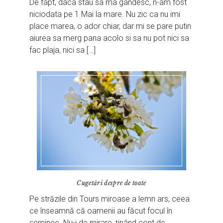
De fapt, daca stau sa ma gandesc, n-am fost
niciodata pe 1 Mai la mare. Nu zic ca nu imi
place marea, o ador chiar, dar mi se pare putin
aiurea sa merg pana acolo si sa nu pot nici sa
fac plaja, nici sa […]
Cugetări despre de toate
Pe străzile din Tours miroase a lemn ars, ceea
ce înseamnă că oamenii au făcut focul în
șeminee. Nu-i de mirare, ținând cont de