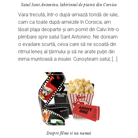
Satul Sant Antonino, labirintul de piatră din Corsica
Vara trecută, într-o după-amiază toridă de iulie,
cam ca toate după-amiezile în Corsica, am
lăsat plaja deoparte și am pornit din Calvi într-o
plimbare spre satul Sant Antonino. Ne doream
o evadare scurtă, ceva care să ne scoată din
ritmul leneș al țărmului și să ne arate puțin din
inima muntoasă a insulei. Cunoșteam satul, […]
Despre filme si nu numai