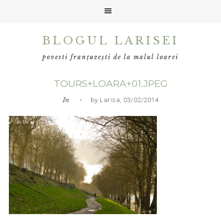
Skip
Skip
Skip
BLOGUL LARISEI
to
to
to
primary
main
primary
povesti franțuzești de la malul loarei
navigation
content
sidebar
TOURS+LOARA+01.JPEG
In
• by Larisa, 03/02/2014