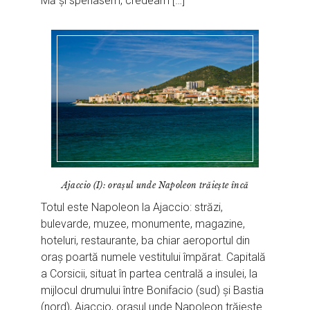
Mă și speriasem, credeam […]
Ajaccio (I): orașul unde Napoleon trăiește încă
Totul este Napoleon la Ajaccio: străzi,
bulevarde, muzee, monumente, magazine,
hoteluri, restaurante, ba chiar aeroportul din
oraș poartă numele vestitului împărat. Capitală
a Corsicii, situat în partea centrală a insulei, la
mijlocul drumului între Bonifacio (sud) și Bastia
(nord), Ajaccio, orașul unde Napoleon trăiește