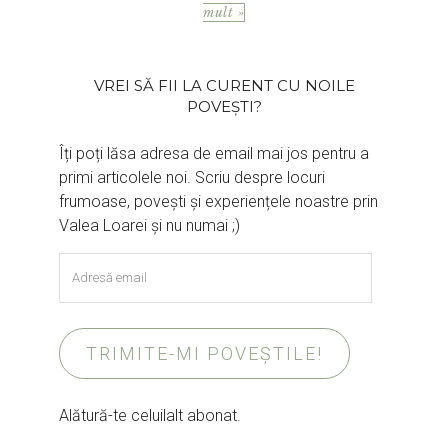
mult »
VREI SĂ FII LA CURENT CU NOILE
POVEȘTI?
Îți poți lăsa adresa de email mai jos pentru a
primi articolele noi. Scriu despre locuri
frumoase, povești și experiențele noastre prin
Valea Loarei și nu numai ;)
Adresă
email
TRIMITE-MI POVEȘTILE!
Alătură-te celuilalt abonat.