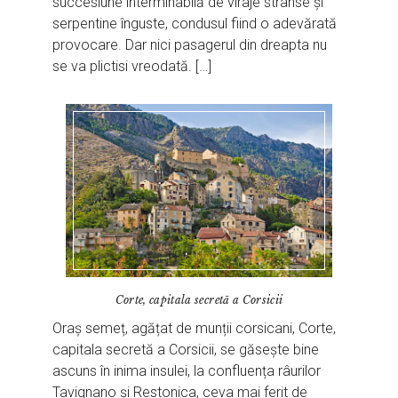
succesiune interminabilă de viraje strânse și
serpentine înguste, condusul fiind o adevărată
provocare. Dar nici pasagerul din dreapta nu
se va plictisi vreodată. […]
Corte, capitala secretă a Corsicii
Oraș semeț, agățat de munții corsicani, Corte,
capitala secretă a Corsicii, se găsește bine
ascuns în inima insulei, la confluența râurilor
Tavignano și Restonica, ceva mai ferit de