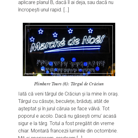
aplicare planul B, dacă îl ai deja, sau dacă nu
încropești unul rapid. […]
Plimbare Tours (6): Târgul de Crăciun
Iată că veni târgul de Crăciun și la mine în oraș.
Târgul cu căsuțe, beculețe, brăduți, atât de
așteptat și în jurul căruia se face vâlvă. Tot
poporul e acolo. Dacă nu găsești omu’ acasă
sigur e la târg. Totul a fost pregătit din vreme
chiar. Montară francezii luminile din octombrie.