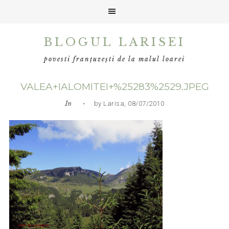
Skip
Skip
Skip
BLOGUL LARISEI
to
to
to
primary
main
primary
povesti franțuzești de la malul loarei
navigation
content
sidebar
VALEA+IALOMITEI+%25283%2529.JPEG
In
• by Larisa, 08/07/2010