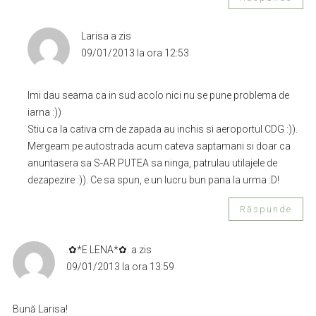
Larisa
a zis
09/01/2013 la ora 12:53
Imi dau seama ca in sud acolo nici nu se pune problema de
iarna :))
Stiu ca la cativa cm de zapada au inchis si aeroportul CDG :)).
Mergeam pe autostrada acum cateva saptamani si doar ca
anuntasera sa S-AR PUTEA sa ninga, patrulau utilajele de
dezapezire :)). Ce sa spun, e un lucru bun pana la urma :D!
Răspunde
.✿*E LENA*✿.
a zis
09/01/2013 la ora 13:59
Bună Larisa!