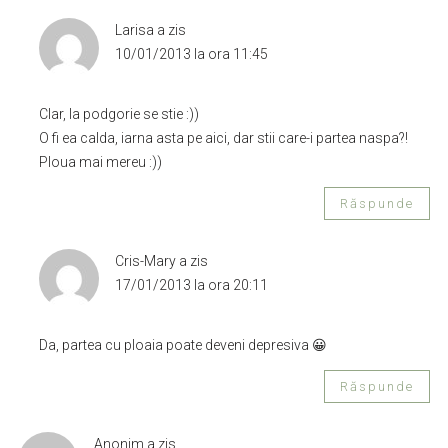
Larisa
a zis
10/01/2013 la ora 11:45
Clar, la podgorie se stie :))
O fi ea calda, iarna asta pe aici, dar stii care-i partea naspa?!
Ploua mai mereu :))
Răspunde
Cris-Mary
a zis
17/01/2013 la ora 20:11
Da, partea cu ploaia poate deveni depresiva 😀
Răspunde
Anonim
a zis