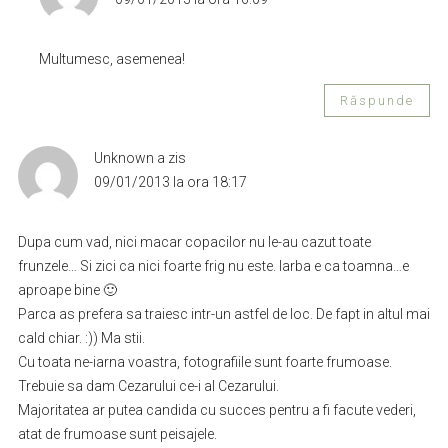
Multumesc, asemenea!
Răspunde
Unknown
a zis
09/01/2013 la ora 18:17
Dupa cum vad, nici macar copacilor nu le-au cazut toate
frunzele… Si zici ca nici foarte frig nu este. Iarba e ca toamna…e
aproape bine 🙂
Parca as prefera sa traiesc intr-un astfel de loc. De fapt in altul mai
cald chiar. :)) Ma stii.
Cu toata ne-iarna voastra, fotografiile sunt foarte frumoase.
Trebuie sa dam Cezarului ce-i al Cezarului.
Majoritatea ar putea candida cu succes pentru a fi facute vederi,
atat de frumoase sunt peisajele.