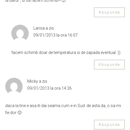
ia darul", si sa facem schimb!!! 🙂
Răspunde
Larisa
a zis
09/01/2013 la ora 16:07
facem schimb doar de temperatura si de zapada eventual :))
Răspunde
Micky
a zis
09/01/2013 la ora 14:26
daca la tine e asa iti dai seama cum e in Sud. de asta da, o sa-mi
fie dor 🙂
Răspunde