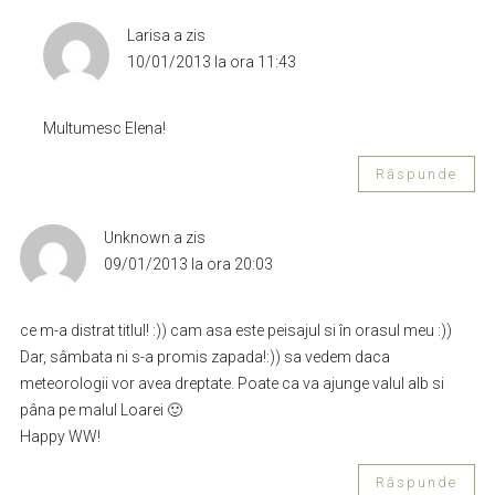
Larisa
a zis
10/01/2013 la ora 11:43
Multumesc Elena!
Răspunde
Unknown
a zis
09/01/2013 la ora 20:03
ce m-a distrat titlul! :)) cam asa este peisajul si în orasul meu :))
Dar, sâmbata ni s-a promis zapada!:)) sa vedem daca
meteorologii vor avea dreptate. Poate ca va ajunge valul alb si
pâna pe malul Loarei 🙂
Happy WW!
Răspunde