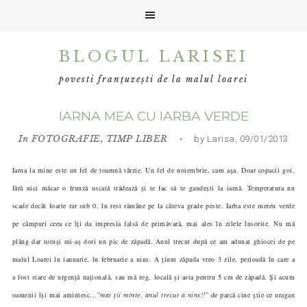
Skip
Skip
Skip
BLOGUL LARISEI
to
to
to
primary
main
primary
povesti franțuzești de la malul loarei
navigation
content
sidebar
IARNA MEA CU IARBA VERDE
In
FOTOGRAFIE
,
TIMP LIBER
• by Larisa, 09/01/2013
Iarna la mine este un fel de toamnă târzie. Un fel de noiembrie, cam așa. Doar copacii goi,
fără nici măcar o frunză uscată trădează și te fac să te gandești la iarnă. Temperatura nu
scade decât foarte rar sub 0, în rest rămâne pe la câteva grade peste. Iarba este mereu verde
pe câmpuri ceea ce îți da impresia falsă de primăvară, mai ales în zilele însorite. Nu mă
plâng dar totuși mi-aș dori un pic de zăpadă. Anul trecut după ce am adunat ghiocei de pe
malul Loarei în ianuarie, în februarie a nins. A ținut zăpada vreo 3 zile, perioadă în care a
a fost stare de urgență națională, sau mă rog, locală și asta pentru 5 cm de zăpadă. Și acum
oamenii își mai amintesc…”
mai ții minte, anul trecut a nins!!
” de parcă cine știe ce uragan