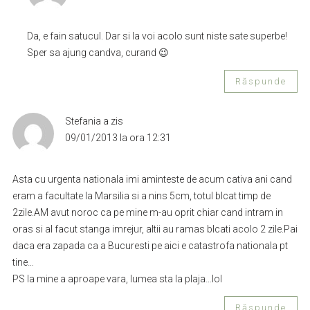
Da, e fain satucul. Dar si la voi acolo sunt niste sate superbe!
Sper sa ajung candva, curand 😉
Răspunde
Stefania
a zis
09/01/2013 la ora 12:31
Asta cu urgenta nationala imi aminteste de acum cativa ani cand
eram a facultate la Marsilia si a nins 5cm, totul blcat timp de
2zile.AM avut noroc ca pe mine m-au oprit chiar cand intram in
oras si al facut stanga imrejur, altii au ramas blcati acolo 2 zile.Pai
daca era zapada ca a Bucuresti pe aici e catastrofa nationala pt
tine…
PS la mine a aproape vara, lumea sta la plaja…lol
Răspunde