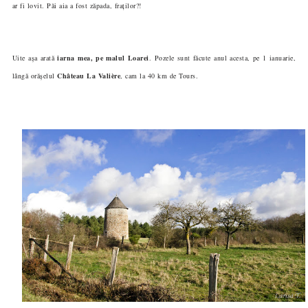
ar fi lovit. Păi aia a fost zăpada, fraților?!
Uite așa arată
iarna mea, pe malul Loarei
. Pozele sunt făcute anul acesta, pe 1 ianuarie,
lângă orășelul
Château La Valière
, cam la 40 km de Tours.