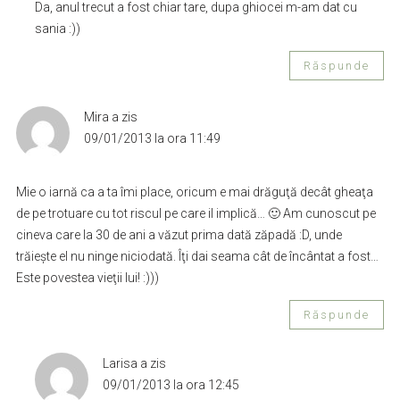
Da, anul trecut a fost chiar tare, dupa ghiocei m-am dat cu
sania :))
Răspunde
Mira
a zis
09/01/2013 la ora 11:49
Mie o iarnă ca a ta îmi place, oricum e mai drăguţă decât gheaţa
de pe trotuare cu tot riscul pe care il implică… 🙂 Am cunoscut pe
cineva care la 30 de ani a văzut prima dată zăpadă :D, unde
trăieşte el nu ninge niciodată. Îţi dai seama cât de încântat a fost…
Este povestea vieţii lui! :)))
Răspunde
Larisa
a zis
09/01/2013 la ora 12:45