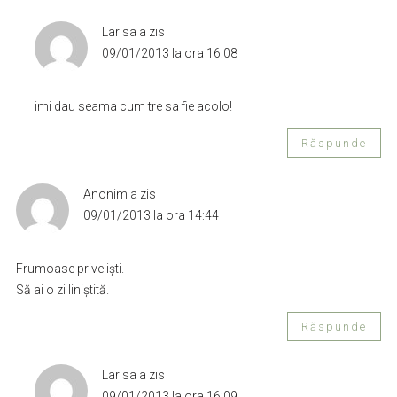
Larisa
a zis
09/01/2013 la ora 16:08
imi dau seama cum tre sa fie acolo!
Răspunde
Anonim
a zis
09/01/2013 la ora 14:44
Frumoase privelişti.
Să ai o zi liniştită.
Răspunde
Larisa
a zis
09/01/2013 la ora 16:09