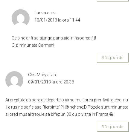
Larisa
a zis
10/01/2013 la ora 11:44
Ce bine ar fi sa ajunga pana aici ninsoarea :))!
O zi minunata Carmen!
Răspunde
Cris-Mary
a zis
09/01/2013 la ora 20:38
Ai dreptate ca pare de departe o iarna mult prea primăvărateca, nu
ii e rusine sa fie asa ''fierbinte'' ?! 🙂 hehehe:D Pozele sunt minunate
si cred musai trebuie sa bifez un 30 cu o vizita in Franta 😀
Răspunde