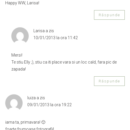
Happy WW, Larisa!
Răspunde
Larisa
a zis
10/01/2013 la ora 11:42
Mersi!
Te stiu Elly ;), stiu ca iti place vara si un loc cald, fara pic de
zapada!
Răspunde
luiza
a zis
09/01/2013 la ora 19:22
iarna ta, primavara! 🙂
foarte frumoase fotografii!