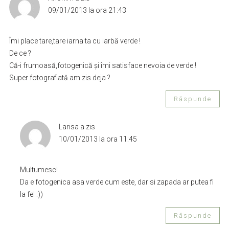
09/01/2013 la ora 21:43
Îmi place tare,tare iarna ta cu iarbă verde !
De ce ?
Că-i frumoasă,fotogenică și îmi satisface nevoia de verde !
Super fotografiată am zis deja ?
Răspunde
Larisa
a zis
10/01/2013 la ora 11:45
Multumesc!
Da e fotogenica asa verde cum este, dar si zapada ar putea fi
la fel :))
Răspunde