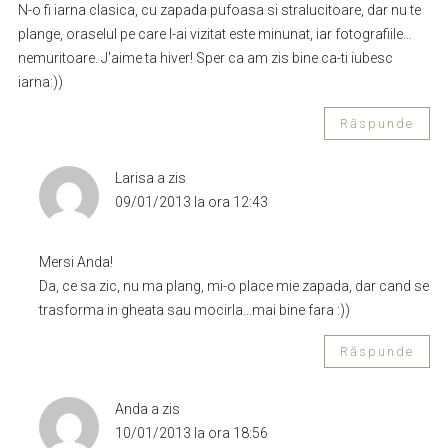
N-o fi iarna clasica, cu zapada pufoasa si stralucitoare, dar nu te
plange, oraselul pe care l-ai vizitat este minunat, iar fotografiile…
nemuritoare. J'aime ta hiver! Sper ca am zis bine ca-ti iubesc
iarna:))
Răspunde
Larisa
a zis
09/01/2013 la ora 12:43
Mersi Anda!
Da, ce sa zic, nu ma plang, mi-o place mie zapada, dar cand se
trasforma in gheata sau mocirla…mai bine fara :))
Răspunde
Anda
a zis
10/01/2013 la ora 18:56