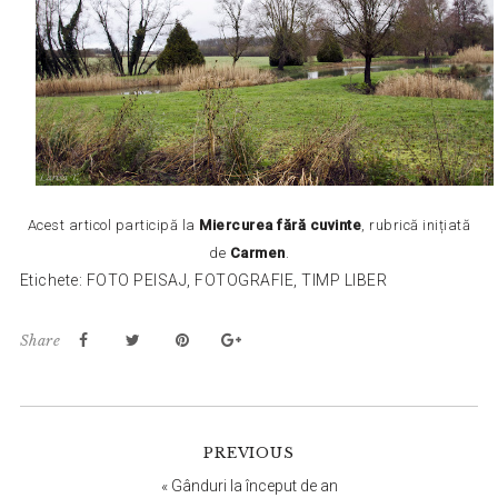
Acest articol participă la
Miercurea fără cuvinte
, rubrică inițiată
de
Carmen
.
Etichete:
FOTO PEISAJ
,
FOTOGRAFIE
,
TIMP LIBER
Share
Reader
PREVIOUS
Interactions
«
Gânduri la început de an