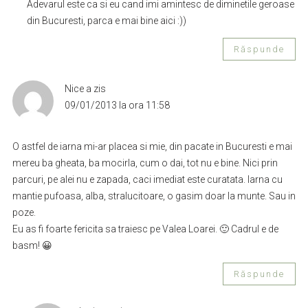
Adevarul este ca si eu cand imi amintesc de diminetile geroase
din Bucuresti, parca e mai bine aici :))
Răspunde
Nice
a zis
09/01/2013 la ora 11:58
O astfel de iarna mi-ar placea si mie, din pacate in Bucuresti e mai
mereu ba gheata, ba mocirla, cum o dai, tot nu e bine. Nici prin
parcuri, pe alei nu e zapada, caci imediat este curatata. Iarna cu
mantie pufoasa, alba, stralucitoare, o gasim doar la munte. Sau in
poze.
Eu as fi foarte fericita sa traiesc pe Valea Loarei. 🙂 Cadrul e de
basm! 😀
Răspunde