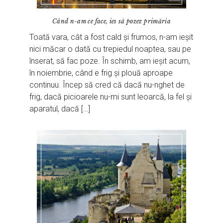
Când n-am ce face, ies să pozez primăria
Toată vara, cât a fost cald și frumos, n-am ieșit
nici măcar o dată cu trepiedul noaptea, sau pe
înserat, să fac poze. În schimb, am ieșit acum,
în noiembrie, când e frig și plouă aproape
continuu. Încep să cred că dacă nu-nghet de
frig, dacă picioarele nu-mi sunt leoarcă, la fel și
aparatul, dacă […]