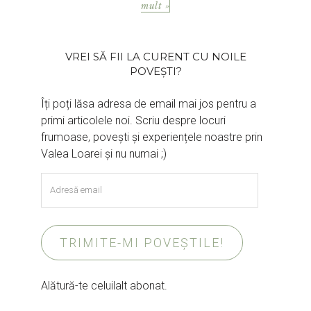
mult »
VREI SĂ FII LA CURENT CU NOILE
POVEȘTI?
Îți poți lăsa adresa de email mai jos pentru a
primi articolele noi. Scriu despre locuri
frumoase, povești și experiențele noastre prin
Valea Loarei și nu numai ;)
Adresă
email
TRIMITE-MI POVEȘTILE!
Alătură-te celuilalt abonat.