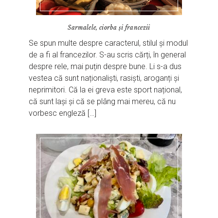
Sarmalele, ciorba și francezii
Se spun multe despre caracterul, stilul și modul
de a fi al francezilor. S-au scris cărți, în general
despre rele, mai puțin despre bune. Li s-a dus
vestea că sunt naționaliști, rasiști, aroganți și
neprimitori. Că la ei greva este sport național,
că sunt lași și că se plâng mai mereu, că nu
vorbesc engleză […]