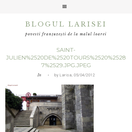
Skip
Skip
Skip
BLOGUL LARISEI
to
to
to
primary
main
primary
povesti franțuzești de la malul loarei
navigation
content
sidebar
SAINT-
JULIEN%2520DE%2520TOURS%2520%2528
7%2529.JPG.JPEG
In
• by Larisa, 05/04/2012