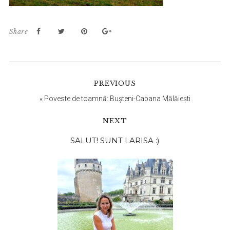
Share
PREVIOUS
«
Poveste de toamnă: Bușteni-Cabana Mălăiești
NEXT
Bara
SALUT! SUNT LARISA :)
principală