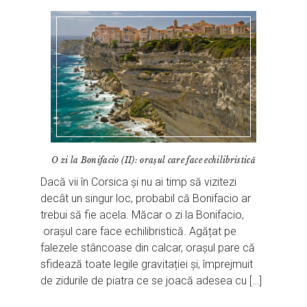
O zi la Bonifacio (II): orașul care face echilibristică
Dacă vii în Corsica și nu ai timp să vizitezi
decât un singur loc, probabil că Bonifacio ar
trebui să fie acela. Măcar o zi la Bonifacio,
orașul care face echilibristică. Agățat pe
falezele stâncoase din calcar, orașul pare că
sfidează toate legile gravitației și, împrejmuit
de zidurile de piatra ce se joacă adesea cu […]