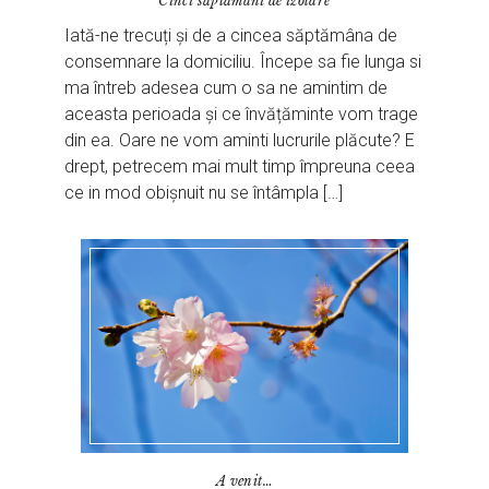
Cinci săptămâni de izolare
Iată-ne trecuți și de a cincea săptămâna de
consemnare la domiciliu. Începe sa fie lunga si
ma întreb adesea cum o sa ne amintim de
aceasta perioada și ce învățăminte vom trage
din ea. Oare ne vom aminti lucrurile plăcute? E
drept, petrecem mai mult timp împreuna ceea
ce in mod obișnuit nu se întâmpla […]
A venit…