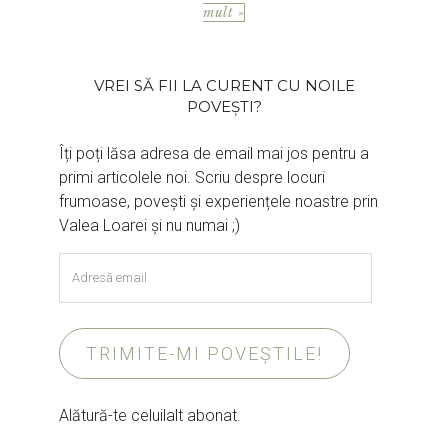
mult »
VREI SĂ FII LA CURENT CU NOILE
POVEȘTI?
Îți poți lăsa adresa de email mai jos pentru a
primi articolele noi. Scriu despre locuri
frumoase, povești și experiențele noastre prin
Valea Loarei și nu numai ;)
Adresă
email
TRIMITE-MI POVEȘTILE!
Alătură-te celuilalt abonat.