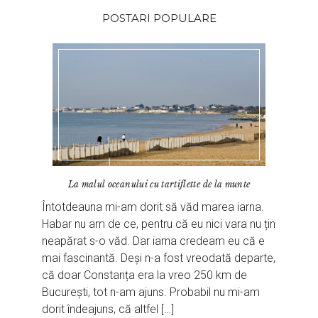
POSTARI POPULARE
La malul oceanului cu tartiflette de la munte
Întotdeauna mi-am dorit să văd marea iarna.
Habar nu am de ce, pentru că eu nici vara nu țin
neapărat s-o văd. Dar iarna credeam eu că e
mai fascinantă. Deși n-a fost vreodată departe,
că doar Constanța era la vreo 250 km de
București, tot n-am ajuns. Probabil nu mi-am
dorit îndeajuns, că altfel […]