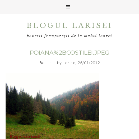
Skip
Skip
Skip
BLOGUL LARISEI
to
to
to
primary
main
primary
povesti franțuzești de la malul loarei
navigation
content
sidebar
POIANA%2BCOSTILEI.JPEG
In
• by Larisa, 25/01/2012