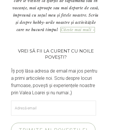
care le vizitez la sfârșit de săptămână sau în
vacanțe, mai aproape sau mai departe de casă,
împreună cu soțul meu și fetele noastre. Scriu
și despre hobby-urile noastre și activitățile
care ne bucură timpul
Citeste mai mult »
VREI SĂ FII LA CURENT CU NOILE
POVEȘTI?
Îți poți lăsa adresa de email mai jos pentru
a primi articolele noi. Scriu despre locuri
frumoase, povești și experiențele noastre
prin Valea Loarei și nu numai ;)
Adresă
email