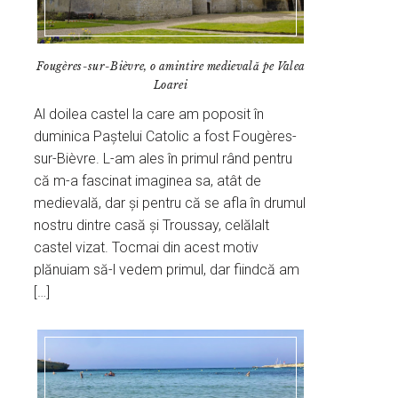
Fougères-sur-Bièvre, o amintire medievală pe Valea
Loarei
Al doilea castel la care am poposit în
duminica Paștelui Catolic a fost Fougères-
sur-Bièvre. L-am ales în primul rând pentru
că m-a fascinat imaginea sa, atât de
medievală, dar și pentru că se afla în drumul
nostru dintre casă și Troussay, celălalt
castel vizat. Tocmai din acest motiv
plănuiam să-l vedem primul, dar fiindcă am
[…]