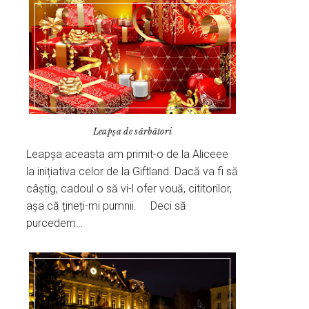
Leapșa de sărbători
Leapșa aceasta am primit-o de la Aliceee
la inițiativa celor de la Giftland. Dacă va fi să
câștig, cadoul o să vi-l ofer vouă, cititorilor,
așa că țineți-mi pumnii. Deci să
purcedem…