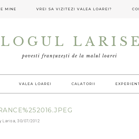
E MINE
VREI SA VIZITEZI VALEA LOAREI?
CO
LOGUL LARIS
povesti franțuzești de la malul loarei
VALEA LOAREI
CALATORII
EXPERIEN
RANCE%252016.JPEG
arisa, 30/07/2012