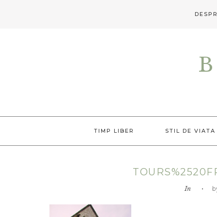
DESPR
Skip
Skip
Skip
to
to
to
B
primary
main
primary
navigation
content
sidebar
TIMP LIBER
STIL DE VIATA
TOURS%2520F
In
• by L