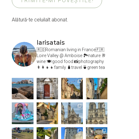
TRIMITE-MI POVEȘTILE!
Alătură-te celuilalt abonat.
larisatais
🇷🇴Romanian living in France🇫🇷
Loire Valley @ Amboise
🏞️nature 🥂
wine 🍽 good food 📸photography
👨‍👩‍👧‍👧family 🧳travel 🍵green tea