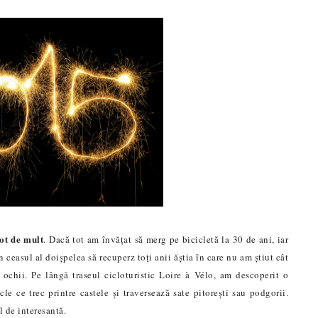
pot de mult
. Dacă tot am învățat să merg pe bicicletă la 30 de ani, iar
ceasul al doișpelea să recuperz toți anii ăștia în care nu am știut cât
u ochii. Pe lângă traseul cicloturistic Loire à Vélo, am descoperit o
le ce trec printre castele și traversează sate pitorești sau podgorii.
l de interesantă.