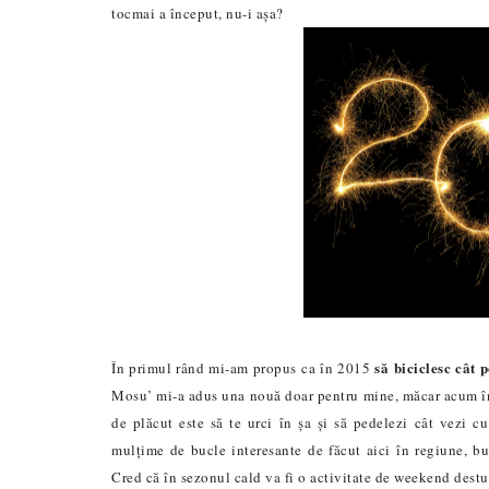
tocmai a început, nu-i așa?
să biciclesc cât 
În primul rând mi-am propus ca în 2015
Mosu’ mi-a adus una nou
ă
doar pentru mine, măcar acum în 
de plăcut este să te urci în șa și să pedelezi cât vezi c
mulțime de bucle interesante de făcut aici în regiune, buc
Cred că în sezonul cald va fi o activitate de weekend destu