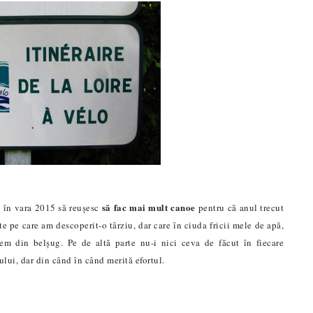
să fac mai mult canoe
că în vara 2015 să reușesc
pentru că anul trecut
e pe care am descoperit-o târziu, dar care în ciuda fricii mele de apă,
vem din belșug. Pe de altă parte nu-i nici ceva de făcut în fiecare
ului, dar din când în când merită efortul.