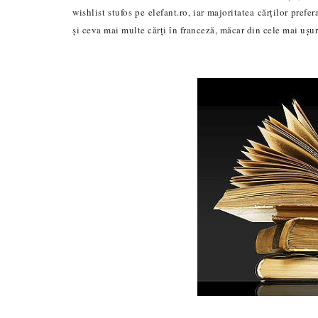
wishlist stufos pe elefant.ro, iar majoritatea cărților pref
și ceva mai multe cărți în franceză, măcar din cele mai ușur