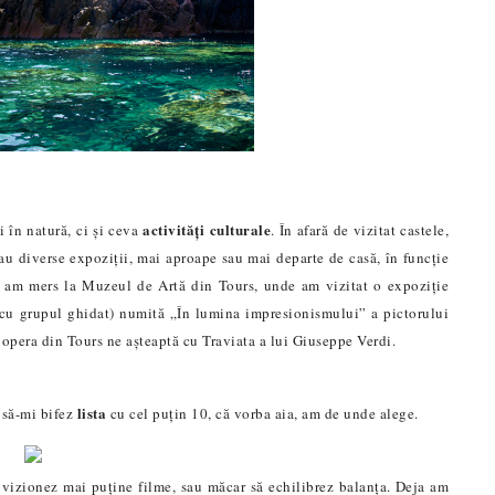
activități culturale
i în natură, ci și ceva
. În afară de vizitat castele,
au diverse expoziții, mai aproape sau mai departe de casă, în funcție
e am mers la Muzeul de Artă din Tours, unde am vizitat o expoziție
s cu grupul ghidat) numită „În lumina impresionismului” a pictorului
 opera din Tours ne așteaptă cu Traviata a lui Giuseppe Verdi.
lista
5 să-mi bifez
cu cel puțin 10, că vorba aia, am de unde alege.
 vizionez mai puține filme, sau măcar să echilibrez balanța. Deja am