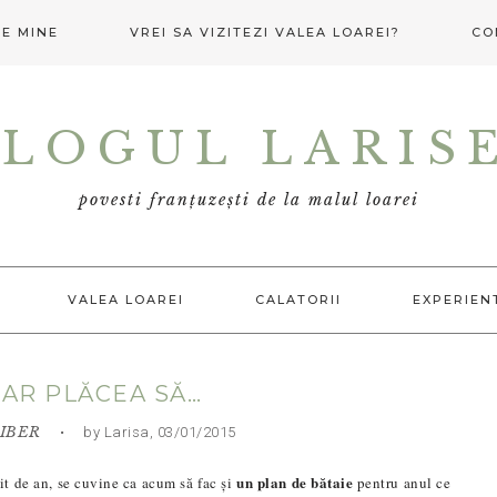
E MINE
VREI SA VIZITEZI VALEA LOAREI?
CO
LOGUL LARIS
povesti franțuzești de la malul loarei
VALEA LOAREI
CALATORII
EXPERIEN
I-AR PLĂCEA SĂ…
LIBER
• by Larisa, 03/01/2015
un plan de bătaie
șit de an, se cuvine ca acum să fac și
pentru anul ce