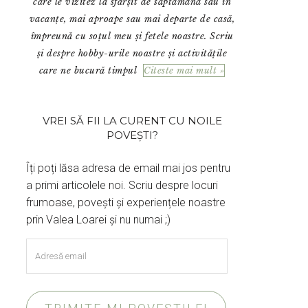
care le vizitez la sfârșit de săptămână sau în
vacanțe, mai aproape sau mai departe de casă,
împreună cu soțul meu și fetele noastre. Scriu
și despre hobby-urile noastre și activitățile
care ne bucură timpul
Citeste mai mult »
VREI SĂ FII LA CURENT CU NOILE
POVEȘTI?
Îți poți lăsa adresa de email mai jos pentru
a primi articolele noi. Scriu despre locuri
frumoase, povești și experiențele noastre
prin Valea Loarei și nu numai ;)
Adresă
email