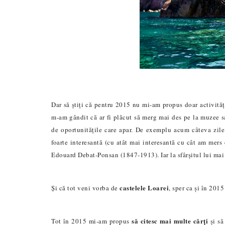
Dar să știți că pentru 2015 nu mi-am propus doar activităț
m-am gândit că ar fi plăcut să merg mai des pe la muzee s
de oportunitățile care apar. De exemplu acum câteva zil
foarte interesantă (cu atât mai interesantă cu cât am mer
Edouard Debat-Ponsan (1847-1913). Iar la sfârșitul lui mai
castelele Loarei
Și că tot veni vorba de
, sper ca și în 201
să citesc mai multe cărți
Tot în 2015 mi-am propus
și să