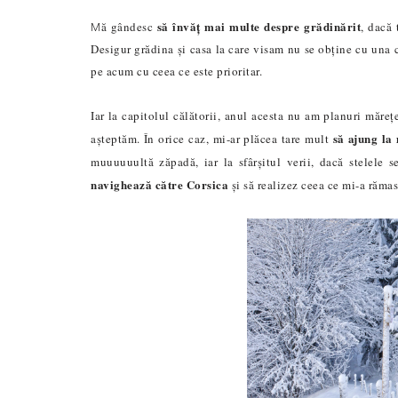
să învăț mai multe despre grădinărit
ă gândesc
, dacă 
M
Desigur grădina și casa la care visam nu se obține cu una 
pe acum cu ceea ce este prioritar.
Iar la capitolul călătorii, anul acesta nu am planuri mărețe
să ajung la
așteptăm. În orice caz, mi-ar plăcea tare mult
muuuuuult
ă
zăpadă, iar la sfârșitul verii, dacă stelele
navighează către
Corsica
și să realizez ceea ce mi-a rămas