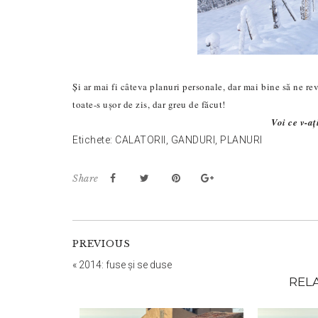
Și ar mai fi câteva planuri personale, dar mai bine să ne re
toate-s ușor de zis, dar greu de făcut!
Voi ce v-a
Etichete:
CALATORII
,
GANDURI
,
PLANURI
Share
Reader
PREVIOUS
Interactions
«
2014: fuse și se duse
REL