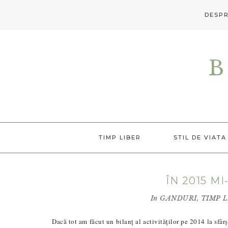
DESPR
Skip
Skip
Skip
to
to
to
B
primary
main
primary
navigation
content
sidebar
TIMP LIBER
STIL DE VIATA
ÎN 2015 M
In
GANDURI
,
TIMP 
Dacă tot am făcut un bilanț al activităților pe 2014 la sfâr