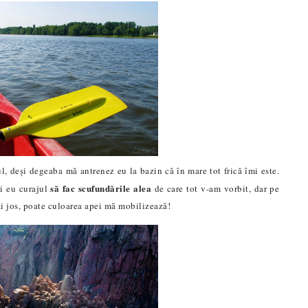
l, deși degeaba mă antrenez eu la bazin că în mare tot frică îmi este.
să fac scufundările alea
și eu curajul
de care tot v-am vorbit, dar pe
ai jos, poate culoarea apei mă mobilizează!