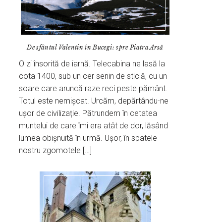
De sfântul Valentin în Bucegi: spre Piatra Arsă
O zi însorită de iarnă. Telecabina ne lasă la
cota 1400, sub un cer senin de sticlă, cu un
soare care aruncă raze reci peste pământ.
Totul este nemișcat. Urcăm, depărtându-ne
ușor de civilizație. Pătrundem în cetatea
muntelui de care îmi era atât de dor, lăsând
lumea obișnuită în urmă. Ușor, în spatele
nostru zgomotele […]