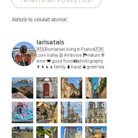
TRIMITE-MI POVEȘTILE!
Alătură-te celuilalt abonat.
larisatais
🇷🇴Romanian living in France🇫🇷
Loire Valley @ Amboise
🏞️nature 🥂
wine 🍽 good food 📸photography
👨‍👩‍👧‍👧family 🧳travel 🍵green tea