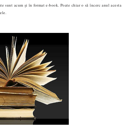
erate sunt acum și în format e-book. Poate chiar o să încerc anul acesta
ele.