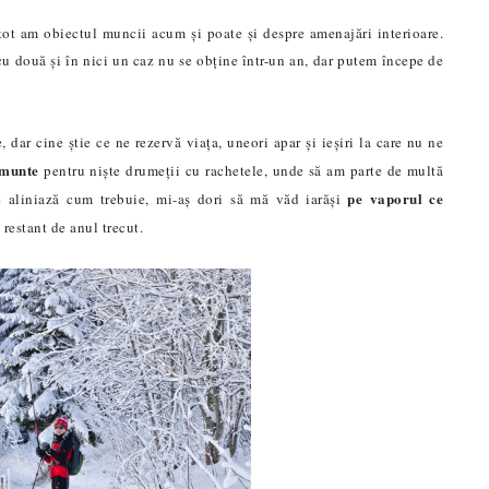
tot am obiectul muncii acum și poate și despre amenajări interioare.
cu două și în nici un caz nu se obține într-un an, dar putem începe de
, dar cine știe ce ne rezervă viața, uneori apar și ieșiri la care nu ne
 munte
pentru niște drumeții cu rachetele, unde să am parte de multă
pe vaporul ce
 se aliniază cum trebuie, mi-aș dori să mă văd iarăși
 restant de anul trecut.