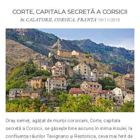
CORTE, CAPITALA SECRETĂ A CORSICII
In
CALATORII
,
CORSICA
,
FRANTA
19/11/2015
Oraș semeț, agățat de munții corsicani, Corte, capitala
secretă a Corsicii, se găsește bine ascuns în inima insulei, la
confluența râurilor Tavignano și Restonica, ceva mai ferit de