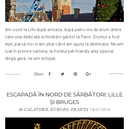
Am sosit la Lille după-amiaza, după patru ore de drum dintre
care una dedicată schimbării gărilor la Paris. Drumul a fost
lejer, parcă nici n-am știut când am ajuns la destinație. Ne-am
luat în primire camera, la hotelul pet-friendly ales special
lângă gară, ne-am echipat...
Share
ESCAPADĂ ÎN NORD DE SĂRBĂTORI: LILLE
ȘI BRUGES
In
CALATORII
,
EUROPA
,
FRANTA
14/01/2016