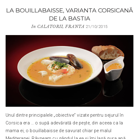
LA BOUILLABAISSE, VARIANTA CORSICANĂ
DE LA BASTIA
In
CALATORII
,
FRANTA
21/10/2015
Unul dintre principalele „obiective” vizate pentru sejurul în
Corsica era … o supă adevărată de pește, din aceea ca la
mama ei, o bouillabaisse de savurat chiar pe malul
Mediteranei. Râvneam cu gândul la ea și îmi lasă gura apă