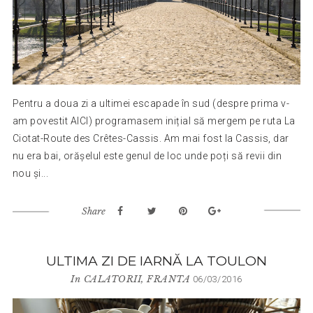
Pentru a doua zi a ultimei escapade în sud (despre prima v-
am povestit AICI) programasem inițial să mergem pe ruta La
Ciotat-Route des Crêtes-Cassis. Am mai fost la Cassis, dar
nu era bai, orășelul este genul de loc unde poți să revii din
nou și...
Share
ULTIMA ZI DE IARNĂ LA TOULON
In
CALATORII
,
FRANTA
06/03/2016