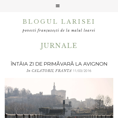
Skip
Skip
BLOGUL LARISEI
to
to
primary
main
povesti franțuzești de la malul loarei
navigation
content
JURNALE
ÎNTÂIA ZI DE PRIMĂVARĂ LA AVIGNON
In
CALATORII
,
FRANTA
11/03/2016