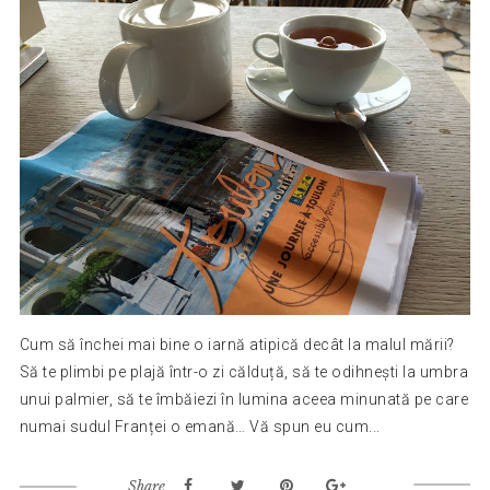
Cum să închei mai bine o iarnă atipică decât la malul mării?
Să te plimbi pe plajă într-o zi călduță, să te odihnești la umbra
unui palmier, să te îmbăiezi în lumina aceea minunată pe care
numai sudul Franței o emană… Vă spun eu cum...
Share