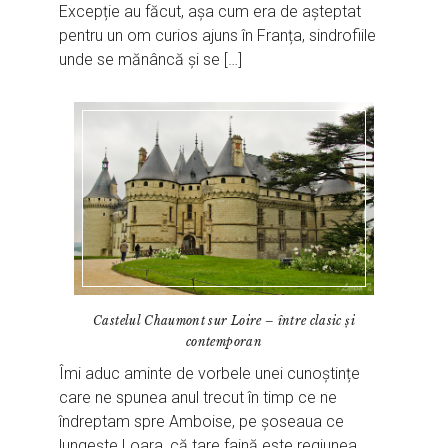
Excepție au făcut, așa cum era de așteptat
pentru un om curios ajuns în Franța, sindrofiile
unde se mănâncă și se […]
Castelul Chaumont sur Loire – între clasic și
contemporan
Îmi aduc aminte de vorbele unei cunoștințe
care ne spunea anul trecut în timp ce ne
îndreptam spre Amboise, pe șoseaua ce
lungește Loara, că tare faină este regiunea