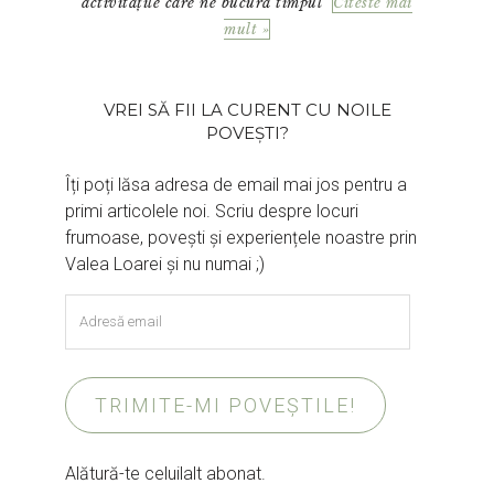
activitățile care ne bucură timpul
Citeste mai
mult »
VREI SĂ FII LA CURENT CU NOILE
POVEȘTI?
Îți poți lăsa adresa de email mai jos pentru a
primi articolele noi. Scriu despre locuri
frumoase, povești și experiențele noastre prin
Valea Loarei și nu numai ;)
Adresă
email
TRIMITE-MI POVEȘTILE!
Alătură-te celuilalt abonat.