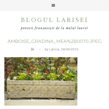
Skip
Skip
Skip
BLOGUL LARISEI
to
to
to
primary
main
primary
povesti franțuzești de la malul loarei
navigation
content
sidebar
AMBOISE_GRADINA_MEA%2B0070.JPEG
In
• by Larisa, 24/04/2016