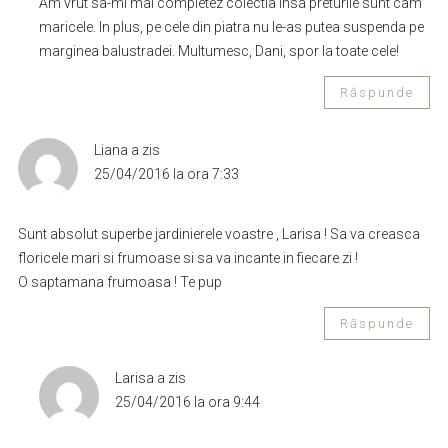
Am vrut sa-mi mai completez colectia insa preturile sunt cam
maricele. In plus, pe cele din piatra nu le-as putea suspenda pe
marginea balustradei. Multumesc, Dani, spor la toate cele!
Răspunde
Liana
a zis
25/04/2016 la ora 7:33
Sunt absolut superbe jardinierele voastre , Larisa ! Sa va creasca
floricele mari si frumoase si sa va incante in fiecare zi !
O saptamana frumoasa ! Te pup
Răspunde
Larisa
a zis
25/04/2016 la ora 9:44