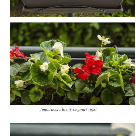
impatiens albe + begonii roșii