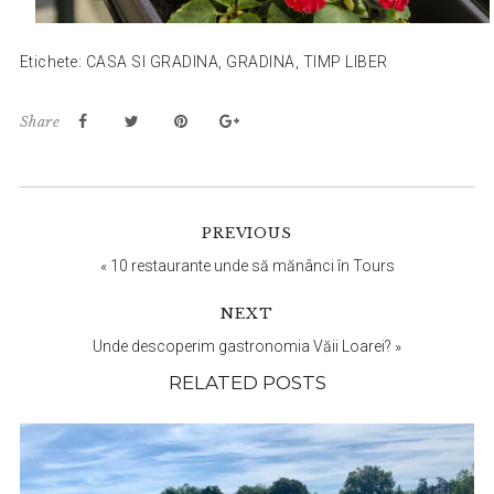
Etichete:
CASA SI GRADINA
,
GRADINA
,
TIMP LIBER
Share
Reader
PREVIOUS
Interactions
«
10 restaurante unde să mănânci în Tours
NEXT
Unde descoperim gastronomia Văii Loarei?
»
RELATED POSTS