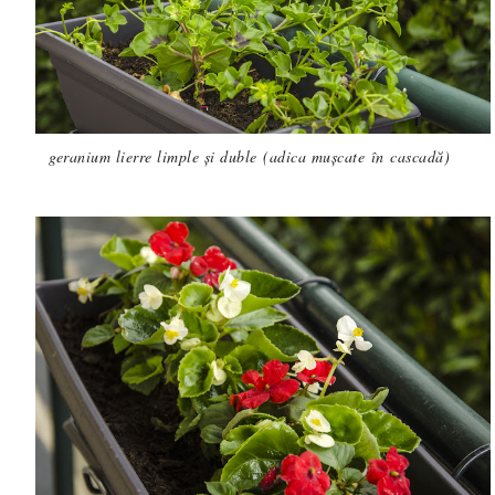
geranium lierre limple și duble
(adica mușcate în cascadă)