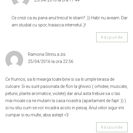
Ce crezi ca eu pana anul trecut le stiam? :)) Habr nu aveam. Dar
am studiat cu spor, traiasca internetul ;)!
Răspunde
Ramona Strinu
a zis
25/04/2016 la ora 22:56
Ce frumos, sa iti mearga toate bine si sa iti umple terasa de
culoare. Si eu sunt pasionata de flori la ghiveci ( orhidee, muscate,
petunii, plante aromatice, violete) dar anul asta trebuie sa o las
mai moale ca ne mutam la casa noastra (apartament de fapt :)) )
si nu stiu cum se vor incadra acolo in peisaj. Anul viitor sigur imi
cumpar si eu multe, abia astept <3
Răspunde