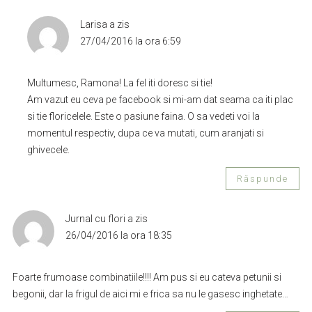
Larisa
a zis
27/04/2016 la ora 6:59
Multumesc, Ramona! La fel iti doresc si tie!
Am vazut eu ceva pe facebook si mi-am dat seama ca iti plac
si tie floricelele. Este o pasiune faina. O sa vedeti voi la
momentul respectiv, dupa ce va mutati, cum aranjati si
ghivecele.
Răspunde
Jurnal cu flori
a zis
26/04/2016 la ora 18:35
Foarte frumoase combinatiile!!!! Am pus si eu cateva petunii si
begonii, dar la frigul de aici mi e frica sa nu le gasesc inghetate…