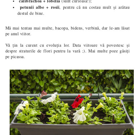
calibrachoa + lobelia
(sunt curioasă!);
petunii albe + rosii
, pentru că nu costau mult și arătau
destul de bine.
Mă mai tentau mai multe, bacopa, bidens, verbin
ă
, dar le-am lăsat
pe anul viitor.
Vă țin la curent cu evoluția lor. Data viitoare vă povestesc și
despre straturile de flori pentru la vară ;). Mai multe poze găsiți
pe
picassa
.