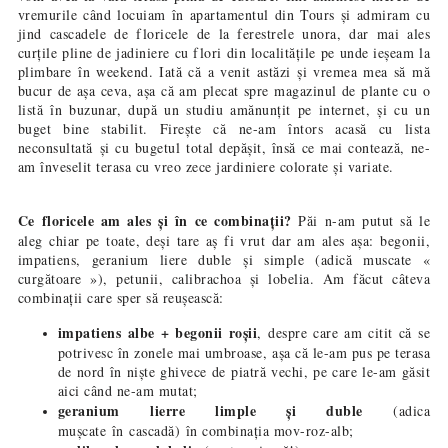
vremurile când locuiam în apartamentul din Tours și admiram cu
jind cascadele de floricele de la ferestrele unora, dar mai ales
curțile pline de jadiniere cu flori din localitățile pe unde ieșeam la
plimbare în weekend. Iată că a venit astăzi și vremea mea să mă
bucur de așa ceva, așa că am plecat spre magazinul de plante cu o
listă în buzunar, după un studiu amănunțit pe internet, și cu un
buget bine stabilit. Firește că ne-am întors acasă cu lista
neconsultată și cu bugetul total depășit, însă ce mai contează, ne-
am înveselit terasa cu vreo zece jardiniere colorate și variate.
Ce floricele am ales și în ce combinații?
Păi n-am putut să le
aleg chiar pe toate, deși tare aș fi vrut dar am ales așa: begonii,
impatiens, geranium liere duble și simple (adică muscate «
curgătoare »), petunii, calibrachoa și lobelia. Am făcut câteva
combinații care sper să reușească:
impatiens albe + begonii roșii
, despre care am citit că se
potrivesc în zonele mai umbroase, așa că le-am pus pe terasa
de nord în niște ghivece de piatră vechi, pe care le-am găsit
aici când ne-am mutat;
geranium lierre limple și duble
(adica
mușcate în cascadă) în combinația mov-roz-alb;