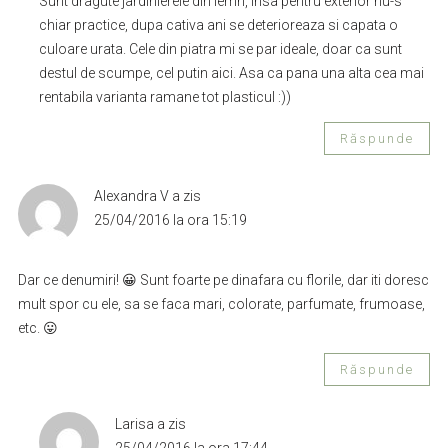
Sunt dragute jardinierele din lemn, insa pentru exterior nu-s
chiar practice, dupa cativa ani se deterioreaza si capata o
culoare urata. Cele din piatra mi se par ideale, doar ca sunt
destul de scumpe, cel putin aici. Asa ca pana una alta cea mai
rentabila varianta ramane tot plasticul :))
Răspunde
Alexandra V
a zis
25/04/2016 la ora 15:19
Dar ce denumiri! 😀 Sunt foarte pe dinafara cu florile, dar iti doresc
mult spor cu ele, sa se faca mari, colorate, parfumate, frumoase,
etc. 😛
Răspunde
Larisa
a zis
25/04/2016 la ora 17:44