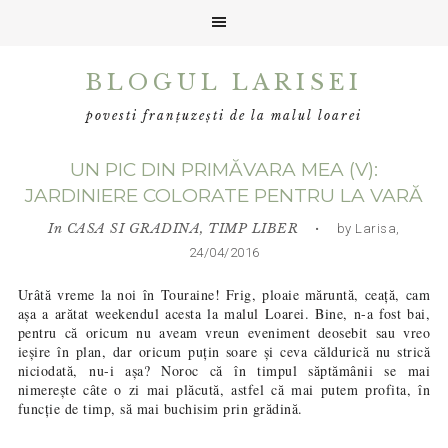
Skip
Skip
Skip
BLOGUL LARISEI
to
to
to
primary
main
primary
povesti franțuzești de la malul loarei
navigation
content
sidebar
UN PIC DIN PRIMĂVARA MEA (V):
JARDINIERE COLORATE PENTRU LA VARĂ
In
CASA SI GRADINA
,
TIMP LIBER
• by Larisa,
24/04/2016
Urâtă vreme la noi în Touraine! Frig, ploaie măruntă, ceață, cam
așa a arătat weekendul acesta la malul Loarei. Bine, n-a fost bai,
pentru că oricum nu aveam vreun eveniment deosebit sau vreo
ieșire în plan, dar oricum puțin soare și ceva căldurică nu strică
niciodată, nu-i așa? Noroc că în timpul săptămânii se mai
nimerește câte o zi mai plăcută, astfel că mai putem profita, în
funcție de timp, să mai buchisim prin grădină.