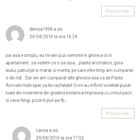
Răspunde
denisa1999
a zis
24/04/2016 la ora 16:24
pai asa e simplu, eu mi-am pus seminte in ghivece si in
apartament…sa vedem ce o sa iasa….plante aromatice, gura
leului, patrunjel si marar si menta, pe care intre timp am cumparat-
o din lidl….Dar ieri am cumparat alte ghivece asa ca de Paste
floricele mele sper sa fie rasfatate! Si mi-au inflorit violetele puiuti
luate din noiembrie din gradina botanica impreuna cu crinul pacii
si ceva ferigi. poze iti pun pe fb…
Răspunde
Larisa
a zis
24/04/2016 la ora 17:02