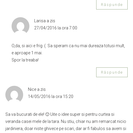
Răspunde
Larisa
a zis
27/04/2016 la ora 7:00
O,da, si aici e frig :(. Sa speram ca nu mai dureaza totusi mult,
e aproape 1 mai.
Spor la treaba!
Răspunde
Nice
a zis
14/05/2016 la ora 15:20
Sa va bucurati de ele! 🙂 Uite o idee super si pentru curtea si
veranda casei mele de la tara. Nu stiu, chiar nu am remarcat nicio
jardiniera, doar niste ghivece pe scari, dar ar fi fabulos sa avem si