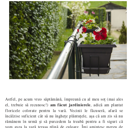
Astfel, pe acum vreo săptămân
ă,
împreună cu al meu soț (mai ales
am făcut jardinierele
el, trebuie să recunosc!)
, adică am plantat
floricele colorate pentru la vară. Vecinii le făcuseră, afară se
încălzise suficient cât să nu înghețe plăntu
țele, așa că am zis să nu
rămânem în urmă și să purcedem la treabă pentru a fi siguri că
vom avea la vară terasa plină de culoare. Îmi amintesc mereu de