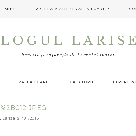
E MINE
VREI SA VIZITEZI VALEA LOAREI?
CO
LOGUL LARIS
povesti franțuzești de la malul loarei
VALEA LOAREI
CALATORII
EXPERIEN
%2B012.JPEG
arisa, 21/01/2016