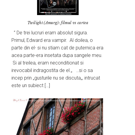
Twilight (Amurg): filmul vs cartea
” De trei lucruri eram absolut sigura.
Primul, Edward era vampir. Al doilea, o
parte din el- si nu stiam cat de puternica era
acea parte-era insetata dupa sangele meu.
Si al treilea, eram neconditionat si
irevocabil indragostita de el.„ …si o sa
incep prin „gusturile nu se discuta„, intrucat
este un subiect […]