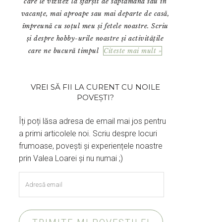
care le vizitez la sfârșit de săptămână sau în
vacanțe, mai aproape sau mai departe de casă,
împreună cu soțul meu și fetele noastre. Scriu
și despre hobby-urile noastre și activitățile
care ne bucură timpul
Citeste mai mult »
VREI SĂ FII LA CURENT CU NOILE
POVEȘTI?
Îți poți lăsa adresa de email mai jos pentru
a primi articolele noi. Scriu despre locuri
frumoase, povești și experiențele noastre
prin Valea Loarei și nu numai ;)
Adresă
email