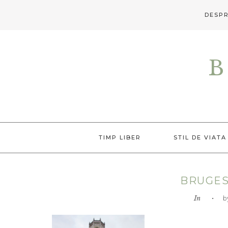
DESPR
Skip
Skip
Skip
to
to
to
B
primary
main
primary
navigation
content
sidebar
TIMP LIBER
STIL DE VIATA
BRUGES
In
• by L