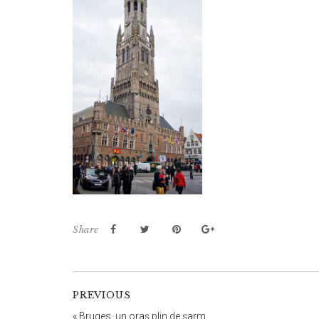
Share
PREVIOUS
«
Bruges, un oraş plin de şarm