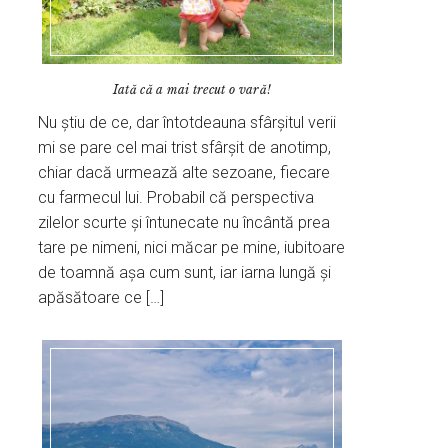
Iată că a mai trecut o vară!
Nu știu de ce, dar întotdeauna sfârșitul verii
mi se pare cel mai trist sfârșit de anotimp,
chiar dacă urmează alte sezoane, fiecare
cu farmecul lui. Probabil că perspectiva
zilelor scurte și întunecate nu încântă prea
tare pe nimeni, nici măcar pe mine, iubitoare
de toamnă așa cum sunt, iar iarna lungă și
apăsătoare ce […]