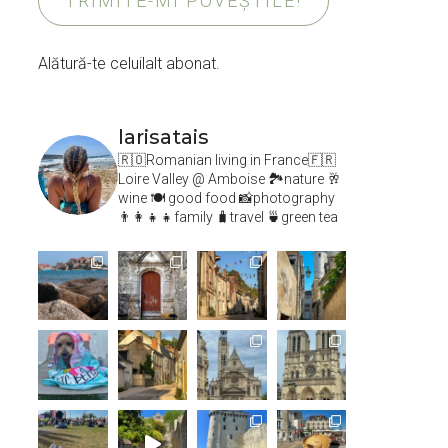
TRIMITE-MI POVEȘTILE!
Alătură-te celuilalt abonat.
larisatais
🇷🇴Romanian living in France🇫🇷
Loire Valley @ Amboise
🏞️nature 🥂
wine 🍽 good food 📸photography
👨‍👩‍👧‍👧family 🧳travel 🍵green tea