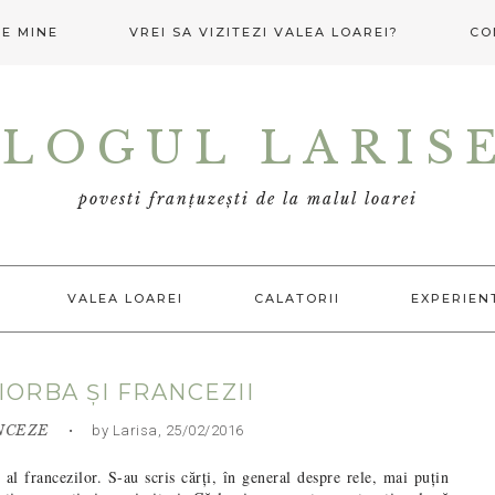
E MINE
VREI SA VIZITEZI VALEA LOAREI?
CO
LOGUL LARIS
povesti franțuzești de la malul loarei
VALEA LOAREI
CALATORII
EXPERIEN
IORBA ȘI FRANCEZII
NCEZE
• by Larisa, 25/02/2016
al francezilor. S-au scris cărți, în general despre rele, mai puțin