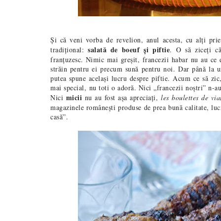
Și că veni vorba de revelion, anul acesta, cu alți pri
salată de boeuf și piftie
tradițional:
. O să ziceți c
franțuzesc. Nimic mai greșit, francezii habar nu au ce e
străin pentru ei precum sună pentru noi. Dar până la ur
putea spune același lucru despre piftie. Acum ce să zic,
mai special, nu toti o adoră. Nici „francezii noștri” n-au
micii
Nici
nu au fost așa apreciați,
les boulettes de vi
magazinele românești produse de prea bună calitate, luc
casă”.