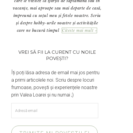
care le vizitez la sfârșit de săptămână sau în
vacanțe, mai aproape sau mai departe de casă,
împreună cu soțul meu și fetele noastre. Scriu
și despre hobby-urile noastre și activitățile
care ne bucură timpul
Citeste mai mult »
VREI SĂ FII LA CURENT CU NOILE
POVEȘTI?
Îți poți lăsa adresa de email mai jos pentru
a primi articolele noi. Scriu despre locuri
frumoase, povești și experiențele noastre
prin Valea Loarei și nu numai ;)
Adresă
email