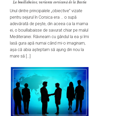
La bouillabaisse, varianta corsicană de la Bastia
Unul dintre principalele „obiective” vizate
pentru sejurul în Corsica era … o supă
adevărată de pește, din aceea ca la mama
ei, o bouillabaisse de savurat chiar pe malul
Mediteranei. Râvneam cu gândul la ea și îmi
lasă gura apă numai când mi-o imaginam,
așa că abia așteptam să ajung din nou la
mare să […]