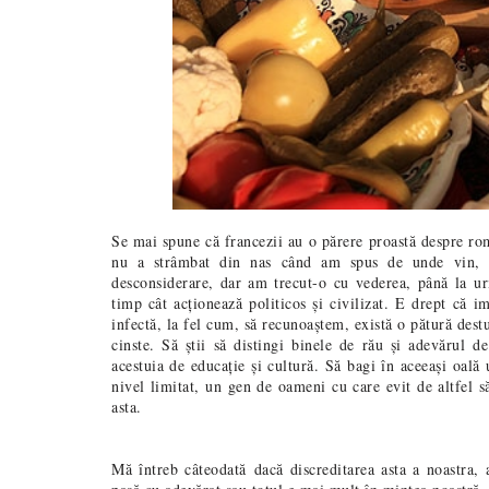
Se mai spune că francezii au o părere proastă despre r
nu a strâmbat din nas când am spus de unde vin, 
desconsiderare, dar am trecut-o cu vederea, până la u
timp cât acționează politicos și civilizat. E drept că
infectă, la fel cum, să recunoaștem, există o pătură dest
cinste. Să știi să distingi binele de rău și adevărul d
acestuia de educație și cultură. Să bagi în aceeași oală
nivel limitat, un gen de oameni cu care evit de altfel s
asta.
Mă întreb câteodată dacă discreditarea asta a noastra, 