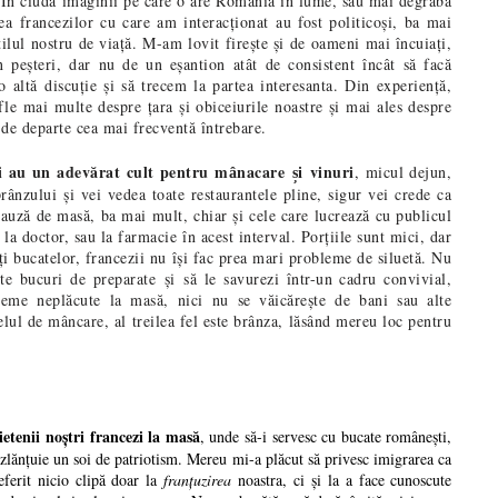
. În ciuda imaginii pe care o are România în lume, sau mai degrabă
a francezilor cu care am interacționat au fost politicoși, ba mai
stilul nostru de viață. M-am lovit firește și de oameni mai încuiați,
peșteri, dar nu de un eșantion atât de consistent încât să facă
 altă discuție și să trecem la partea interesanta. Din experiență,
fle mai multe despre țara și obiceiurile noastre și mai ales despre
 de departe cea mai frecventă întrebare.
ii au un adevărat cult pentru m
nacare
vinuri
, micul dejun,
â
și
prânzului și vei vedea toate restaurantele pline, sigur vei crede ca
 pauză de masă, ba mai mult, chiar și cele care lucrează cu publicul
 la doctor, sau la farmacie în acest interval. Porțiile sunt mici, dar
i bucatelor, francezii nu își fac prea mari probleme de siluetă. Nu
 te bucuri de preparate
și
să le savurezi într-un cadru convivial,
leme neplăcute la masă, nici nu se văicărește de bani sau alte
felul de mâncare, al treilea fel este brânza, lăsând mereu loc pentru
rietenii noștri francezi la masă
, unde să-i servesc cu bucate românești,
zl
ă
n
ț
uie un soi de patriotism. Mereu mi-a plăcut să privesc imigrarea ca
eferit nicio clipă doar la
fran
ț
uzirea
noastra, ci și la a face cunoscute