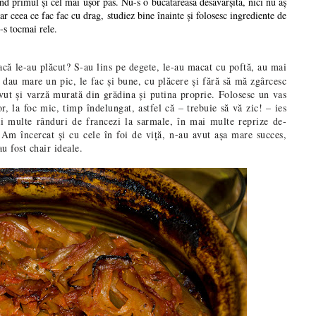
ind primul și cel mai ușor pas. Nu-s o bucătăreasă desăvârșită, nici nu aș
r ceea ce fac fac cu drag, studiez bine înainte și folosesc ingrediente de
-s tocmai rele.
acă le-au plăcut? S-au lins pe degete, le-au macat cu poftă, au mai
dau mare un pic, le fac și bune, cu plăcere și fără să mă zgârcesc
vut și varză murată din grădina și putina proprie. Folosesc un vas
, la foc mic, timp îndelungat, astfel că – trebuie să vă zic! – ies
i multe rânduri de francezi la sarmale, în mai multe reprize de-
 Am încercat și cu cele în foi de viță, n-au avut așa mare succes,
u fost chair ideale.