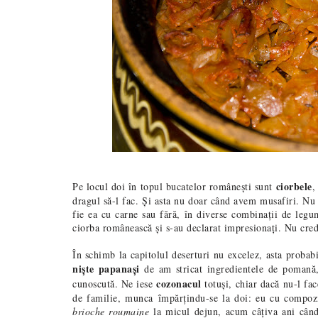
ciorbele
Pe locul doi în topul bucatelor românești sunt
,
dragul să-l fac. Și asta nu doar când avem musafiri. Nu 
fie ea cu carne sau fără, în diverse combinații de legu
ciorba românească și s-au declarat impresionați. Nu cred 
În schimb la capitolul deserturi nu excelez, asta probab
niște papanași
de am stricat ingredientele de pomană,
cozonacul
cunoscută. Ne iese
totuși, chiar dacă nu-l fa
de familie, munca
mp
ă
r
indu-se la doi: eu cu compoz
î
ț
brioche roumaine
la micul dejun, acum câțiva ani cân