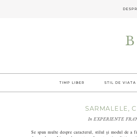
DESPR
Skip
Skip
Skip
to
to
to
B
primary
main
primary
navigation
content
sidebar
TIMP LIBER
STIL DE VIATA
SARMALELE, C
In
EXPERIENTE FRA
Se spun multe despre caracterul, stilul și modul de a fi 