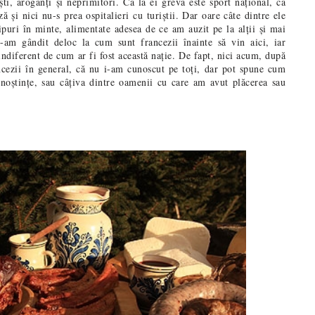
ști, aroganți și neprimitori. Că la ei greva este sport național, că
 și nici nu-s prea ospitalieri cu turiștii. Dar oare câte dintre ele
puri în minte, alimentate adesea de ce am auzit pe la alții și mai
-am gândit deloc la cum sunt francezii înainte să vin aici, iar
ndiferent de cum ar fi fost această nație. De fapt, nici acum, după
ancezii în general, că nu i-am cunoscut pe toți, dar pot spune cum
cunoștințe, sau câțiva dintre oamenii cu care am avut plăcerea sau