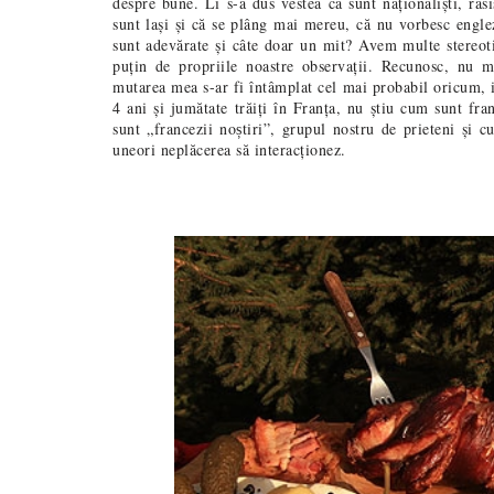
despre bune. Li s-a dus vestea că sunt naționaliști, rasi
sunt lași și că se plâng mai mereu, că nu vorbesc engleză
sunt adevărate și câte doar un mit? Avem multe stereoti
puțin de propriile noastre observații. Recunosc, nu m
mutarea mea s-ar fi întâmplat cel mai probabil oricum, i
4 ani și jumătate trăiți în Franța, nu știu cum sunt fr
sunt „francezii no
tiri”, grupul nostru de prieteni și 
ș
uneori neplăcerea să interacționez.