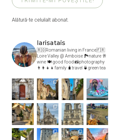
TRIMITE-MI POVEȘTILE!
Alătură-te celuilalt abonat.
larisatais
🇷🇴Romanian living in France🇫🇷
Loire Valley @ Amboise
🏞️nature 🥂
wine 🍽 good food 📸photography
👨‍👩‍👧‍👧family 🧳travel 🍵green tea