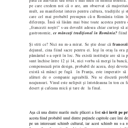
pasă cu adevărat sau totul e mai mult în mintea noastră
pe care credem noi că o are, am observat că majoritate
mult, au manifestat interes pentru cultura, tradițiile și 
care cel mai probabil presupun că-n România trăim în 
diferența. Însă să lăsăm mai bine toate acestea pentru o
„francezii noștri” s-au dovedit adesea chiar curioși să a
gastronomie,
ce mâncați tradițional în România?
fiind
francez
Și stiti ce? Nici nu m-a mirat. Se știe doar că
dejunul, cina fiind sacre pentru ei. Ieși în oraș la ora 
pământul s-a oprit în loc. Nu există instituție are să ia
sunt închise între 12 și 14, nici vorba să mergi la bancă,
compensează prin design, probabil de aceea, deși devotaț
există să mânci pe fugă
în Franța
, este imperativ să
alături de o companie agreabil
ă. Nu se discută prob
neajunsuri. Vinul este nelipsit și întotdeauna în ton cu 
desert și cafeaua mică și tare de la final.
să-i invit pe p
Așa că una dintre marile mele plăceri a fost
acesta fiind probabil unul dintre puținele capitole care îmi de
pe un interesant schimb cultural, iar acest schimb nu s-a r