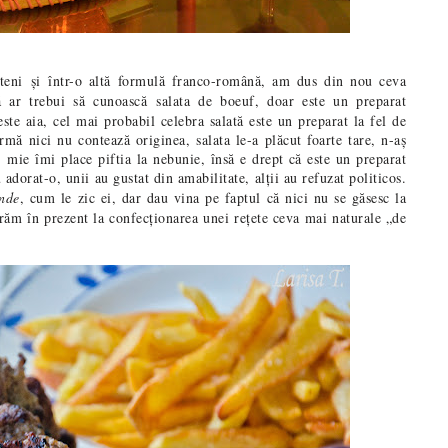
eteni
și într-o altă formulă franco-română, am dus din nou ceva
ă ar trebui să cunoască salata de boeuf, doar este un preparat
ste aia, cel mai probabil celebra salată este un preparat la fel de
mă nici nu contează originea, salata le-a plăcut foarte tare, n-aș
 mie îmi place piftia la nebunie, însă e drept că este un preparat
 adorat-o, unii au gustat din amabilitate, alții au refuzat politicos.
ande
, cum le zic ei, dar dau vina pe faptul că nici nu se găsesc la
răm în prezent la confecționarea unei rețete ceva mai naturale „de