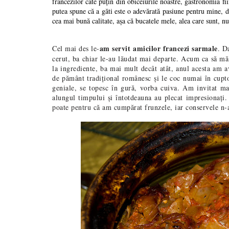
francezilor câte puțin din obiceiurile noastre, gastronomia fi
putea spune că a găti este o adevărată pasiune pentru mine, da
cea mai bună calitate, așa că bucatele mele, alea care sunt, nu
am servit amicilor francezi sarmale
Cel mai des le-
. D
cerut, ba chiar le-au lăudat mai departe. Acum ca să mă 
la ingrediente, ba mai mult decât atât, anul acesta am a
de pământ tradițional românesc și le coc numai în cuptor
geniale, se topesc în gură, vorba cuiva. Am invitat ma
alungul timpului și întotdeauna au plecat impresionați.
poate pentru că am cumpărat frunzele, iar conservele n-a