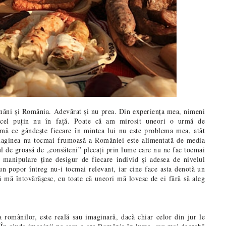
omâni și România. Adevărat și nu prea. Din experiența mea, nimeni
cel puțin nu în față. Poate că am mirosit uneori o urmă de
rmă ce gândește fiecare în mintea lui nu este problema mea, atât
 imaginea nu tocmai frumoasă a României este alimentată de media
ul de groasă de „consăteni” plecați prin lume care nu ne fac tocmai
e manipulare ține desigur de fiecare individ și adesea de nivelul
 un popor întreg nu-i tocmai relevant, iar cine face asta denotă un
ă mă întovărășesc, cu toate că uneori mă lovesc de ei fără să aleg
a românilor, este reală sau imaginară, dacă chiar celor din jur le