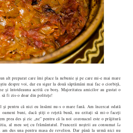
 un alt preparat care îmi place la nebunie și pe care mi-e mai mare
știu despre voi, dar eu sigur la două săptămâni mai fac o ciorbi
ă,
ț
me și întotdeauna acrită cu borș. Majoritatea amicilor au gustat o
să fi zis-o doar din politețe!
il și pentru că nici eu însămi nu-s o mare fană. Am încercat odată
 oameni buni, dacă știți o rețetă bun
, nu ezitați să mi-o faceți
ă
cem prea des și zic „ne” pentru că la noi
cozonacul
este o prăjitură
itia, al meu soț cu frământatul. Francezii noștrii au consumat
la
d am dus una pentru masa de revelion. Dar până la urmă nici nu