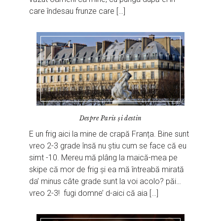
care îndesau frunze care […]
Despre Paris și destin
E un frig aici la mine de crapă Franța. Bine sunt
vreo 2-3 grade însă nu știu cum se face că eu
simt -10. Mereu mă plâng la maică-mea pe
skipe că mor de frig și ea mă întreabă mirată
da’ minus câte grade sunt la voi acolo? păi…
vreo 2-3! fugi domne’ d-aici că aia […]