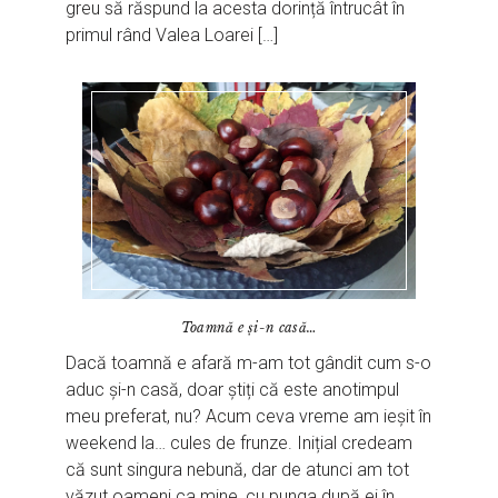
greu să răspund la acesta dorință întrucât în
primul rând Valea Loarei […]
Toamnă e și-n casă…
Dacă toamnă e afară m-am tot gândit cum s-o
aduc și-n casă, doar știți că este anotimpul
meu preferat, nu? Acum ceva vreme am ieșit în
weekend la… cules de frunze. Inițial credeam
că sunt singura nebună, dar de atunci am tot
văzut oameni ca mine, cu punga după ei în