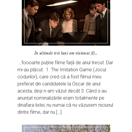
În ultimele trei luni am vizionat (I)…
…foooarte puține filme față de anul trecut. Dar
mi-au plăcut: 1. The Imitation Game (Jocul
codurilor), care cred că a fost filmul meu
preferat din candidatele la Oscar de anul
acesta, deși n-am văzut decât 3. Când s-au
anunțat nominalizările eram totalmente pe
dinafara listei; nu numai că nu văzusem niciunul
dintre filme, dar nu […]