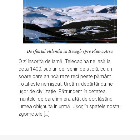
De sfântul Valentin în Bucegi: spre Piatra Arsă
O zi însorită de iarnă. Telecabina ne lasă la
cota 1400, sub un cer senin de sticlă, cu un
soare care aruncă raze reci peste pământ.
Totul este nemișcat. Urcăm, depărtându-ne
ușor de civilizație. Pătrundem în cetatea
muntelui de care îmi era atât de dor, lăsând
lumea obișnuită în urmă. Ușor, în spatele nostru
zgomotele […]