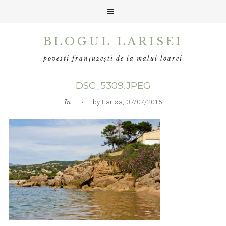
Skip
Skip
Skip
BLOGUL LARISEI
to
to
to
primary
main
primary
povesti franțuzești de la malul loarei
navigation
content
sidebar
DSC_5309.JPEG
In
• by Larisa, 07/07/2015