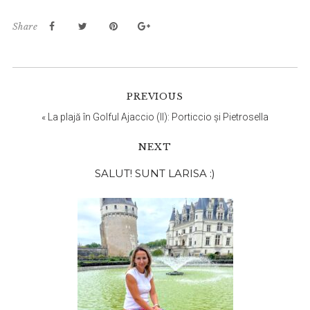
Share
PREVIOUS
«
La plajă în Golful Ajaccio (II): Porticcio și Pietrosella
NEXT
Bara
SALUT! SUNT LARISA :)
principală