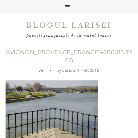
Skip
Skip
Skip
BLOGUL LARISEI
to
to
to
primary
main
primary
povesti franțuzești de la malul loarei
navigation
content
sidebar
AVIGNON_PROVENCE_FRANCE%2B0015.JP
EG
In
• by Larisa, 11/03/2016