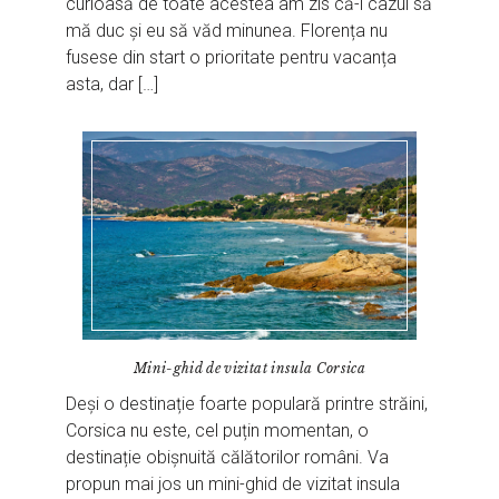
curioasă de toate acestea am zis că-i cazul să
mă duc și eu să văd minunea. Florența nu
fusese din start o prioritate pentru vacanța
asta, dar […]
Mini-ghid de vizitat insula Corsica
Deși o destinație foarte populară printre străini,
Corsica nu este, cel puțin momentan, o
destinație obișnuită călătorilor români. Va
propun mai jos un mini-ghid de vizitat insula