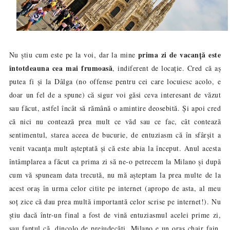
prima zi de vacanță este
Nu știu cum este pe la voi, dar la mine
întotdeauna cea mai frumoasă
, indiferent de locație. Cred că aș
putea fi și la
Dâlga
(no offense pentru cei care locuiesc acolo, e
doar un fel de a spune) că sigur voi găsi ceva interesant de văzut
sau făcut, astfel încât să rămână o amintire deosebită. Și apoi cred
că nici nu contează prea mult ce v
ăd
sau ce fac, cât contează
sentimentul, starea aceea de bucurie, de entuziasm c
ă
în sfârșit a
venit vacanța mult așteptată și că este abia la început. Anul acesta
întâmplarea a făcut ca prima zi să ne-o petrecem la Milano și după
cum vă spuneam
data trecută
, nu mă așteptam la prea multe de la
acest oraș în urma celor citite pe internet (apropo de asta, al meu
soț zice că dau prea multă importantă celor scrise pe internet!). Nu
știu dacă într-un final a fost de vină entuziasmul acelei prime zi,
sau faptul că, dincolo de prejudecăți, Milano e un oraș chair fain,