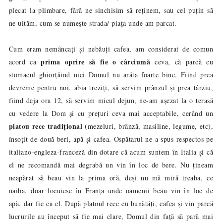
plecat la plimbare, fără ne sinchisim să reținem, sau cel puțin să
ne uităm, cum se numește strada/ piața unde am parcat.
Cum eram nemâncați și nebăuți cafea, am considerat de comun
prima oprire să fie o cârciumă
acord ca
ceva, că parcă cu
stomacul ghiorțăind nici Domul nu arăta foarte bine. Fiind prea
devreme pentru noi, abia treziți, să servim prânzul și prea târziu,
fiind deja ora 12, să servim micul dejun, ne-am așezat la o terasă
cu vedere la Dom și cu prețuri ceva mai acceptabile, cerând un
platou rece tradițional
(mezeluri, brânză, masiline, legume, etc),
însoțit de două beri, apă și cafea. Ospătarul ne-a spus respectos pe
italiano-engleza-franceză din dotare că acum suntem în Italia și că
el ne recomandă mai degrabă un vin în loc de bere. Nu țineam
neapărat să beau vin la prima oră, deși nu mă miră treaba, ce
naiba, doar locuiesc în Franța unde oamenii beau vin în loc de
apă, dar fie ca el. După platoul rece cu bunătăți, cafea și vin parcă
lucrurile au început să fie mai clare, Domul din față să pară mai