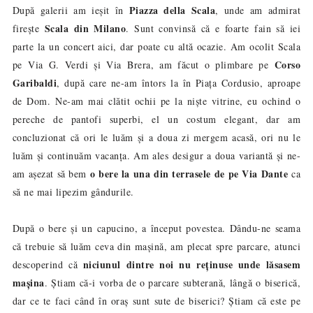
Piazza della Scala
După galerii am ieșit în
, unde am admirat
Scala din Milano
firește
. Sunt convinsă că e foarte fain să iei
parte la un concert aici, dar poate cu altă ocazie. Am ocolit Scala
Corso
pe Via G. Verdi și Via Brera, am făcut o plimbare pe
Garibaldi
, după care ne-am întors la în Piața Cordusio, aproape
de Dom. Ne-am mai clătit ochii pe la niște vitrine, eu ochind o
pereche de pantofi superbi, el un costum elegant, dar am
concluzionat că ori le luăm și a doua zi mergem acasă, ori nu le
luăm și continuăm vacanța. Am ales desigur a doua variantă și ne-
o bere la una din terrasele de pe Via Dante
am așezat să bem
ca
să ne mai lipezim gândurile.
După o bere și un capucino, a început povestea. Dându-ne seama
că trebuie să luăm ceva din mașină, am plecat spre parcare, atunci
niciunul dintre noi nu reținuse unde lăsasem
descoperind că
mașina
. Știam că-i vorba de o parcare subterană, lângă o biserică,
dar ce te faci când în oraș sunt sute de biserici? Știam că este pe