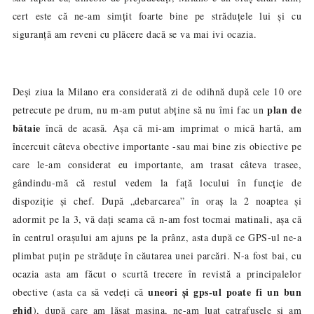
cert este că ne-am simțit foarte bine pe str
ă
du
ț
ele lui și cu
siguranță am reveni cu plăcere dacă se va mai ivi ocazia.
Deși ziua la Milano era considerată zi de odihnă după cele 10 ore
plan de
petrecute pe drum, nu m-am putut abține să nu îmi fac un
bătaie
încă de acasă. Așa că mi-am imprimat o mică hartă, am
încercuit câteva obective importante -sau mai bine zis obiective pe
care le-am considerat eu importante, am trasat câteva trasee,
gândindu-mă că restul vedem la față locului în funcție de
dispoziție și chef. După „debarcarea” în oraș la 2 noaptea și
adormit pe la 3, vă dați seama că n-am fost tocmai matinali, așa că
în centrul orașului am ajuns pe la prânz, asta după ce GPS-ul ne-a
plimbat puțin pe străduțe în căutarea unei parcări. N-a fost bai, cu
ocazia asta am făcut o scurtă trecere în revistă a principalelor
uneori și gps-ul poate fi un bun
obective (asta ca să vedeți că
ghid
), după care am lăsat mașina, ne-am luat catrafusele și am