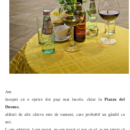
Am
Piazza del
început cu o oprire doi pași mai încolo, chiar în
Duomo
,
alături de alte câteva sute de oameni, care probabil au gândit ca
noi.
L-am admirat, l-am pozat, ne-am pozat și noi cu el, n-am intrat că