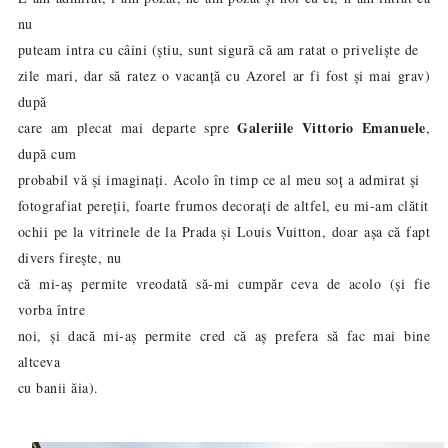
nu
puteam intra cu câini (știu, sunt sigură că am ratat o priveliște de
zile mari, dar să ratez o vacanță cu Azorel ar fi fost și mai grav)
după
Galeriile Vittorio Emanuele
care am plecat mai departe spre
,
după cum
probabil vă și imaginați. Acolo în timp ce al meu soț a admirat și
fotografiat pereții, foarte frumos decorați de altfel, eu mi-am clătit
ochii pe la vitrinele de la Prada și Louis Vuitton, doar așa că fapt
divers firește, nu
că mi-aș permite vreodată să-mi cumpăr ceva de acolo (și fie
vorba între
noi, și dacă mi-aș permite cred că aș prefera să fac mai bine
altceva
cu banii ăia).