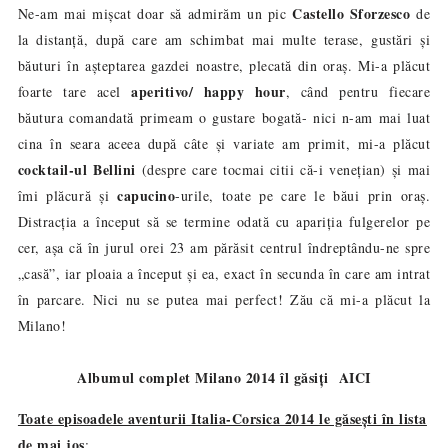
Castello Sforzesco
Ne-am mai mișcat doar să admirăm un pic
de
la distanț
ă
, după care am schimbat mai multe terase, gustări și
băuturi în așteptarea gazdei noastre, plecat
ă
din oraș. Mi-a plăcut
aperitivo/ happy hour
foarte tare acel
, când pentru fiecare
băutura comandată primeam o gustare bogată- nici n-am mai luat
cina în seara aceea după câte și variate am primit, mi-a plăcut
cocktail-ul Bellini
(despre care tocmai citii că-i venețian) și mai
capucino
îmi plăcur
ă
și
-urile, toate pe care le băui prin oraș.
Distracția a început să se termine odată cu apariția fulgerelor pe
cer, așa că în jurul orei 23 am părăsit centrul îndreptându-ne spre
„casă”, iar ploaia a început și ea, exact în secunda în care am intrat
în parcare. Nici nu se putea mai perfect! Zău că mi-a plăcut la
Milano!
Albumul complet Milano 2014
î
l g
ă
si
ț
i
AICI
Toate episoadele aventurii Italia-Corsica 2014 le găsești în lista
de mai jos
: