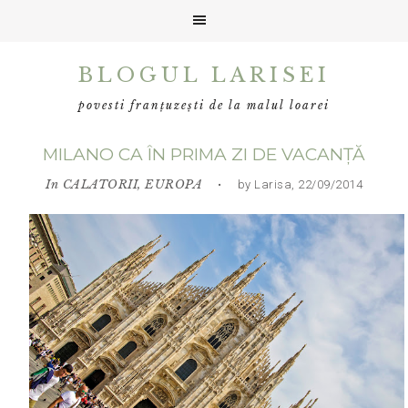
Skip
Skip
Skip
BLOGUL LARISEI
to
to
to
primary
main
primary
povesti franțuzești de la malul loarei
navigation
content
sidebar
MILANO CA ÎN PRIMA ZI DE VACANȚĂ
In
CALATORII
,
EUROPA
• by Larisa, 22/09/2014