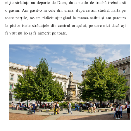
niște străduțe nu departe de Dom, da-o-ncolo de treabă trebuia să
o găsim. Am găsit-o în cele din urmă, după ce am studiat harta pe
toate părțile, ne-am rătăcit ajungând la mama-naibii și am parcurs
la picior toate străduțele din centrul orașului, pe care nici dacă ași
fi vrut nu le-aș fi nimerit pe toate.