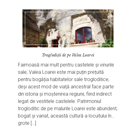
Troglodiții de pe Valea Loarei
Faimoasă mai mult pentru castelele și vinurile
sale, Valea Loarei este mai puțin prețuită
pentru bogăția habitatelor sale trogloditice,
deși acest mod de viață ancestral face parte
din istoria și moștenirea regiunii, fiind indirect
legat de vestitele castelele. Patrimoniul
trogloditic de pe malurile Loarei este abundent,
bogat și variat, această cultură a locuitului în…
grote […]