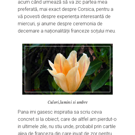
acum când urmează să va zic partea mea
preferată, mai exact despre Corsica, pentru a
vă povesti despre experiența interesantă de
miercuri, și anume despre ceremonia de
decernare a naționalității franceze soțului meu.
Culori,lumini si umbre
Pana imi gasesc inspiratia sa scriu ceva
concret si la obiect, care de altfel am pierdut-o
in ultimele zile, nu stiu unde, probabil prin cartile
alea de franceza din care invat de zor pentru