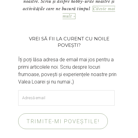
noastre. Scriu și despre hobby-urile noastre și
activitățile care ne bucură timpul
Citeste mai
mult »
VREI SĂ FII LA CURENT CU NOILE
POVEȘTI?
Îți poți lăsa adresa de email mai jos pentru a
primi articolele noi. Scriu despre locuri
frumoase, povești și experiențele noastre prin
Valea Loarei și nu numai ;)
Adresă
email
TRIMITE-MI POVEȘTILE!