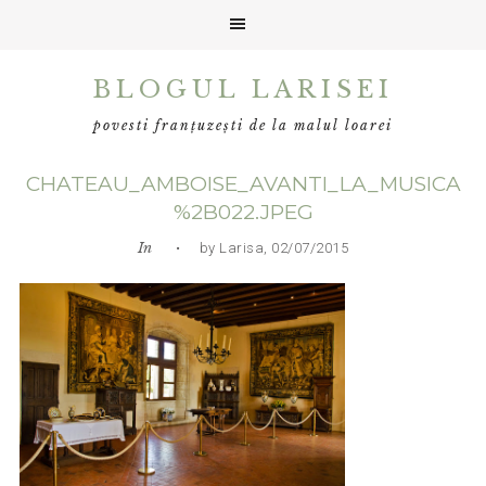
Skip
Skip
Skip
BLOGUL LARISEI
to
to
to
primary
main
primary
povesti franțuzești de la malul loarei
navigation
content
sidebar
CHATEAU_AMBOISE_AVANTI_LA_MUSICA
%2B022.JPEG
In
• by Larisa, 02/07/2015