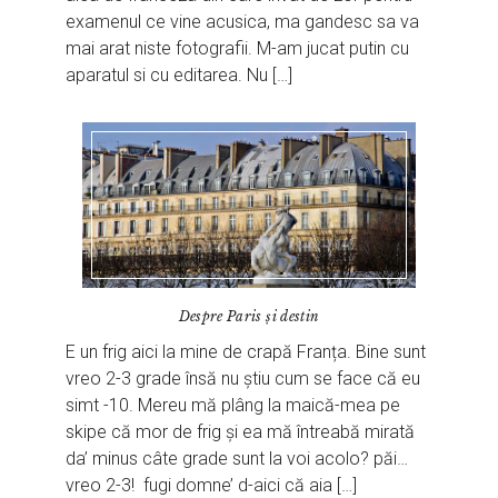
examenul ce vine acusica, ma gandesc sa va
mai arat niste fotografii. M-am jucat putin cu
aparatul si cu editarea. Nu […]
Despre Paris și destin
E un frig aici la mine de crapă Franța. Bine sunt
vreo 2-3 grade însă nu știu cum se face că eu
simt -10. Mereu mă plâng la maică-mea pe
skipe că mor de frig și ea mă întreabă mirată
da’ minus câte grade sunt la voi acolo? păi…
vreo 2-3! fugi domne’ d-aici că aia […]