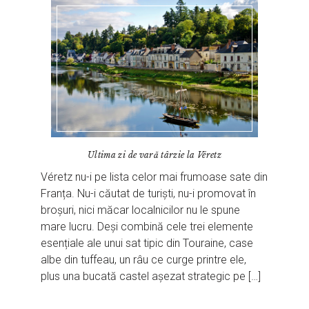
Ultima zi de vară târzie la Véretz
Véretz nu-i pe lista celor mai frumoase sate din
Franța. Nu-i căutat de turiști, nu-i promovat în
broșuri, nici măcar localnicilor nu le spune
mare lucru. Deși combină cele trei elemente
esențiale ale unui sat tipic din Touraine, case
albe din tuffeau, un râu ce curge printre ele,
plus una bucată castel așezat strategic pe […]