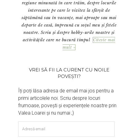
regiune minunată în care trăim, despre locurile
interesante pe care le vizitez la sfârșit de
săptămână sau în vacanțe, mai aproape sau mai
departe de casă, împreună cu soțul meu și fetele
noastre. Scriu și despre hobby-urile noastre și
activitățile care ne bucură timpul
Citeste mai
mult »
VREI SĂ FII LA CURENT CU NOILE
POVEȘTI?
Îți poți lăsa adresa de email mai jos pentru a
primi articolele noi. Scriu despre locuri
frumoase, povești și experiențele noastre prin
Valea Loarei și nu numai ;)
Adresă
email