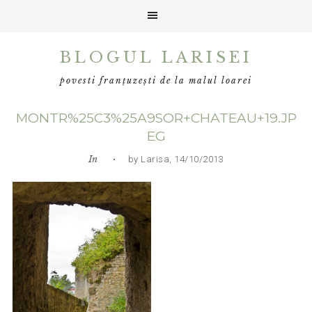
Skip
Skip
Skip
BLOGUL LARISEI
to
to
to
primary
main
primary
povesti franțuzești de la malul loarei
navigation
content
sidebar
MONTR%25C3%25A9SOR+CHATEAU+19.JP
EG
In
• by Larisa, 14/10/2013