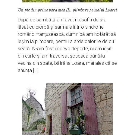
Un pic din primavara mea (I): plimbare pe malul Loarei
După ce sâmbătă am avut musafiri de s-a
lăsat cu ciorbă și sarmale într-o sindrofie
româno-franțuzească, duminică am hotărât să
ieșim la plimbare, pentru a arde caloriile de cu
seară. N-am fost undeva departe, ci am ieșit
din curte și am traversat șoseaua până la
vecina din spate, bătrâna Loara, mai ales că se
anunța […]