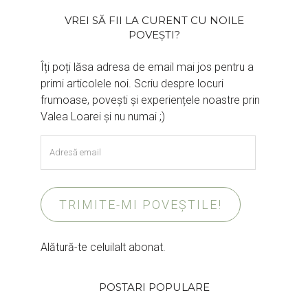
VREI SĂ FII LA CURENT CU NOILE
POVEȘTI?
Îți poți lăsa adresa de email mai jos pentru a
primi articolele noi. Scriu despre locuri
frumoase, povești și experiențele noastre prin
Valea Loarei și nu numai ;)
Adresă
email
TRIMITE-MI POVEȘTILE!
Alătură-te celuilalt abonat.
POSTARI POPULARE