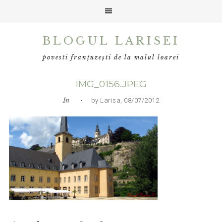
Skip
Skip
Skip
BLOGUL LARISEI
to
to
to
primary
main
primary
povesti franțuzești de la malul loarei
navigation
content
sidebar
IMG_0156.JPEG
In
• by Larisa, 08/07/2012