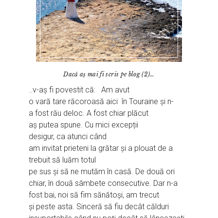
Dacă aș mai fi scris pe blog (2)…
..v-aș fi povestit că: Am avut
o vară tare răcoroasă aici în Touraine și n-
a fost rău deloc. A fost chiar plăcut
aș putea spune. Cu mici excepții
desigur, ca atunci când
am invitat prieteni la grătar și a plouat de a
trebuit să luăm totul
pe sus și să ne mutăm în casă. De două ori
chiar, în două sâmbete consecutive. Dar n-a
fost bai, noi să fim sănătoși, am trecut
și peste asta. Sinceră să fiu decât călduri