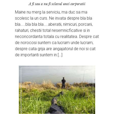
A fi sau a nu fi sclavul unei corporatii
Maine nu merg la serviciu, ma duc sa ma
scolesc la un curs. Ne invata despre bla bla
bla……bla bla bla…..aberatii, nimicuri, porcarii,
rahaturi, chestii total nesemnicficative si in
neconcordanta totala cu realitatea. Despre cat
de norocosi suntem ca lucram unde lucram,
despre cata grija are angajatorul de noi si cat
de importanti suntem in […]