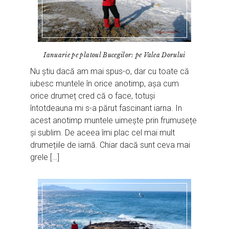
Ianuarie pe platoul Bucegilor: pe Valea Dorului
Nu știu dacă am mai spus-o, dar cu toate că
iubesc muntele în orice anotimp, așa cum
orice drumeț cred că o face, totuși
întotdeauna mi s-a părut fascinant iarna. In
acest anotimp muntele uimește prin frumusețe
și sublim. De aceea îmi plac cel mai mult
drumețiile de iarnă. Chiar dacă sunt ceva mai
grele […]