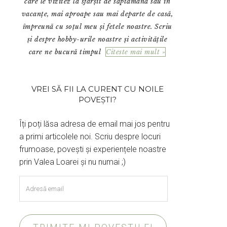
care le vizitez la sfârșit de săptămână sau în
vacanțe, mai aproape sau mai departe de casă,
împreună cu soțul meu și fetele noastre. Scriu
și despre hobby-urile noastre și activitățile
care ne bucură timpul
Citeste mai mult »
VREI SĂ FII LA CURENT CU NOILE
POVEȘTI?
Îți poți lăsa adresa de email mai jos pentru
a primi articolele noi. Scriu despre locuri
frumoase, povești și experiențele noastre
prin Valea Loarei și nu numai ;)
Adresă
email