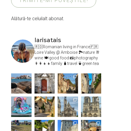
TRIMITE-MI POVEȘTILE!
Alătură-te celuilalt abonat.
larisatais
🇷🇴Romanian living in France🇫🇷
Loire Valley @ Amboise
🏞️nature 🥂
wine 🍽 good food 📸photography
👨‍👩‍👧‍👧family 🧳travel 🍵green tea