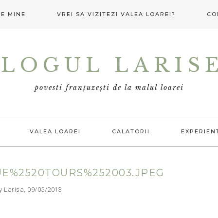
E MINE
VREI SA VIZITEZI VALEA LOAREI?
CO
LOGUL LARIS
povesti franțuzești de la malul loarei
VALEA LOAREI
CALATORII
EXPERIEN
UE%2520TOURS%252003.JPEG
arisa, 09/05/2013