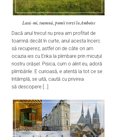
Lasă-mi, toamnă, pomii verzi la Amboise
Dacă anul trecut nu prea am profitat de
toamnă decât în curte, anul acesta încerc
să recuperez, astfel ori de câte ori am
ocazia ies cu Erika la plimbare prin micuțul
nostru orășel. Pisica, cum o alint eu, adoră
plimbările. E curioasă, e atentă la tot ce se
întâmplă, se uită, caută cu privirea
să descopere […]