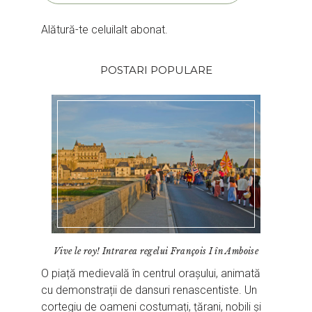
Alătură-te celuilalt abonat.
POSTARI POPULARE
Vive le roy! Intrarea regelui François I în Amboise
O piață medievală în centrul orașului, animată
cu demonstrații de dansuri renascentiste. Un
cortegiu de oameni costumați, țărani, nobili și