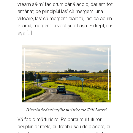
vream să-mi fac drum până acolo, dar am tot
amânat, pe principiul las’ că mergem luna
viitoare, las’ că mergem aialaltă, las’ că acum
e iarnă, mergem la vară și tot așa. E drept, nu-i
așa […]
Dincolo de destinaţiile turistice ale Văii Loarei
Vă fac o mărturisire. Pe parcursul tuturor
periplurilor mele, cu treabă sau de plăcere, cu