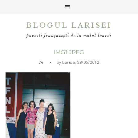
Skip
Skip
Skip
BLOGUL LARISEI
to
to
to
primary
main
primary
povesti franțuzești de la malul loarei
navigation
content
sidebar
IMG1.JPEG
In
• by Larisa, 28/05/2012