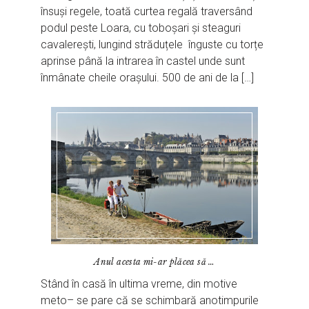
însuși regele, toată curtea regală traversând
podul peste Loara, cu toboșari și steaguri
cavalerești, lungind străduțele înguste cu torțe
aprinse până la intrarea în castel unde sunt
înmânate cheile orașului. 500 de ani de la […]
Anul acesta mi-ar plăcea să …
Stând în casă în ultima vreme, din motive
meto– se pare că se schimbară anotimpurile