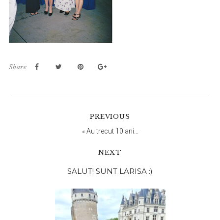
Share
PREVIOUS
«
Au trecut 10 ani…
NEXT
Bara
SALUT! SUNT LARISA :)
principală