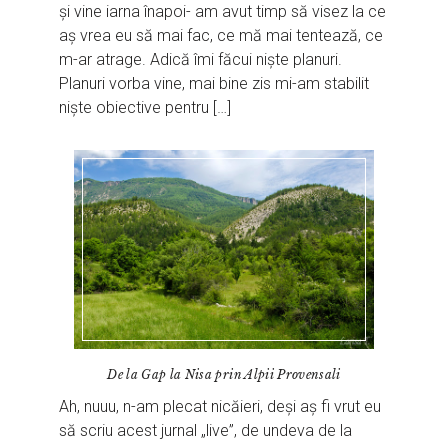
și vine iarna înapoi- am avut timp să visez la ce
aș vrea eu să mai fac, ce mă mai tentează, ce
m-ar atrage. Adică îmi făcui niște planuri.
Planuri vorba vine, mai bine zis mi-am stabilit
niște obiective pentru […]
De la Gap la Nisa prin Alpii Provensali
Ah, nuuu, n-am plecat nicăieri, deși aș fi vrut eu
să scriu acest jurnal „live”, de undeva de la