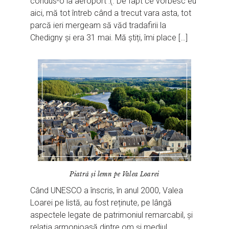
condus-o la aeroport :(. De fapt ce vorbesc eu
aici, mă tot întreb când a trecut vara asta, tot
parcă ieri mergeam să văd tradafirii la
Chedigny și era 31 mai. Mă știți, îmi place […]
Piatră și lemn pe Valea Loarei
Când UNESCO a înscris, în anul 2000, Valea
Loarei pe listă, au fost reținute, pe lângă
aspectele legate de patrimoniul remarcabil, și
relația armonioasă dintre om și mediul