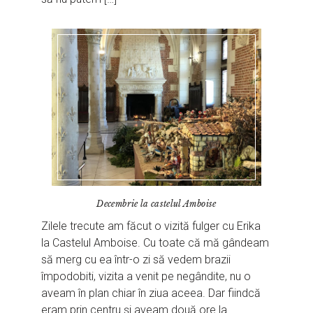
Decembrie la castelul Amboise
Zilele trecute am făcut o vizită fulger cu Erika
la Castelul Amboise. Cu toate că mă gândeam
să merg cu ea într-o zi să vedem brazii
împodobiti, vizita a venit pe negândite, nu o
aveam în plan chiar în ziua aceea. Dar fiindcă
eram prin centru și aveam două ore la