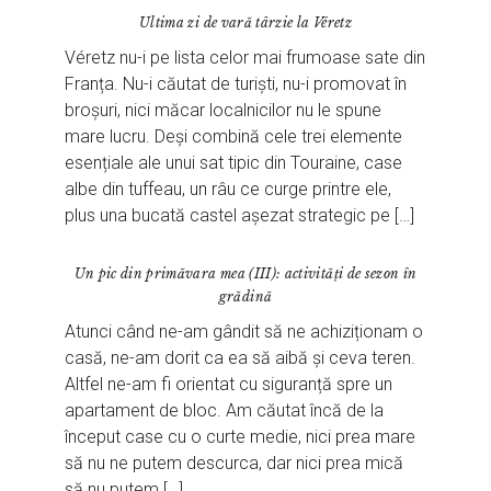
Ultima zi de vară târzie la Véretz
Véretz nu-i pe lista celor mai frumoase sate din
Franța. Nu-i căutat de turiști, nu-i promovat în
broșuri, nici măcar localnicilor nu le spune
mare lucru. Deși combină cele trei elemente
esențiale ale unui sat tipic din Touraine, case
albe din tuffeau, un râu ce curge printre ele,
plus una bucată castel așezat strategic pe […]
Un pic din primăvara mea (III): activități de sezon în
grădină
Atunci când ne-am gândit să ne achiziționam o
casă, ne-am dorit ca ea să aibă și ceva teren.
Altfel ne-am fi orientat cu siguranță spre un
apartament de bloc. Am căutat încă de la
început case cu o curte medie, nici prea mare
să nu ne putem descurca, dar nici prea mică
să nu putem […]