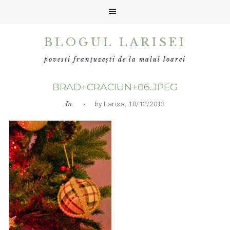
Skip
Skip
Skip
BLOGUL LARISEI
to
to
to
primary
main
primary
povesti franțuzești de la malul loarei
navigation
content
sidebar
BRAD+CRACIUN+06.JPEG
In
• by Larisa, 10/12/2013