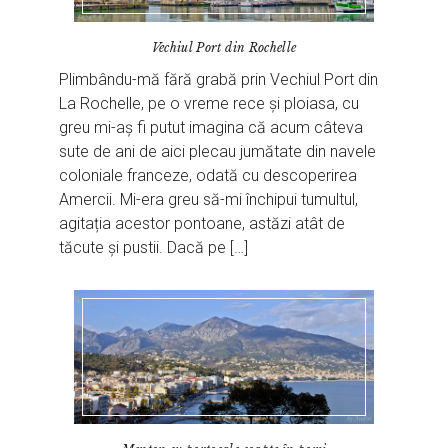
Vechiul Port din Rochelle
Plimbându-mă fără grabă prin Vechiul Port din
La Rochelle, pe o vreme rece și ploiasa, cu
greu mi-aș fi putut imagina că acum câteva
sute de ani de aici plecau jumătate din navele
coloniale franceze, odată cu descoperirea
Amercii. Mi-era greu să-mi închipui tumultul,
agitația acestor pontoane, astăzi atât de
tăcute și pustii. Dacă pe […]