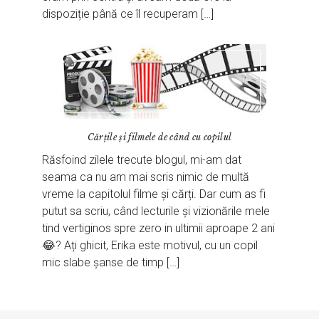
dispoziție până ce îl recuperam […]
Cărțile și filmele de când cu copilul
Răsfoind zilele trecute blogul, mi-am dat
seama ca nu am mai scris nimic de multă
vreme la capitolul filme și cărți. Dar cum as fi
putut sa scriu, când lecturile și vizionările mele
tind vertiginos spre zero in ultimii aproape 2 ani
😂? Ați ghicit, Erika este motivul, cu un copil
mic slabe șanse de timp […]