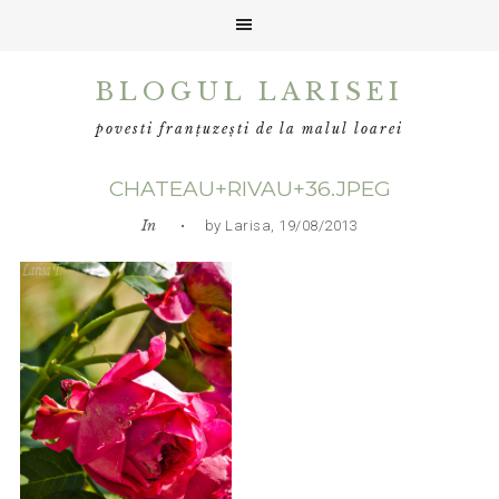
Skip
Skip
Skip
BLOGUL LARISEI
to
to
to
primary
main
primary
povesti franțuzești de la malul loarei
navigation
content
sidebar
CHATEAU+RIVAU+36.JPEG
In
• by Larisa, 19/08/2013