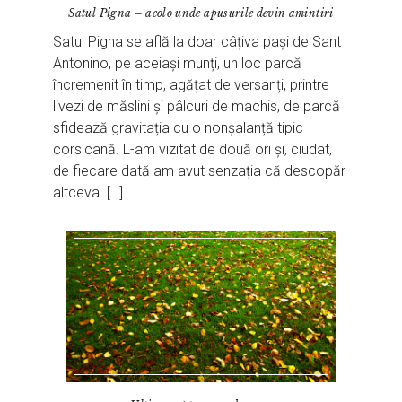
Satul Pigna – acolo unde apusurile devin amintiri
Satul Pigna se află la doar câțiva pași de Sant
Antonino, pe aceiași munți, un loc parcă
încremenit în timp, agățat de versanți, printre
livezi de măslini și pâlcuri de machis, de parcă
sfidează gravitația cu o nonșalanță tipic
corsicană. L-am vizitat de două ori și, ciudat,
de fiecare dată am avut senzația că descopăr
altceva. […]