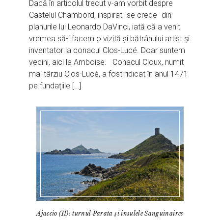
Dacă în articolul trecut v-am vorbit despre
Castelul Chambord, inspirat -se crede- din
planurile lui Leonardo DaVinci, iată că a venit
vremea să-i facem o vizită și bătrânului artist și
inventator la conacul Clos-Lucé. Doar suntem
vecini, aici la Amboise. Conacul Cloux, numit
mai târziu Clos-Lucé, a fost ridicat în anul 1471
pe fundațiile […]
Ajaccio (II): turnul Parata și insulele Sanguinaires