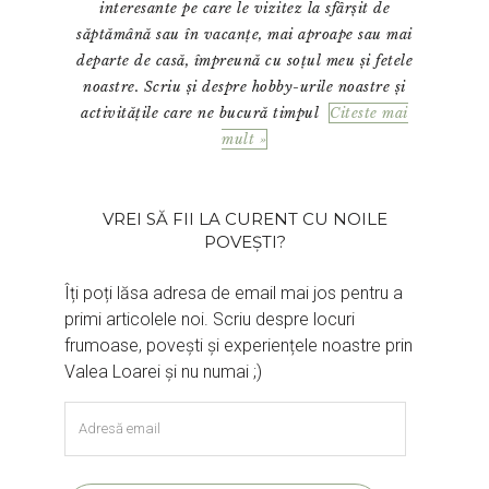
interesante pe care le vizitez la sfârșit de
săptămână sau în vacanțe, mai aproape sau mai
departe de casă, împreună cu soțul meu și fetele
noastre. Scriu și despre hobby-urile noastre și
activitățile care ne bucură timpul
Citeste mai
mult »
VREI SĂ FII LA CURENT CU NOILE
POVEȘTI?
Îți poți lăsa adresa de email mai jos pentru a
primi articolele noi. Scriu despre locuri
frumoase, povești și experiențele noastre prin
Valea Loarei și nu numai ;)
Adresă
email