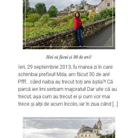
Hai că făcui și 30 de ani!
Ieri, 29 septembrie 2013, fu marea zi în care
schimbai prefixul! Mda, am făcut 30 de ani!
Pfff… când naiba au trecut toți anii ăștia?! Că
parcă ieri îmi serbam majoratul! Dar uite că au
trecut, așa cum au trecut ei și cum vor mai
trece și alții de acum încolo, iar în ziua când […]