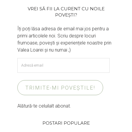
VREI SĂ FII LA CURENT CU NOILE
POVEȘTI?
Îți poți lăsa adresa de email mai jos pentru a
primi articolele noi. Scriu despre locuri
frumoase, povești și experiențele noastre prin
Valea Loarei și nu numai ;)
Adresă
email
TRIMITE-MI POVEȘTILE!
Alătură-te celuilalt abonat.
POSTARI POPULARE