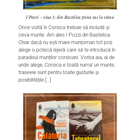
I Pozzi – ziua 1: din Bastelica până sus la stână
Orice vizită în Corsica trebuie să includă și
ceva munte. Am ales I Pozzi din Bastelica.
Chiar dacă nu ești mare munțoman tot poți
alege o potecă lejeră care să te introducă în
paradisul munților corsicani. Vorba aia, ai de
unde alege, Corsica e toată numa’ un munte,
traseele sunt pentru toate gusturile și
posibilitățile […]