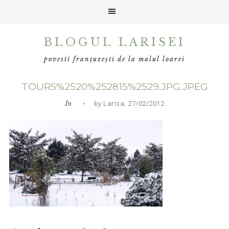
Skip
Skip
Skip
BLOGUL LARISEI
to
to
to
primary
main
primary
povesti franțuzești de la malul loarei
navigation
content
sidebar
TOURS%2520%252815%2529.JPG.JPEG
In
• by Larisa, 27/02/2012