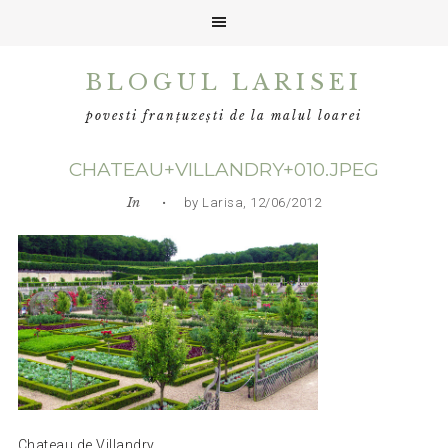
Skip
Skip
Skip
BLOGUL LARISEI
to
to
to
primary
main
primary
povesti franțuzești de la malul loarei
navigation
content
sidebar
CHATEAU+VILLANDRY+010.JPEG
In
• by Larisa, 12/06/2012
Chateau de Villandry