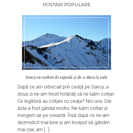
POSTARI POPULARE
Sancy cu rachete de zăpadă și de-a dura la vale
După ce am orbecait prin ceață pe Sancy, a
doua zi ne-am trezit hotărâți să ne luăm colțari.
Ce legătură au colțarii cu ceața? Nici una. Dar
ăsta a fost gândul nostru. Ne luăm coltari și
mergem iar pe creastă. Însă după ce ne-am
dezmeticit mai bine și am început să gândim
mai clar, am […]