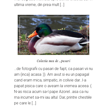
ultima vreme, din prea mult […]
Colectia mea de …pasari
…de fotografii cu pasari de fapt, ca pasari vii nu
am (inca) acasa :)). Am avut si eu un papagal
cand eram mica, simpatic, in colivie dar…l-a
papat pisica care o aveam la vremea aceea :(.
N-as risca acum sa-l pape Azorel…asa ca nu
ma incumet sa-mi iau altul. Dar, printre chestiile
pe care le […]