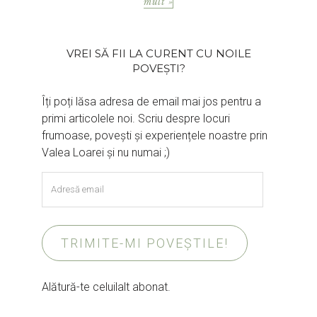
mult »
VREI SĂ FII LA CURENT CU NOILE
POVEȘTI?
Îți poți lăsa adresa de email mai jos pentru a
primi articolele noi. Scriu despre locuri
frumoase, povești și experiențele noastre prin
Valea Loarei și nu numai ;)
Adresă
email
TRIMITE-MI POVEȘTILE!
Alătură-te celuilalt abonat.