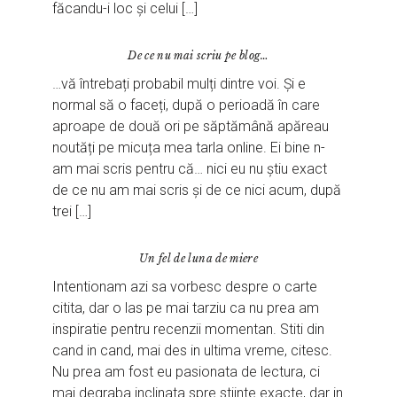
făcandu-i loc și celui […]
De ce nu mai scriu pe blog…
…vă întrebați probabil mulți dintre voi. Și e
normal să o faceți, după o perioadă în care
aproape de două ori pe săptămână apăreau
noutăți pe micuța mea tarla online. Ei bine n-
am mai scris pentru că… nici eu nu știu exact
de ce nu am mai scris și de ce nici acum, după
trei […]
Un fel de luna de miere
Intentionam azi sa vorbesc despre o carte
citita, dar o las pe mai tarziu ca nu prea am
inspiratie pentru recenzii momentan. Stiti din
cand in cand, mai des in ultima vreme, citesc.
Nu prea am fost eu pasionata de lectura, ci
mai degraba inclinata spre stiinte exacte, dar in