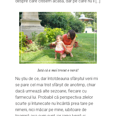
despre care citisem acasă, dar pe care nu îl […]
Iată că a mai trecut o vară!
Nu știu de ce, dar întotdeauna sfârșitul verii mi
se pare cel mai trist sfârșit de anotimp, chiar
dacă urmează alte sezoane, fiecare cu
farmecul lui. Probabil că perspectiva zilelor
scurte și întunecate nu încântă prea tare pe
nimeni, nici măcar pe mine, iubitoare de
toamnă așa cum sunt, iar iarna lungă și