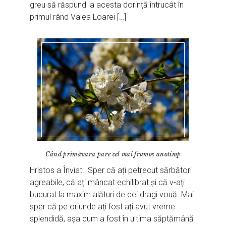
greu să răspund la acesta dorință întrucât în
primul rând Valea Loarei […]
Când primăvara pare cel mai frumos anotimp
Hristos a Înviat! Sper că ați petrecut sărbători
agreabile, că ați mâncat echilibrat și că v-ați
bucurat la maxim alături de cei dragi vouă. Mai
sper că pe oriunde ați fost ați avut vreme
splendidă, așa cum a fost în ultima săptămână