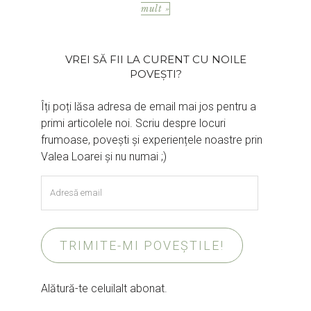
mult »
VREI SĂ FII LA CURENT CU NOILE
POVEȘTI?
Îți poți lăsa adresa de email mai jos pentru a
primi articolele noi. Scriu despre locuri
frumoase, povești și experiențele noastre prin
Valea Loarei și nu numai ;)
Adresă
email
TRIMITE-MI POVEȘTILE!
Alătură-te celuilalt abonat.