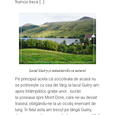
frumos trece […]
Lacul Guéry și mânătărcile cu usturoi
Pe principiul acela că socoteala de acasă nu
se potrivește cu cea din târg, la lacul Guéry am
ajuns întâmplător, grație unor… lucrări
la șoseaua spre Mont Dore, care ne-au deviat
traseul, obligându-ne la un ocoliș enervant de
lung. În felul asta am trecut pe lângă Guéry,