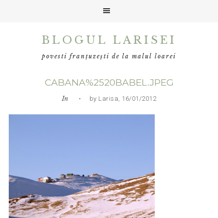
Skip
Skip
Skip
BLOGUL LARISEI
to
to
to
primary
main
primary
povesti franțuzești de la malul loarei
navigation
content
sidebar
CABANA%2520BABEL.JPEG
In
• by Larisa, 16/01/2012