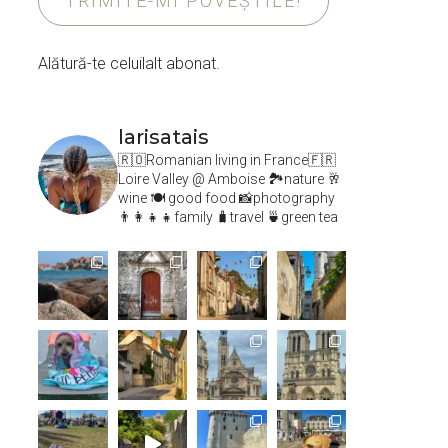
TRIMITE-MI POVEȘTILE!
Alătură-te celuilalt abonat.
larisatais
🇷🇴Romanian living in France🇫🇷
Loire Valley @ Amboise
🏞️nature 🥂
wine 🍽 good food 📸photography
👨‍👩‍👧‍👧family 🧳travel 🍵green tea