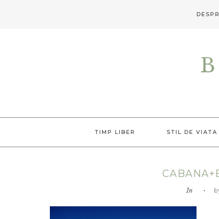
DESPR
Skip
Skip
Skip
to
to
to
B
primary
main
primary
navigation
content
sidebar
TIMP LIBER
STIL DE VIATA
CABANA+
In
• by L