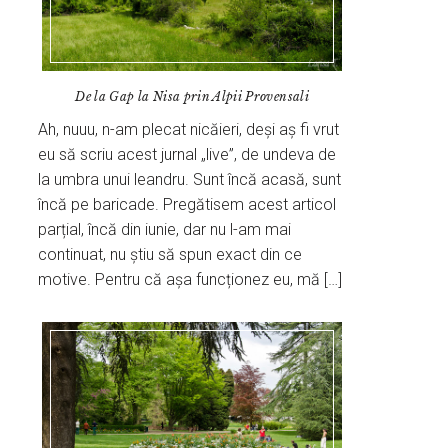
De la Gap la Nisa prin Alpii Provensali
Ah, nuuu, n-am plecat nicăieri, deși aș fi vrut
eu să scriu acest jurnal „live”, de undeva de
la umbra unui leandru. Sunt încă acasă, sunt
încă pe baricade. Pregătisem acest articol
parțial, încă din iunie, dar nu l-am mai
continuat, nu știu să spun exact din ce
motive. Pentru că așa funcționez eu, mă […]