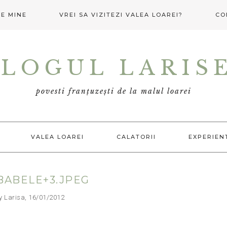
E MINE
VREI SA VIZITEZI VALEA LOAREI?
CO
LOGUL LARIS
povesti franțuzești de la malul loarei
VALEA LOAREI
CALATORII
EXPERIEN
BABELE+3.JPEG
arisa, 16/01/2012