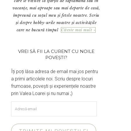
care le vizitez la sfârșit de săptămână sau în
vacanțe, mai aproape sau mai departe de casă,
împreună cu soțul meu și fetele noastre. Scriu
și despre hobby-urile noastre și activitățile
care ne bucură timpul
Citeste mai mult »
VREI SĂ FII LA CURENT CU NOILE
POVEȘTI?
Îți poți lăsa adresa de email mai jos pentru
a primi articolele noi. Scriu despre locuri
frumoase, povești și experiențele noastre
prin Valea Loarei și nu numai ;)
Adresă
email