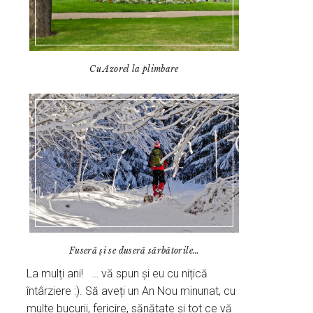
Cu Azorel la plimbare
Fuseră și se duseră sărbătorile…
La mulți ani! … vă spun și eu cu nițică
întârziere :). Să aveți un An Nou minunat, cu
multe bucurii, fericire, sănătate și tot ce vă