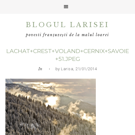
Skip
Skip
Skip
BLOGUL LARISEI
to
to
to
primary
main
primary
povesti franțuzești de la malul loarei
navigation
content
sidebar
LACHAT+CREST+VOLAND+CERNIX+SAVOIE
+51.JPEG
In
• by Larisa, 21/01/2014