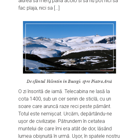
aiurea sa merg pana acolo si sa nu pot nici sa
fac plaja, nici sa […]
De sfântul Valentin în Bucegi: spre Piatra Arsă
O zi însorită de iarnă. Telecabina ne lasă la
cota 1400, sub un cer senin de sticlă, cu un
soare care aruncă raze reci peste pământ.
Totul este nemișcat. Urcăm, depărtându-ne
ușor de civilizație. Pătrundem în cetatea
muntelui de care îmi era atât de dor, lăsând
lumea obișnuită în urmă. Ușor, în spatele nostru