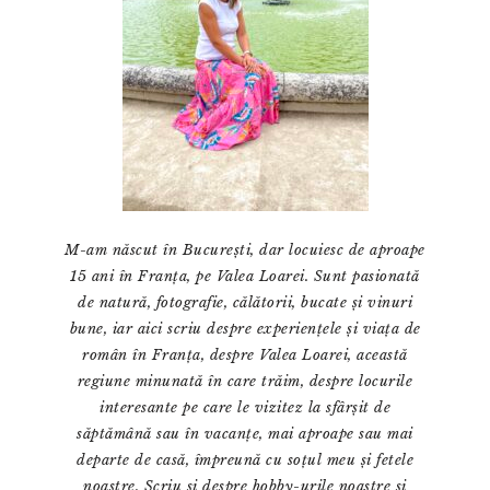
M-am născut în București, dar locuiesc de aproape
15 ani în Franța, pe Valea Loarei. Sunt pasionată
de natură, fotografie, călătorii, bucate și vinuri
bune, iar aici scriu despre experiențele și viața de
român în Franța, despre Valea Loarei, această
regiune minunată în care trăim, despre locurile
interesante pe care le vizitez la sfârșit de
săptămână sau în vacanțe, mai aproape sau mai
departe de casă, împreună cu soțul meu și fetele
noastre. Scriu și despre hobby-urile noastre și