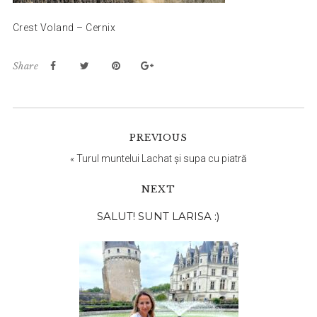
Crest Voland – Cernix
Share
PREVIOUS
«
Turul muntelui Lachat și supa cu piatră
NEXT
Bara
SALUT! SUNT LARISA :)
principală