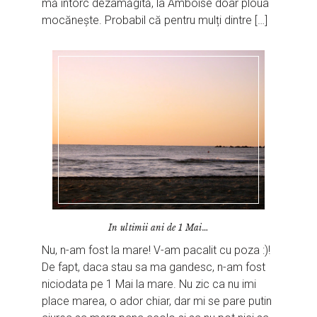
mă întorc dezamăgită, la Amboise doar ploua
mocănește. Probabil că pentru mulți dintre […]
In ultimii ani de 1 Mai…
Nu, n-am fost la mare! V-am pacalit cu poza :)!
De fapt, daca stau sa ma gandesc, n-am fost
niciodata pe 1 Mai la mare. Nu zic ca nu imi
place marea, o ador chiar, dar mi se pare putin