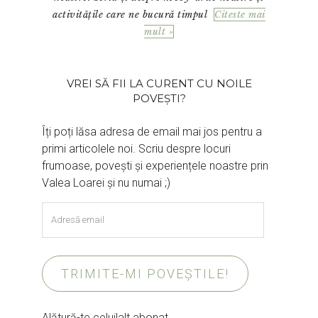
activitățile care ne bucură timpul
Citeste mai
mult »
VREI SĂ FII LA CURENT CU NOILE
POVEȘTI?
Îți poți lăsa adresa de email mai jos pentru a
primi articolele noi. Scriu despre locuri
frumoase, povești și experiențele noastre prin
Valea Loarei și nu numai ;)
Adresă
email
TRIMITE-MI POVEȘTILE!
Alătură-te celuilalt abonat.